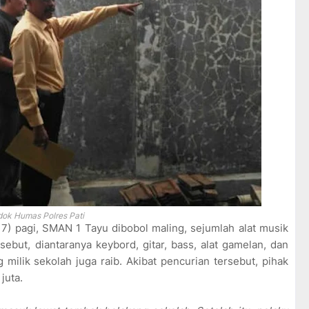
dok Humas Polres Pati
17) pagi, SMAN 1 Tayu dibobol maling, sejumlah alat musik
sebut, diantaranya keybord, gitar, bass, alat gamelan, dan
g milik sekolah juga raib. Akibat pencurian tersebut, pihak
juta.