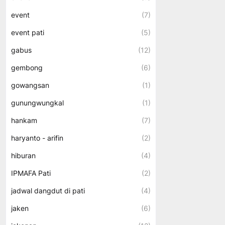
event
(7)
event pati
(5)
gabus
(12)
gembong
(6)
gowangsan
(1)
gunungwungkal
(1)
hankam
(7)
haryanto - arifin
(2)
hiburan
(4)
IPMAFA Pati
(2)
jadwal dangdut di pati
(4)
jaken
(6)