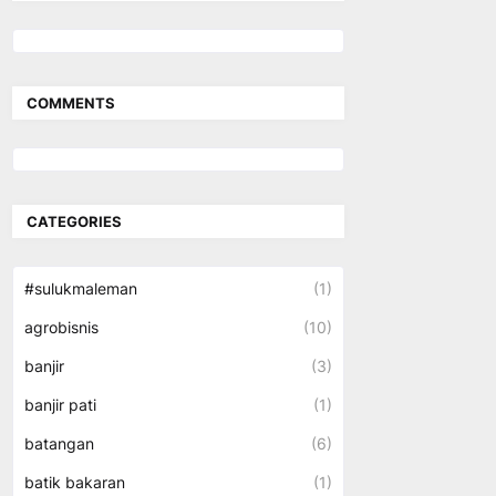
COMMENTS
CATEGORIES
#sulukmaleman
(1)
agrobisnis
(10)
banjir
(3)
banjir pati
(1)
batangan
(6)
batik bakaran
(1)