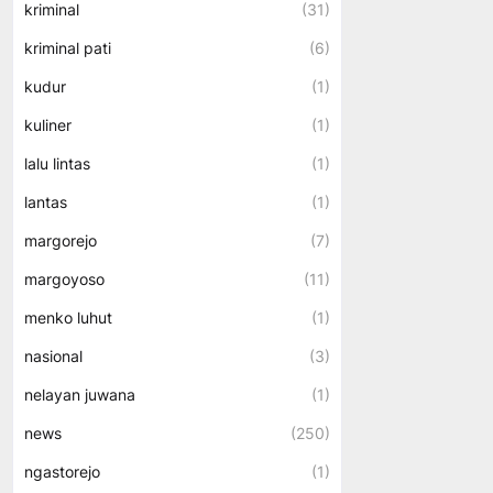
kriminal
(31)
kriminal pati
(6)
kudur
(1)
kuliner
(1)
lalu lintas
(1)
lantas
(1)
margorejo
(7)
margoyoso
(11)
menko luhut
(1)
nasional
(3)
nelayan juwana
(1)
news
(250)
ngastorejo
(1)