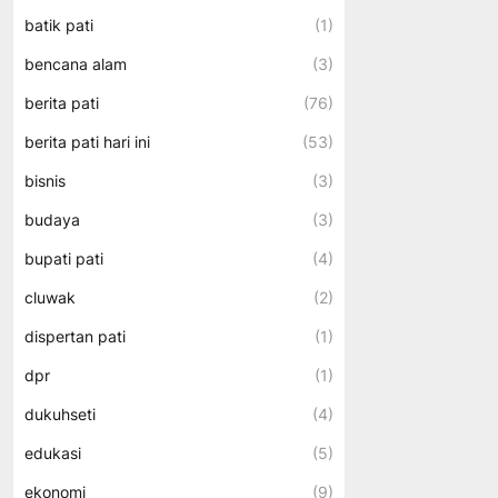
batik pati
(1)
bencana alam
(3)
berita pati
(76)
berita pati hari ini
(53)
bisnis
(3)
budaya
(3)
bupati pati
(4)
cluwak
(2)
dispertan pati
(1)
dpr
(1)
dukuhseti
(4)
edukasi
(5)
ekonomi
(9)