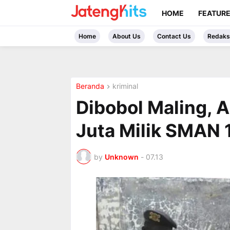
HOME
FEATUR
Home
About Us
Contact Us
Redaks
Beranda
kriminal
Dibobol Maling, 
Juta Milik SMAN 
by
Unknown
-
07.13