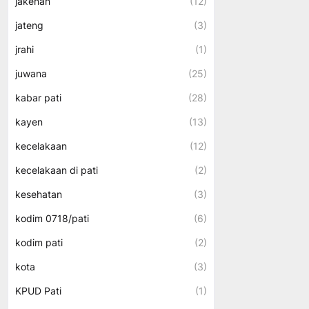
jakenan
(12)
jateng
(3)
jrahi
(1)
juwana
(25)
kabar pati
(28)
kayen
(13)
kecelakaan
(12)
kecelakaan di pati
(2)
kesehatan
(3)
kodim 0718/pati
(6)
kodim pati
(2)
kota
(3)
KPUD Pati
(1)