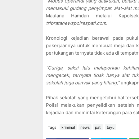
"Modus operandi yang dilakukan, pelaku 
memasuki gudang penyimpan alat-alat mu
Maulana Hamdan melalui Kapolse
tribratanewspolrespati.com
.
Kronologi kejadian berawal pada puku
pekerjaannya untuk membuat meja dan kur
pertukangan ternyata tidak ada di tempatn
“Curiga, saksi lalu melaporkan kehil
mengecek, ternyata tidak hanya alat tu
sekolah juga banyak yang hilang,”
ungkapn
Pihak sekolah yang mengetahui hal terseb
Polisi melakukan penyelidikan setelah 
kejadian dan memintai keterangan para sa
Tags
kriminal
news
pati
tayu