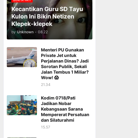
BERITA PATI
Kecantikan Guru SD Tayu
Kulon Ini Bikin Netizen
Klepek-klepek
by
Unknown
-
08.22
Menteri PU Gunakan
Private Jet untuk
Perjalanan Dinas? Jadi
Sorotan Publik, Sekali
Jalan Tembus 1 Miliar?
Wow! 😱
21.34
Kodim 0718/Pati
Jadikan Nobar
Kebangsaan Sarana
Mempererat Persatuan
dan Silaturahmi
15.57