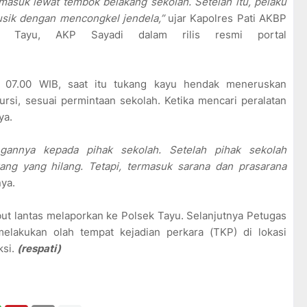
masuk lewat tembok belakang sekolah. Setelah itu, pelaku
sik dengan mencongkel jendela,”
ujar Kapolres Pati AKBP
k Tayu, AKP Sayadi dalam rilis resmi portal
l 07.00 WIB, saat itu tukang kayu hendak meneruskan
si, sesuai permintaan sekolah. Ketika mencari peralatan
ya.
angannya kepada pihak sekolah. Setelah pihak sekolah
kang yang hilang. Tetapi, termasuk sarana dan prasarana
ya.
ut lantas melaporkan ke Polsek Tayu. Selanjutnya Petugas
melakukan olah tempat kejadian perkara (TKP) di lokasi
ksi.
(respati)