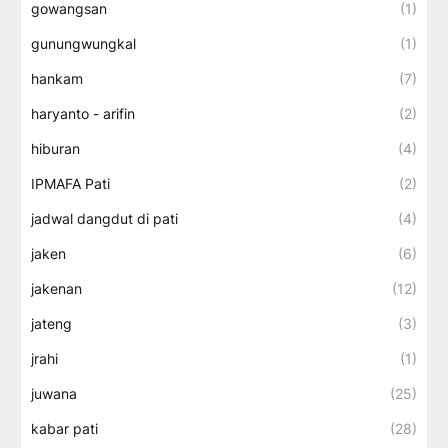
gowangsan
(1)
gunungwungkal
(1)
hankam
(7)
haryanto - arifin
(2)
hiburan
(4)
IPMAFA Pati
(2)
jadwal dangdut di pati
(4)
jaken
(6)
jakenan
(12)
jateng
(3)
jrahi
(1)
juwana
(25)
kabar pati
(28)