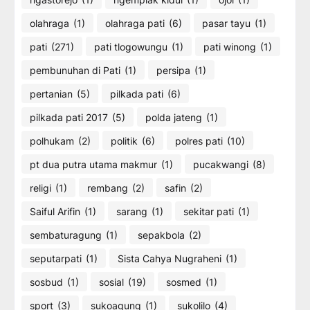
olahraga
(1)
olahraga pati
(6)
pasar tayu
(1)
pati
(271)
pati tlogowungu
(1)
pati winong
(1)
pembunuhan di Pati
(1)
persipa
(1)
pertanian
(5)
pilkada pati
(6)
pilkada pati 2017
(5)
polda jateng
(1)
polhukam
(2)
politik
(6)
polres pati
(10)
pt dua putra utama makmur
(1)
pucakwangi
(8)
religi
(1)
rembang
(2)
safin
(2)
Saiful Arifin
(1)
sarang
(1)
sekitar pati
(1)
sembaturagung
(1)
sepakbola
(2)
seputarpati
(1)
Sista Cahya Nugraheni
(1)
sosbud
(1)
sosial
(19)
sosmed
(1)
sport
(3)
sukoagung
(1)
sukolilo
(4)