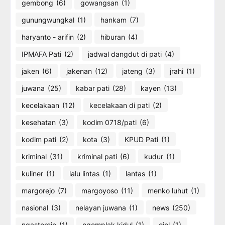
gembong
(6)
gowangsan
(1)
gunungwungkal
(1)
hankam
(7)
haryanto - arifin
(2)
hiburan
(4)
IPMAFA Pati
(2)
jadwal dangdut di pati
(4)
jaken
(6)
jakenan
(12)
jateng
(3)
jrahi
(1)
juwana
(25)
kabar pati
(28)
kayen
(13)
kecelakaan
(12)
kecelakaan di pati
(2)
kesehatan
(3)
kodim 0718/pati
(6)
kodim pati
(2)
kota
(3)
KPUD Pati
(1)
kriminal
(31)
kriminal pati
(6)
kudur
(1)
kuliner
(1)
lalu lintas
(1)
lantas
(1)
margorejo
(7)
margoyoso
(11)
menko luhut
(1)
nasional
(3)
nelayan juwana
(1)
news
(250)
ngastorejo
(1)
ngemplak kidul
(1)
ojol
(1)