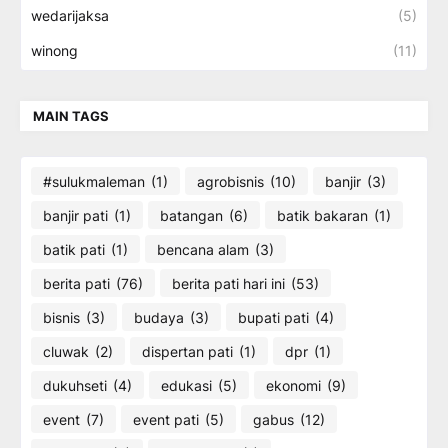
wedarijaksa
(5)
winong
(11)
MAIN TAGS
#sulukmaleman
(1)
agrobisnis
(10)
banjir
(3)
banjir pati
(1)
batangan
(6)
batik bakaran
(1)
batik pati
(1)
bencana alam
(3)
berita pati
(76)
berita pati hari ini
(53)
bisnis
(3)
budaya
(3)
bupati pati
(4)
cluwak
(2)
dispertan pati
(1)
dpr
(1)
dukuhseti
(4)
edukasi
(5)
ekonomi
(9)
event
(7)
event pati
(5)
gabus
(12)