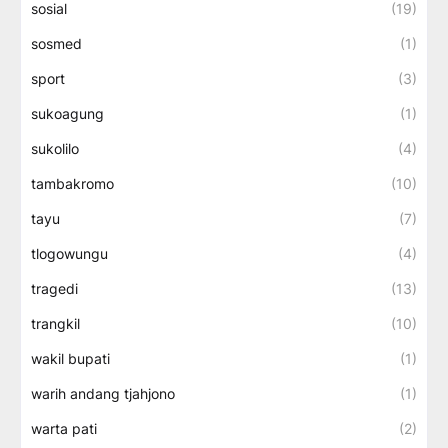
sosial
(19)
sosmed
(1)
sport
(3)
sukoagung
(1)
sukolilo
(4)
tambakromo
(10)
tayu
(7)
tlogowungu
(4)
tragedi
(13)
trangkil
(10)
wakil bupati
(1)
warih andang tjahjono
(1)
warta pati
(2)