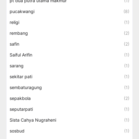
pt dua putra utama makmur
(1)
pucakwangi
(8)
religi
(1)
rembang
(2)
safin
(2)
Saiful Arifin
(1)
sarang
(1)
sekitar pati
(1)
sembaturagung
(1)
sepakbola
(2)
seputarpati
(1)
Sista Cahya Nugraheni
(1)
sosbud
(1)