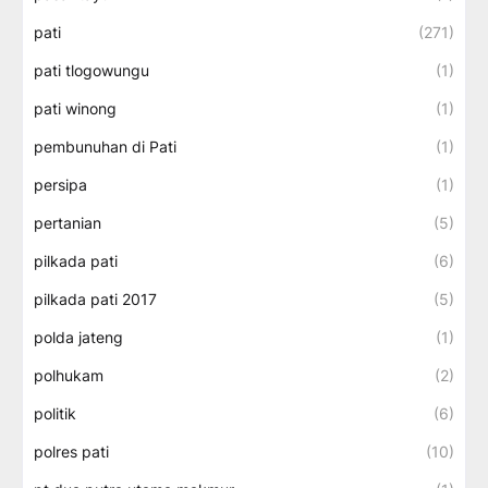
pati
(271)
pati tlogowungu
(1)
pati winong
(1)
pembunuhan di Pati
(1)
persipa
(1)
pertanian
(5)
pilkada pati
(6)
pilkada pati 2017
(5)
polda jateng
(1)
polhukam
(2)
politik
(6)
polres pati
(10)