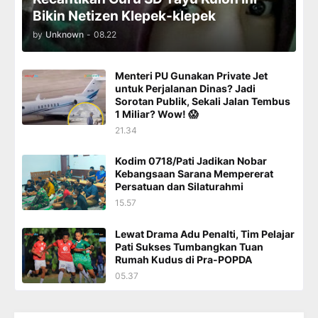
Bikin Netizen Klepek-klepek
by
Unknown
-
08.22
Menteri PU Gunakan Private Jet
untuk Perjalanan Dinas? Jadi
Sorotan Publik, Sekali Jalan Tembus
1 Miliar? Wow! 😱
21.34
Kodim 0718/Pati Jadikan Nobar
Kebangsaan Sarana Mempererat
Persatuan dan Silaturahmi
15.57
Lewat Drama Adu Penalti, Tim Pelajar
Pati Sukses Tumbangkan Tuan
Rumah Kudus di Pra-POPDA
05.37