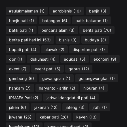
#sulukmaleman
(1)
agrobisnis
(10)
banjir
(3)
banjir pati
(1)
batangan
(6)
batik bakaran
(1)
batik pati
(1)
bencana alam
(3)
berita pati
(76)
berita pati hari ini
(53)
bisnis
(3)
budaya
(3)
bupati pati
(4)
cluwak
(2)
dispertan pati
(1)
dpr
(1)
dukuhseti
(4)
edukasi
(5)
ekonomi
(9)
event
(7)
event pati
(5)
gabus
(12)
gembong
(6)
gowangsan
(1)
gunungwungkal
(1)
hankam
(7)
haryanto - arifin
(2)
hiburan
(4)
IPMAFA Pati
(2)
jadwal dangdut di pati
(4)
jaken
(6)
jakenan
(12)
jateng
(3)
jrahi
(1)
juwana
(25)
kabar pati
(28)
kayen
(13)
kecelakaan
(12)
kecelakaan di pati
(2)