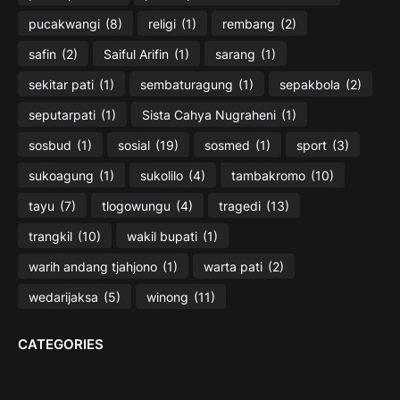
pucakwangi
(8)
religi
(1)
rembang
(2)
safin
(2)
Saiful Arifin
(1)
sarang
(1)
sekitar pati
(1)
sembaturagung
(1)
sepakbola
(2)
seputarpati
(1)
Sista Cahya Nugraheni
(1)
sosbud
(1)
sosial
(19)
sosmed
(1)
sport
(3)
sukoagung
(1)
sukolilo
(4)
tambakromo
(10)
tayu
(7)
tlogowungu
(4)
tragedi
(13)
trangkil
(10)
wakil bupati
(1)
warih andang tjahjono
(1)
warta pati
(2)
wedarijaksa
(5)
winong
(11)
CATEGORIES