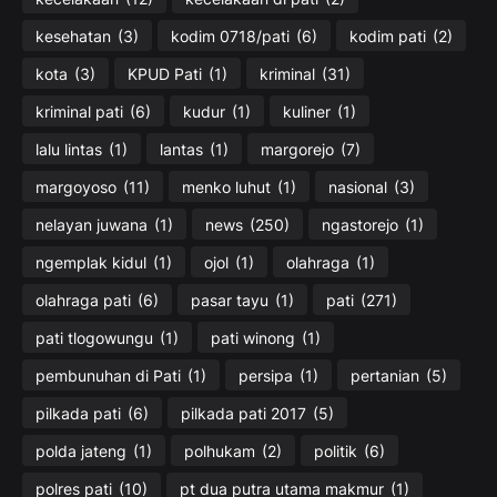
kesehatan
(3)
kodim 0718/pati
(6)
kodim pati
(2)
kota
(3)
KPUD Pati
(1)
kriminal
(31)
kriminal pati
(6)
kudur
(1)
kuliner
(1)
lalu lintas
(1)
lantas
(1)
margorejo
(7)
margoyoso
(11)
menko luhut
(1)
nasional
(3)
nelayan juwana
(1)
news
(250)
ngastorejo
(1)
ngemplak kidul
(1)
ojol
(1)
olahraga
(1)
olahraga pati
(6)
pasar tayu
(1)
pati
(271)
pati tlogowungu
(1)
pati winong
(1)
pembunuhan di Pati
(1)
persipa
(1)
pertanian
(5)
pilkada pati
(6)
pilkada pati 2017
(5)
polda jateng
(1)
polhukam
(2)
politik
(6)
polres pati
(10)
pt dua putra utama makmur
(1)