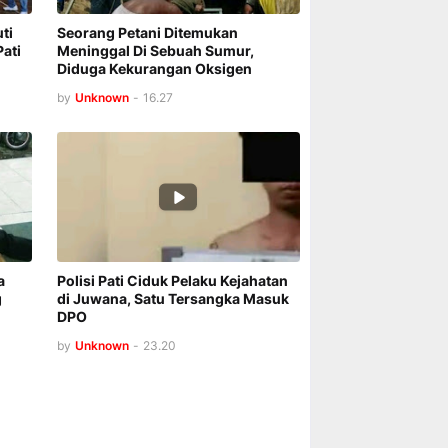
ti
Seorang Petani Ditemukan
ati
Meninggal Di Sebuah Sumur,
Diduga Kekurangan Oksigen
by
Unknown
-
16.27
a
Polisi Pati Ciduk Pelaku Kejahatan
g
di Juwana, Satu Tersangka Masuk
DPO
by
Unknown
-
23.20