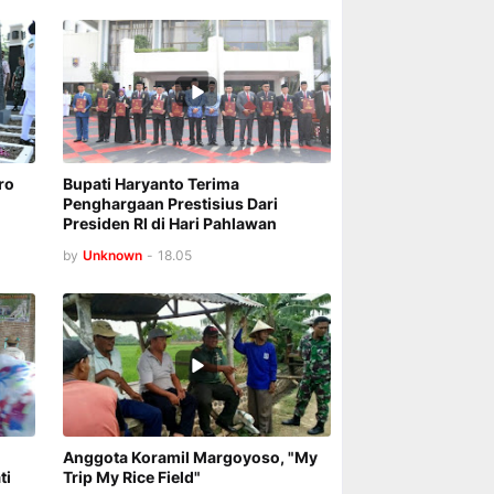
ro
Bupati Haryanto Terima
Penghargaan Prestisius Dari
Presiden RI di Hari Pahlawan
by
Unknown
-
18.05
Anggota Koramil Margoyoso, "My
ti
Trip My Rice Field"