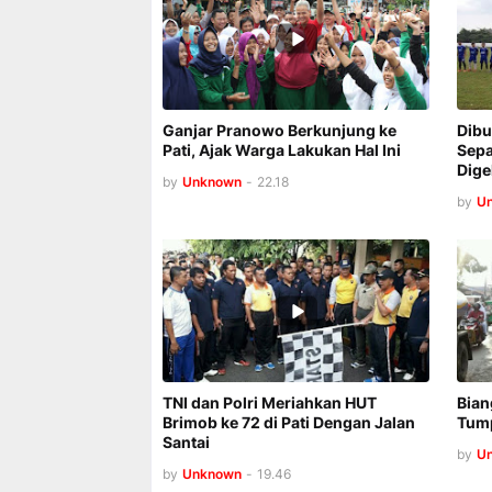
Ganjar Pranowo Berkunjung ke
Dibu
Pati, Ajak Warga Lakukan Hal Ini
Sepa
Dige
by
Unknown
-
22.18
by
U
TNI dan Polri Meriahkan HUT
Bian
Brimob ke 72 di Pati Dengan Jalan
Tump
Santai
by
U
by
Unknown
-
19.46