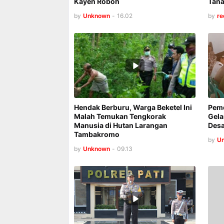
Kayen Roboh
Tan
by
Unknown
-
16.02
by
re
Hendak Berburu, Warga Beketel Ini
Pem
Malah Temukan Tengkorak
Gela
Manusia di Hutan Larangan
Des
Tambakromo
by
U
by
Unknown
-
09.13