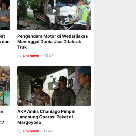
pat
Pengendara Motor di Wedarijaksa
s dan
Meninggal Dunia Usai Ditabrak
Truk
by
Unknown
-
05.05
an
AKP Amlis Chaniago Pimpin
Langsung Operasi Pekat di
17
Margoyoso
by
Unknown
-
17.44