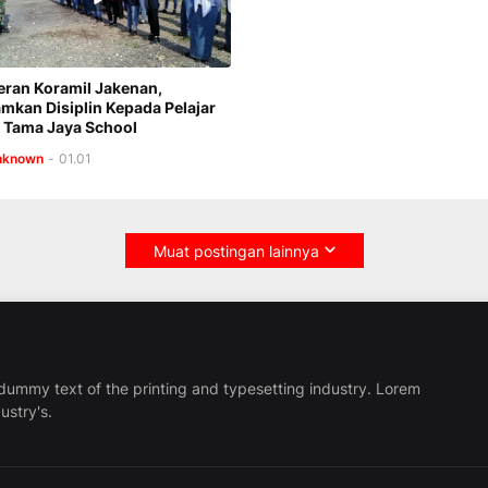
Peran Koramil Jakenan,
mkan Disiplin Kepada Pelajar
Tama Jaya School
nknown
-
01.01
Muat postingan lainnya
dummy text of the printing and typesetting industry. Lorem
ustry's.