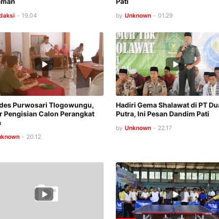
aman
Pati
daksi
-
19.04
by
Unknown
-
01.29
des Purwosari Tlogowungu,
Hadiri Gema Shalawat di PT Du
r Pengisian Calon Perangkat
Putra, Ini Pesan Dandim Pati
a
by
Unknown
-
22.17
nknown
-
20.12