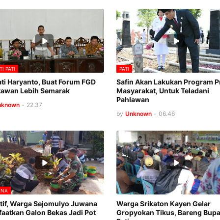
TI PATI
PATI
ti Haryanto, Buat Forum FGD
Safin Akan Lakukan Program P
awan Lebih Semarak
Masyarakat, Untuk Teladani
Pahlawan
nknown
-
22.37
by
Unknown
-
06.46
ANA
tif, Warga Sejomulyo Juwana
Warga Srikaton Kayen Gelar
aatkan Galon Bekas Jadi Pot
Gropyokan Tikus, Bareng Bupa