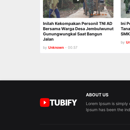
Inilah Kekompakan Personil TNI AD
Ini 
Bersama Warga Desa Jembulwunut
Tana
Gunungwungkal Saat Bangun
SMK 
Jalan
by
U
by
Unknown
-
00.57
ABOUT US
Lorem Ipsum is simply 
Ipsum has been the ind