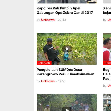
Kapolres Pati Pimpin Apel
Xeni
Gabungan Ops Zebra Candi 2017
keja
by
Unknown
-
22.43
by
U
JAKENAN
NEW
Pengelolaan BUMDes Desa
Begi
Karangrowo Perlu Dimaksimalkan
Dala
Padi
by
Unknown
-
19.56
by
U