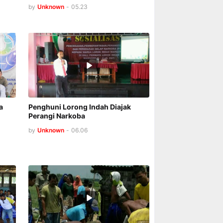
by
Unknown
-
05.23
a
Penghuni Lorong Indah Diajak
Perangi Narkoba
by
Unknown
-
06.06