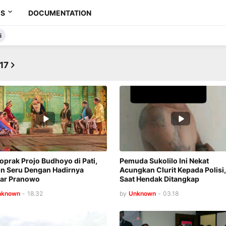
ES
DOCUMENTATION
i
17
oprak Projo Budhoyo di Pati,
Pemuda Sukolilo Ini Nekat
n Seru Dengan Hadirnya
Acungkan Clurit Kepada Polisi,
ar Pranowo
Saat Hendak Ditangkap
nknown
-
18.32
by
Unknown
-
03.18