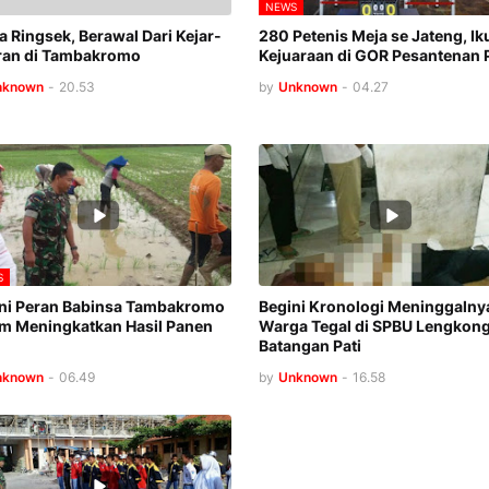
NEWS
a Ringsek, Berawal Dari Kejar-
280 Petenis Meja se Jateng, Iku
ran di Tambakromo
Kejuaraan di GOR Pesantenan P
nknown
-
20.53
by
Unknown
-
04.27
S
ni Peran Babinsa Tambakromo
Begini Kronologi Meninggalny
m Meningkatkan Hasil Panen
Warga Tegal di SPBU Lengkon
Batangan Pati
nknown
-
06.49
by
Unknown
-
16.58