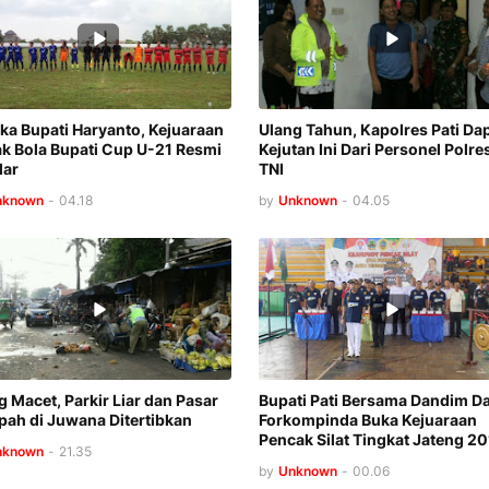
ka Bupati Haryanto, Kejuaraan
Ulang Tahun, Kapolres Pati Da
k Bola Bupati Cup U-21 Resmi
Kejutan Ini Dari Personel Polre
lar
TNI
nknown
-
04.18
by
Unknown
-
04.05
g Macet, Parkir Liar dan Pasar
Bupati Pati Bersama Dandim D
ah di Juwana Ditertibkan
Forkompinda Buka Kejuaraan
Pencak Silat Tingkat Jateng 20
nknown
-
21.35
by
Unknown
-
00.06