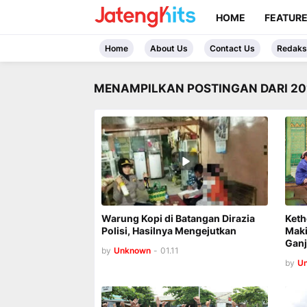
HOME
FEATUR
Home
About Us
Contact Us
Redaks
MENAMPILKAN POSTINGAN DARI 20
Warung Kopi di Batangan Dirazia
Keth
Polisi, Hasilnya Mengejutkan
Maki
Ganj
by
Unknown
-
01.11
by
U