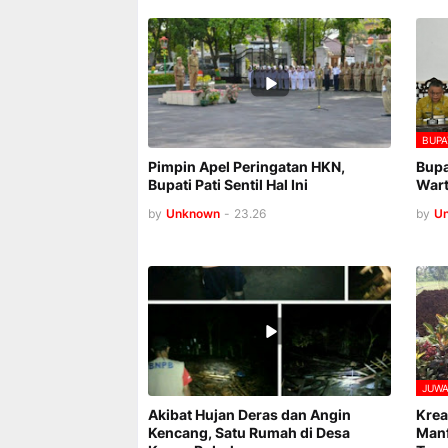
BUPA
Pimpin Apel Peringatan HKN,
Bupa
Bupati Pati Sentil Hal Ini
Wart
by
Unknown
-
23.26
by
U
JUW
Akibat Hujan Deras dan Angin
Krea
Kencang, Satu Rumah di Desa
Manf