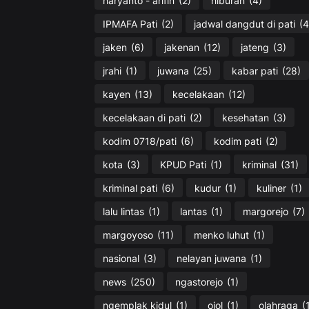
haryanto - arifin
(2)
hiburan
(4)
IPMAFA Pati
(2)
jadwal dangdut di pati
(4
jaken
(6)
jakenan
(12)
jateng
(3)
jrahi
(1)
juwana
(25)
kabar pati
(28)
kayen
(13)
kecelakaan
(12)
kecelakaan di pati
(2)
kesehatan
(3)
kodim 0718/pati
(6)
kodim pati
(2)
kota
(3)
KPUD Pati
(1)
kriminal
(31)
kriminal pati
(6)
kudur
(1)
kuliner
(1)
lalu lintas
(1)
lantas
(1)
margorejo
(7)
margoyoso
(11)
menko luhut
(1)
nasional
(3)
nelayan juwana
(1)
news
(250)
ngastorejo
(1)
ngemplak kidul
(1)
ojol
(1)
olahraga
(