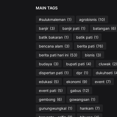
MAIN TAGS
#sulukmaleman
(1)
agrobisnis
(10)
banjir
(3)
banjir pati
(1)
batangan
(6)
batik bakaran
(1)
batik pati
(1)
bencana alam
(3)
berita pati
(76)
berita pati hari ini
(53)
bisnis
(3)
budaya
(3)
bupati pati
(4)
cluwak
(2)
dispertan pati
(1)
dpr
(1)
dukuhseti
(
edukasi
(5)
ekonomi
(9)
event
(7)
event pati
(5)
gabus
(12)
gembong
(6)
gowangsan
(1)
gunungwungkal
(1)
hankam
(7)