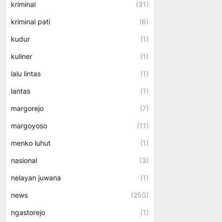
kriminal
(31)
kriminal pati
(6)
kudur
(1)
kuliner
(1)
lalu lintas
(1)
lantas
(1)
margorejo
(7)
margoyoso
(11)
menko luhut
(1)
nasional
(3)
nelayan juwana
(1)
news
(250)
ngastorejo
(1)