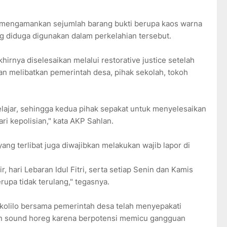
ga mengamankan sejumlah barang bukti berupa kaos warna
ng diduga digunakan dalam perkelahian tersebut.
irnya diselesaikan melalui restorative justice setelah
n melibatkan pemerintah desa, pihak sekolah, tokoh
elajar, sehingga kedua pihak sepakat untuk menyelesaikan
i kepolisian," kata AKP Sahlan.
ng terlibat juga diwajibkan melakukan wajib lapor di
, hari Lebaran Idul Fitri, serta setiap Senin dan Kamis
upa tidak terulang," tegasnya.
olilo bersama pemerintah desa telah menyepakati
an sound horeg karena berpotensi memicu gangguan