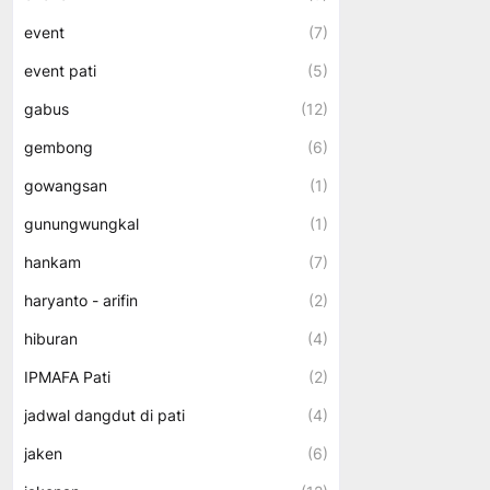
event
(7)
event pati
(5)
gabus
(12)
gembong
(6)
gowangsan
(1)
gunungwungkal
(1)
hankam
(7)
haryanto - arifin
(2)
hiburan
(4)
IPMAFA Pati
(2)
jadwal dangdut di pati
(4)
jaken
(6)