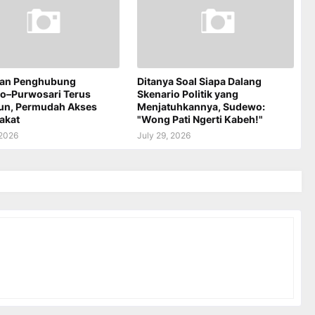
an Penghubung
Ditanya Soal Siapa Dalang
jo–Purwosari Terus
Skenario Politik yang
un, Permudah Akses
Menjatuhkannya, Sudewo:
akat
"Wong Pati Ngerti Kabeh!"
 2026
July 29, 2026