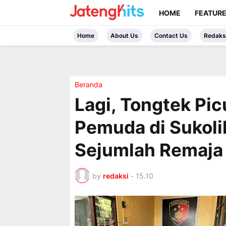
HOME
FEATUR
Home
About Us
Contact Us
Redaks
Beranda
Lagi, Tongtek Pi
Pemuda di Sukoli
Sejumlah Remaja
by
redaksi
-
15.10