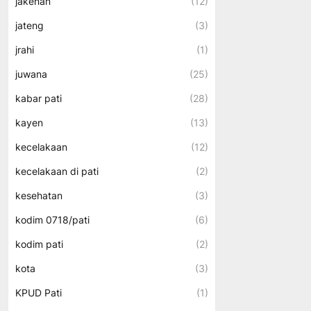
jakenan
(12)
jateng
(3)
jrahi
(1)
juwana
(25)
kabar pati
(28)
kayen
(13)
kecelakaan
(12)
kecelakaan di pati
(2)
kesehatan
(3)
kodim 0718/pati
(6)
kodim pati
(2)
kota
(3)
KPUD Pati
(1)