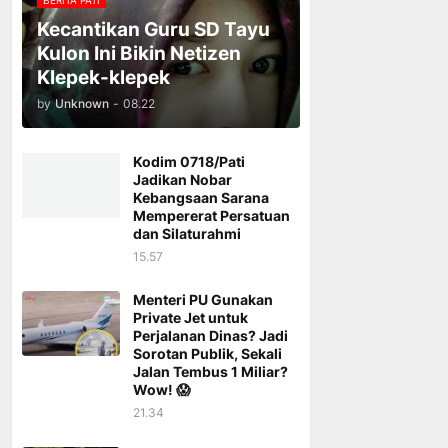
BERITA PATI
Kecantikan Guru SD Tayu
Kulon Ini Bikin Netizen
Klepek-klepek
by
Unknown
-
08.22
Kodim 0718/Pati
Jadikan Nobar
Kebangsaan Sarana
Mempererat Persatuan
dan Silaturahmi
15.57
Menteri PU Gunakan
Private Jet untuk
Perjalanan Dinas? Jadi
Sorotan Publik, Sekali
Jalan Tembus 1 Miliar?
Wow! 😱
21.34