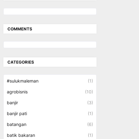
COMMENTS
CATEGORIES
#sulukmaleman
(1)
agrobisnis
(10)
banjir
(3)
banjir pati
(1)
batangan
(6)
batik bakaran
(1)