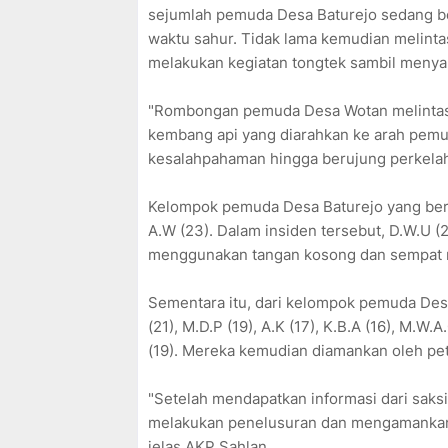
sejumlah pemuda Desa Baturejo sedang 
waktu sahur. Tidak lama kemudian melin
melakukan kegiatan tongtek sambil menya
"Rombongan pemuda Desa Wotan melintas 
kembang api yang diarahkan ke arah pemud
kesalahpahaman hingga berujung perkelahi
Kelompok pemuda Desa Baturejo yang berada
A.W (23). Dalam insiden tersebut, D.W.U (
menggunakan tangan kosong dan sempat me
Sementara itu, dari kelompok pemuda Desa
(21), M.D.P (19), A.K (17), K.B.A (16), M.W.A.
(19). Mereka kemudian diamankan oleh petu
"Setelah mendapatkan informasi dari saksi 
melakukan penelusuran dan mengamankan 
jelas AKP Sahlan.