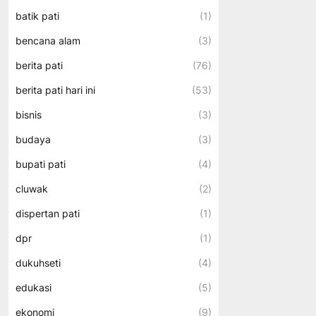
batik pati
(1)
bencana alam
(3)
berita pati
(76)
berita pati hari ini
(53)
bisnis
(3)
budaya
(3)
bupati pati
(4)
cluwak
(2)
dispertan pati
(1)
dpr
(1)
dukuhseti
(4)
edukasi
(5)
ekonomi
(9)