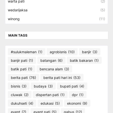
warta pati
(2)
wedarijaksa
(5)
winong
(11)
MAIN TAGS
#sulukmaleman
(1)
agrobisnis
(10)
banjir
(3)
banjir pati
(1)
batangan
(6)
batik bakaran
(1)
batik pati
(1)
bencana alam
(3)
berita pati
(76)
berita pati hari ini
(53)
bisnis
(3)
budaya
(3)
bupati pati
(4)
cluwak
(2)
dispertan pati
(1)
dpr
(1)
dukuhseti
(4)
edukasi
(5)
ekonomi
(9)
event
(7)
event pati
(5)
gabus
(12)