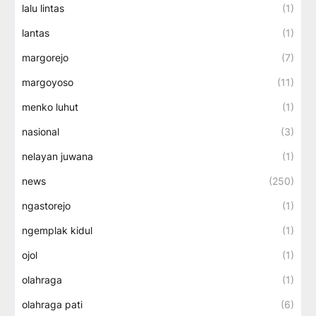
lalu lintas
(1)
lantas
(1)
margorejo
(7)
margoyoso
(11)
menko luhut
(1)
nasional
(3)
nelayan juwana
(1)
news
(250)
ngastorejo
(1)
ngemplak kidul
(1)
ojol
(1)
olahraga
(1)
olahraga pati
(6)