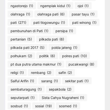
ngastorejo
(1)
ngemplak kidul
(1)
ojol
(1)
olahraga
(1)
olahraga pati
(6)
pasar tayu
(1)
pati
(271)
pati tlogowungu
(1)
pati winong
(1)
pembunuhan di Pati
(1)
persipa
(1)
pertanian
(5)
pilkada pati
(6)
pilkada pati 2017
(5)
polda jateng
(1)
polhukam
(2)
politik
(6)
polres pati
(10)
pt dua putra utama makmur
(1)
pucakwangi
(8)
religi
(1)
rembang
(2)
safin
(2)
Saiful Arifin
(1)
sarang
(1)
sekitar pati
(1)
sembaturagung
(1)
sepakbola
(2)
seputarpati
(1)
Sista Cahya Nugraheni
(1)
sosbud
(1)
sosial
(19)
sosmed
(1)