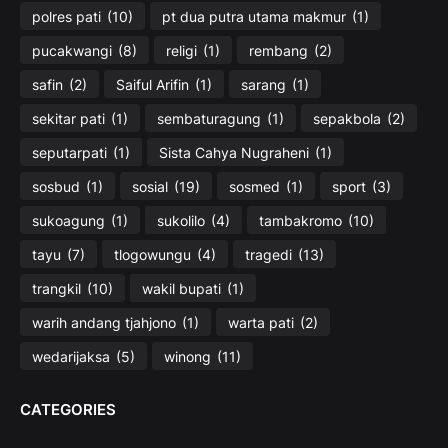
polres pati
(10)
pt dua putra utama makmur
(1)
pucakwangi
(8)
religi
(1)
rembang
(2)
safin
(2)
Saiful Arifin
(1)
sarang
(1)
sekitar pati
(1)
sembaturagung
(1)
sepakbola
(2)
seputarpati
(1)
Sista Cahya Nugraheni
(1)
sosbud
(1)
sosial
(19)
sosmed
(1)
sport
(3)
sukoagung
(1)
sukolilo
(4)
tambakromo
(10)
tayu
(7)
tlogowungu
(4)
tragedi
(13)
trangkil
(10)
wakil bupati
(1)
warih andang tjahjono
(1)
warta pati
(2)
wedarijaksa
(5)
winong
(11)
CATEGORIES