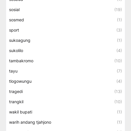
sosial
(19)
sosmed
(1)
sport
(3)
sukoagung
(1)
sukolilo
(4)
tambakromo
(10)
tayu
(7)
tlogowungu
(4)
tragedi
(13)
trangkil
(10)
wakil bupati
(1)
warih andang tjahjono
(1)