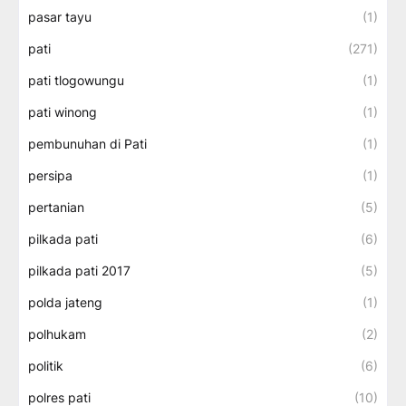
pasar tayu
(1)
pati
(271)
pati tlogowungu
(1)
pati winong
(1)
pembunuhan di Pati
(1)
persipa
(1)
pertanian
(5)
pilkada pati
(6)
pilkada pati 2017
(5)
polda jateng
(1)
polhukam
(2)
politik
(6)
polres pati
(10)