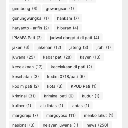
gembong
(6)
gowangsan
(1)
gunungwungkal
(1)
hankam
(7)
haryanto - arifin
(2)
hiburan
(4)
IPMAFA Pati
(2)
jadwal dangdut di pati
(4)
jaken
(6)
jakenan
(12)
jateng
(3)
jrahi
(1)
juwana
(25)
kabar pati
(28)
kayen
(13)
kecelakaan
(12)
kecelakaan di pati
(2)
kesehatan
(3)
kodim 0718/pati
(6)
kodim pati
(2)
kota
(3)
KPUD Pati
(1)
kriminal
(31)
kriminal pati
(6)
kudur
(1)
kuliner
(1)
lalu lintas
(1)
lantas
(1)
margorejo
(7)
margoyoso
(11)
menko luhut
(1)
nasional
(3)
nelayan juwana
(1)
news
(250)