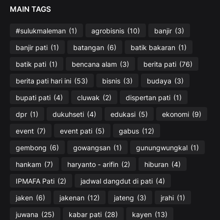
MAIN TAGS
#sulukmaleman
(1)
agrobisnis
(10)
banjir
(3)
banjir pati
(1)
batangan
(6)
batik bakaran
(1)
batik pati
(1)
bencana alam
(3)
berita pati
(76)
berita pati hari ini
(53)
bisnis
(3)
budaya
(3)
bupati pati
(4)
cluwak
(2)
dispertan pati
(1)
dpr
(1)
dukuhseti
(4)
edukasi
(5)
ekonomi
(9)
event
(7)
event pati
(5)
gabus
(12)
gembong
(6)
gowangsan
(1)
gunungwungkal
(1)
hankam
(7)
haryanto - arifin
(2)
hiburan
(4)
IPMAFA Pati
(2)
jadwal dangdut di pati
(4)
jaken
(6)
jakenan
(12)
jateng
(3)
jrahi
(1)
juwana
(25)
kabar pati
(28)
kayen
(13)