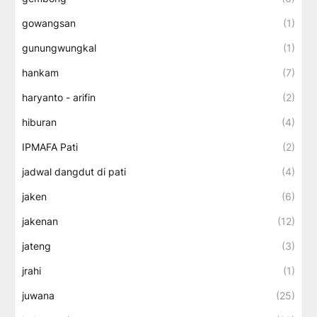
gowangsan
(1)
gunungwungkal
(1)
hankam
(7)
haryanto - arifin
(2)
hiburan
(4)
IPMAFA Pati
(2)
jadwal dangdut di pati
(4)
jaken
(6)
jakenan
(12)
jateng
(3)
jrahi
(1)
juwana
(25)