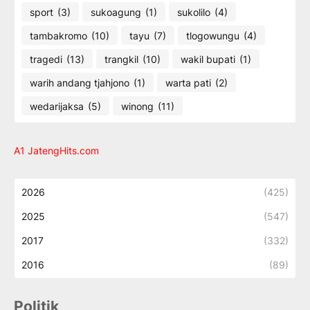
sport
(3)
sukoagung
(1)
sukolilo
(4)
tambakromo
(10)
tayu
(7)
tlogowungu
(4)
tragedi
(13)
trangkil
(10)
wakil bupati
(1)
warih andang tjahjono
(1)
warta pati
(2)
wedarijaksa
(5)
winong
(11)
A1 JatengHits.com
2026
(425)
2025
(547)
2017
(332)
2016
(89)
Politik