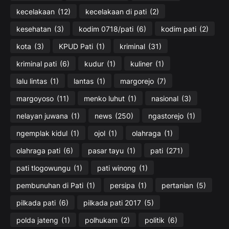
kecelakaan
(12)
kecelakaan di pati
(2)
kesehatan
(3)
kodim 0718/pati
(6)
kodim pati
(2)
kota
(3)
KPUD Pati
(1)
kriminal
(31)
kriminal pati
(6)
kudur
(1)
kuliner
(1)
lalu lintas
(1)
lantas
(1)
margorejo
(7)
margoyoso
(11)
menko luhut
(1)
nasional
(3)
nelayan juwana
(1)
news
(250)
ngastorejo
(1)
ngemplak kidul
(1)
ojol
(1)
olahraga
(1)
olahraga pati
(6)
pasar tayu
(1)
pati
(271)
pati tlogowungu
(1)
pati winong
(1)
pembunuhan di Pati
(1)
persipa
(1)
pertanian
(5)
pilkada pati
(6)
pilkada pati 2017
(5)
polda jateng
(1)
polhukam
(2)
politik
(6)