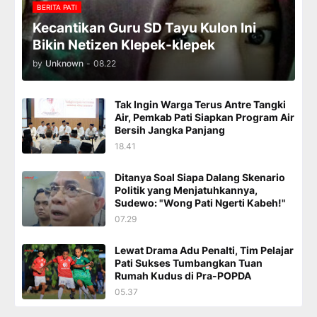
BERITA PATI
Kecantikan Guru SD Tayu Kulon Ini
Bikin Netizen Klepek-klepek
by
Unknown
-
08.22
Tak Ingin Warga Terus Antre Tangki
Air, Pemkab Pati Siapkan Program Air
Bersih Jangka Panjang
18.41
Ditanya Soal Siapa Dalang Skenario
Politik yang Menjatuhkannya,
Sudewo: "Wong Pati Ngerti Kabeh!"
07.29
Lewat Drama Adu Penalti, Tim Pelajar
Pati Sukses Tumbangkan Tuan
Rumah Kudus di Pra-POPDA
05.37