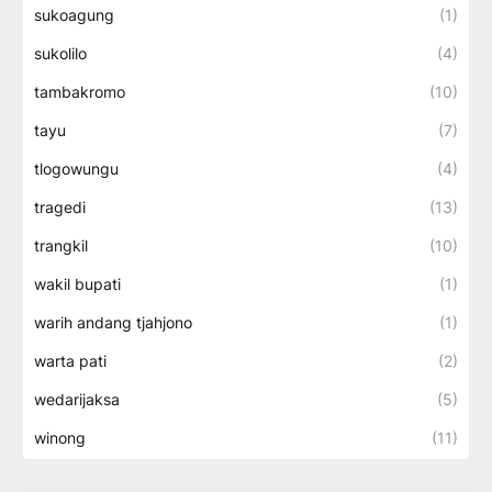
sukoagung
(1)
sukolilo
(4)
tambakromo
(10)
tayu
(7)
tlogowungu
(4)
tragedi
(13)
trangkil
(10)
wakil bupati
(1)
warih andang tjahjono
(1)
warta pati
(2)
wedarijaksa
(5)
winong
(11)