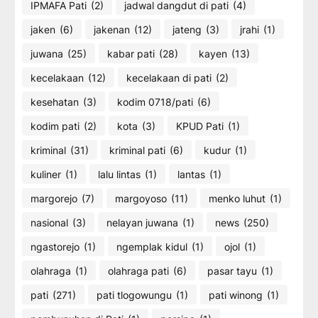
IPMAFA Pati
(2)
jadwal dangdut di pati
(4)
jaken
(6)
jakenan
(12)
jateng
(3)
jrahi
(1)
juwana
(25)
kabar pati
(28)
kayen
(13)
kecelakaan
(12)
kecelakaan di pati
(2)
kesehatan
(3)
kodim 0718/pati
(6)
kodim pati
(2)
kota
(3)
KPUD Pati
(1)
kriminal
(31)
kriminal pati
(6)
kudur
(1)
kuliner
(1)
lalu lintas
(1)
lantas
(1)
margorejo
(7)
margoyoso
(11)
menko luhut
(1)
nasional
(3)
nelayan juwana
(1)
news
(250)
ngastorejo
(1)
ngemplak kidul
(1)
ojol
(1)
olahraga
(1)
olahraga pati
(6)
pasar tayu
(1)
pati
(271)
pati tlogowungu
(1)
pati winong
(1)