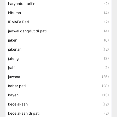
haryanto - arifin
(2)
hiburan
(4)
IPMAFA Pati
(2)
jadwal dangdut di pati
(4)
jaken
(6)
jakenan
(12)
jateng
(3)
jrahi
(1)
juwana
(25)
kabar pati
(28)
kayen
(13)
kecelakaan
(12)
kecelakaan di pati
(2)