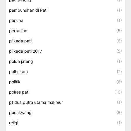
pembunuhan di Pati
(1)
persipa
(1)
pertanian
(5)
pilkada pati
(6)
pilkada pati 2017
(5)
polda jateng
(1)
polhukam
(2)
politik
(6)
polres pati
(10)
pt dua putra utama makmur
(1)
pucakwangi
(8)
religi
(1)