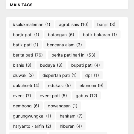
MAIN TAGS
#sulukmaleman
(1)
agrobisnis
(10)
banjir
(3)
banjir pati
(1)
batangan
(6)
batik bakaran
(1)
batik pati
(1)
bencana alam
(3)
berita pati
(76)
berita pati hari ini
(53)
bisnis
(3)
budaya
(3)
bupati pati
(4)
cluwak
(2)
dispertan pati
(1)
dpr
(1)
dukuhseti
(4)
edukasi
(5)
ekonomi
(9)
event
(7)
event pati
(5)
gabus
(12)
gembong
(6)
gowangsan
(1)
gunungwungkal
(1)
hankam
(7)
haryanto - arifin
(2)
hiburan
(4)