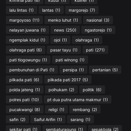
kriminal pati
(6)
kudur
(1)
kuliner
(1)
lalu lintas
(1)
lantas
(1)
margorejo
(7)
margoyoso
(11)
menko luhut
(1)
nasional
(3)
nelayan juwana
(1)
news
(250)
ngastorejo
(1)
ngemplak kidul
(1)
ojol
(1)
olahraga
(1)
olahraga pati
(6)
pasar tayu
(1)
pati
(271)
pati tlogowungu
(1)
pati winong
(1)
pembunuhan di Pati
(1)
persipa
(1)
pertanian
(5)
pilkada pati
(6)
pilkada pati 2017
(5)
polda jateng
(1)
polhukam
(2)
politik
(6)
polres pati
(10)
pt dua putra utama makmur
(1)
pucakwangi
(8)
religi
(1)
rembang
(2)
safin
(2)
Saiful Arifin
(1)
sarang
(1)
sekitar pati
(1)
sembaturagung
(1)
sepakbola
(2)