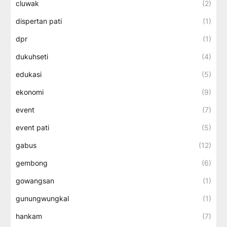
cluwak
(2)
dispertan pati
(1)
dpr
(1)
dukuhseti
(4)
edukasi
(5)
ekonomi
(9)
event
(7)
event pati
(5)
gabus
(12)
gembong
(6)
gowangsan
(1)
gunungwungkal
(1)
hankam
(7)