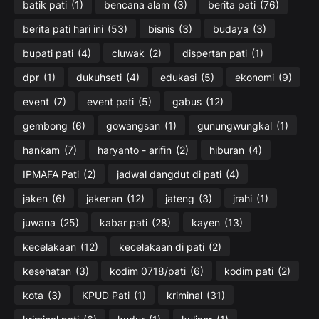
batik pati
(1)
bencana alam
(3)
berita pati
(76)
berita pati hari ini
(53)
bisnis
(3)
budaya
(3)
bupati pati
(4)
cluwak
(2)
dispertan pati
(1)
dpr
(1)
dukuhseti
(4)
edukasi
(5)
ekonomi
(9)
event
(7)
event pati
(5)
gabus
(12)
gembong
(6)
gowangsan
(1)
gunungwungkal
(1)
hankam
(7)
haryanto - arifin
(2)
hiburan
(4)
IPMAFA Pati
(2)
jadwal dangdut di pati
(4)
jaken
(6)
jakenan
(12)
jateng
(3)
jrahi
(1)
juwana
(25)
kabar pati
(28)
kayen
(13)
kecelakaan
(12)
kecelakaan di pati
(2)
kesehatan
(3)
kodim 0718/pati
(6)
kodim pati
(2)
kota
(3)
KPUD Pati
(1)
kriminal
(31)