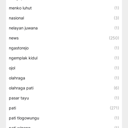
menko luhut
(1)
nasional
(3)
nelayan juwana
(1)
news
(250)
ngastorejo
(1)
ngemplak kidul
(1)
ojol
(1)
olahraga
(1)
olahraga pati
(6)
pasar tayu
(1)
pati
(271)
pati tlogowungu
(1)
pati winong
(1)