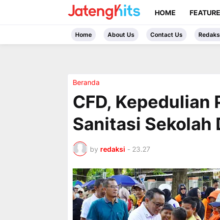
HOME
FEATUR
Home
About Us
Contact Us
Redaks
Beranda
CFD, Kepedulian P
Sanitasi Sekolah D
by
redaksi
-
23.27