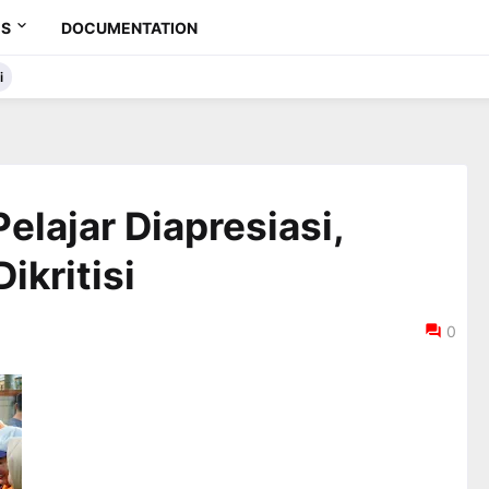
ES
DOCUMENTATION
i
elajar Diapresiasi,
ikritisi
0