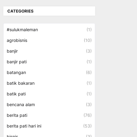
CATEGORIES
#sulukmaleman
(1)
agrobisnis
(10)
banjir
(3)
banjir pati
(1)
batangan
(6)
batik bakaran
(1)
batik pati
(1)
bencana alam
(3)
berita pati
(76)
berita pati hari ini
(53)
bisnis
(3)