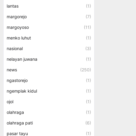
lantas
(1)
margorejo
(7)
margoyoso
(11)
menko luhut
(1)
nasional
(3)
nelayan juwana
(1)
news
(250)
ngastorejo
(1)
ngemplak kidul
(1)
ojol
(1)
olahraga
(1)
olahraga pati
(6)
pasar tayu
(1)