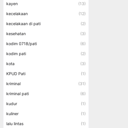
kayen
(13)
kecelakaan
(12)
kecelakaan di pati
(2)
kesehatan
(3)
kodim 0718/pati
(6)
kodim pati
(2)
kota
(3)
KPUD Pati
(1)
kriminal
(31)
kriminal pati
(6)
kudur
(1)
kuliner
(1)
lalu lintas
(1)