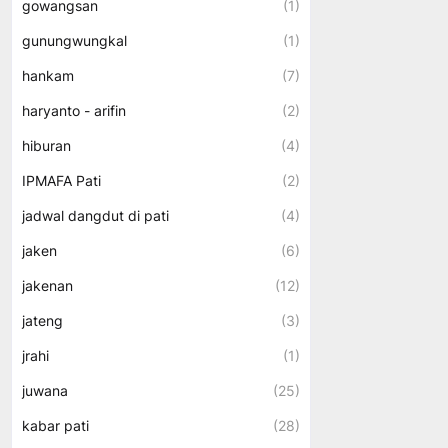
gowangsan
(1)
gunungwungkal
(1)
hankam
(7)
haryanto - arifin
(2)
hiburan
(4)
IPMAFA Pati
(2)
jadwal dangdut di pati
(4)
jaken
(6)
jakenan
(12)
jateng
(3)
jrahi
(1)
juwana
(25)
kabar pati
(28)