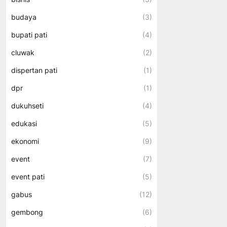
budaya
(3)
bupati pati
(4)
cluwak
(2)
dispertan pati
(1)
dpr
(1)
dukuhseti
(4)
edukasi
(5)
ekonomi
(9)
event
(7)
event pati
(5)
gabus
(12)
gembong
(6)