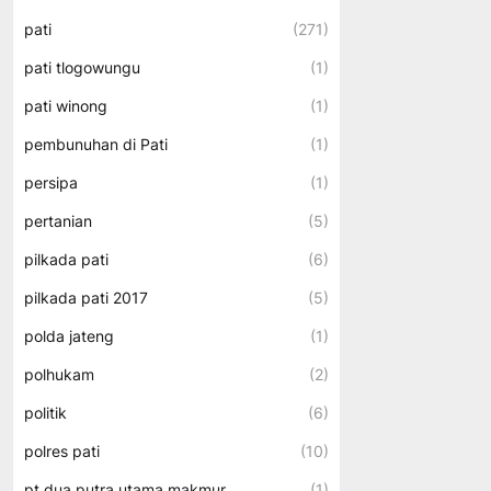
pati
(271)
pati tlogowungu
(1)
pati winong
(1)
pembunuhan di Pati
(1)
persipa
(1)
pertanian
(5)
pilkada pati
(6)
pilkada pati 2017
(5)
polda jateng
(1)
polhukam
(2)
politik
(6)
polres pati
(10)
pt dua putra utama makmur
(1)