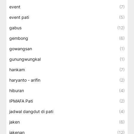
event
(7)
event pati
(5)
gabus
(12)
gembong
(6)
gowangsan
(1)
gunungwungkal
(1)
hankam
(7)
haryanto - arifin
(2)
hiburan
(4)
IPMAFA Pati
(2)
jadwal dangdut di pati
(4)
jaken
(6)
jakenan
(12)