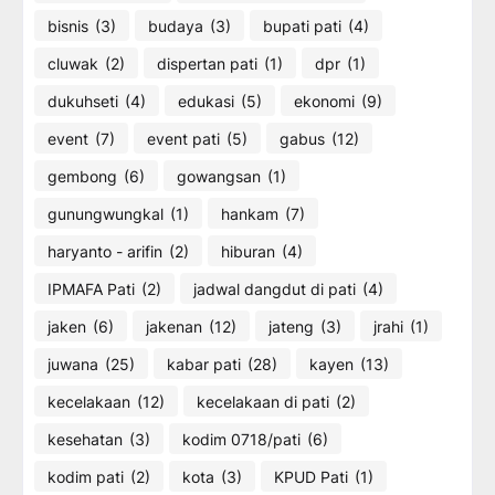
bisnis
(3)
budaya
(3)
bupati pati
(4)
cluwak
(2)
dispertan pati
(1)
dpr
(1)
dukuhseti
(4)
edukasi
(5)
ekonomi
(9)
event
(7)
event pati
(5)
gabus
(12)
gembong
(6)
gowangsan
(1)
gunungwungkal
(1)
hankam
(7)
haryanto - arifin
(2)
hiburan
(4)
IPMAFA Pati
(2)
jadwal dangdut di pati
(4)
jaken
(6)
jakenan
(12)
jateng
(3)
jrahi
(1)
juwana
(25)
kabar pati
(28)
kayen
(13)
kecelakaan
(12)
kecelakaan di pati
(2)
kesehatan
(3)
kodim 0718/pati
(6)
kodim pati
(2)
kota
(3)
KPUD Pati
(1)