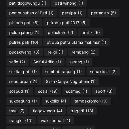
pati tlogowungu
(1)
pati winong
(1)
pembunuhan di Pati
(1)
persipa
(1)
pertanian
(5)
pilkada pati
(6)
pilkada pati 2017
(5)
polda jateng
(1)
polhukam
(2)
politik
(6)
polres pati
(10)
pt dua putra utama makmur
(1)
pucakwangi
(8)
religi
(1)
rembang
(2)
safin
(2)
Saiful Arifin
(1)
sarang
(1)
sekitar pati
(1)
sembaturagung
(1)
sepakbola
(2)
seputarpati
(1)
Sista Cahya Nugraheni
(1)
sosbud
(1)
sosial
(19)
sosmed
(1)
sport
(3)
sukoagung
(1)
sukolilo
(4)
tambakromo
(10)
tayu
(7)
tlogowungu
(4)
tragedi
(13)
trangkil
(10)
wakil bupati
(1)