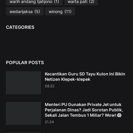
warih andang tjahjono
(1)
warta pati
(2)
wedarijaksa
(5)
winong
(11)
CATEGORIES
POPULAR POSTS
Kecantikan Guru SD Tayu Kulon Ini Bikin
Netizen Klepek-klepek
08.22
Menteri PU Gunakan Private Jet untuk
Perjalanan Dinas? Jadi Sorotan Publik,
Sekali Jalan Tembus 1 Miliar? Wow! 😱
21.34