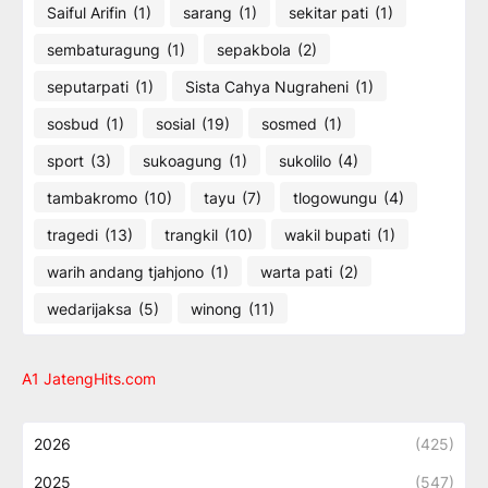
Saiful Arifin
(1)
sarang
(1)
sekitar pati
(1)
sembaturagung
(1)
sepakbola
(2)
seputarpati
(1)
Sista Cahya Nugraheni
(1)
sosbud
(1)
sosial
(19)
sosmed
(1)
sport
(3)
sukoagung
(1)
sukolilo
(4)
tambakromo
(10)
tayu
(7)
tlogowungu
(4)
tragedi
(13)
trangkil
(10)
wakil bupati
(1)
warih andang tjahjono
(1)
warta pati
(2)
wedarijaksa
(5)
winong
(11)
A1 JatengHits.com
2026
(425)
2025
(547)