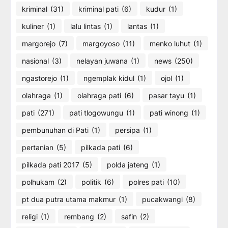
kriminal
(31)
kriminal pati
(6)
kudur
(1)
kuliner
(1)
lalu lintas
(1)
lantas
(1)
margorejo
(7)
margoyoso
(11)
menko luhut
(1)
nasional
(3)
nelayan juwana
(1)
news
(250)
ngastorejo
(1)
ngemplak kidul
(1)
ojol
(1)
olahraga
(1)
olahraga pati
(6)
pasar tayu
(1)
pati
(271)
pati tlogowungu
(1)
pati winong
(1)
pembunuhan di Pati
(1)
persipa
(1)
pertanian
(5)
pilkada pati
(6)
pilkada pati 2017
(5)
polda jateng
(1)
polhukam
(2)
politik
(6)
polres pati
(10)
pt dua putra utama makmur
(1)
pucakwangi
(8)
religi
(1)
rembang
(2)
safin
(2)