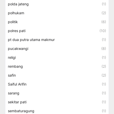
polda jateng
(1)
polhukam
(2)
politik
(6)
polres pati
(10)
pt dua putra utama makmur
(1)
pucakwangi
(8)
religi
(1)
rembang
(2)
safin
(2)
Saiful Arifin
(1)
sarang
(1)
sekitar pati
(1)
sembaturagung
(1)