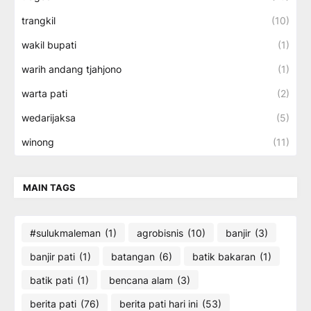
trangkil
(10)
wakil bupati
(1)
warih andang tjahjono
(1)
warta pati
(2)
wedarijaksa
(5)
winong
(11)
MAIN TAGS
#sulukmaleman
(1)
agrobisnis
(10)
banjir
(3)
banjir pati
(1)
batangan
(6)
batik bakaran
(1)
batik pati
(1)
bencana alam
(3)
berita pati
(76)
berita pati hari ini
(53)