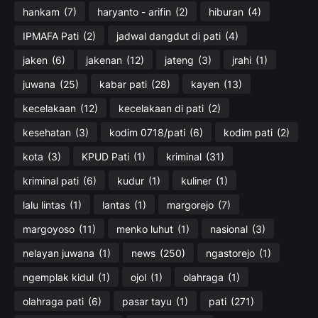
hankam
(7)
haryanto - arifin
(2)
hiburan
(4)
IPMAFA Pati
(2)
jadwal dangdut di pati
(4)
jaken
(6)
jakenan
(12)
jateng
(3)
jrahi
(1)
juwana
(25)
kabar pati
(28)
kayen
(13)
kecelakaan
(12)
kecelakaan di pati
(2)
kesehatan
(3)
kodim 0718/pati
(6)
kodim pati
(2)
kota
(3)
KPUD Pati
(1)
kriminal
(31)
kriminal pati
(6)
kudur
(1)
kuliner
(1)
lalu lintas
(1)
lantas
(1)
margorejo
(7)
margoyoso
(11)
menko luhut
(1)
nasional
(3)
nelayan juwana
(1)
news
(250)
ngastorejo
(1)
ngemplak kidul
(1)
ojol
(1)
olahraga
(1)
olahraga pati
(6)
pasar tayu
(1)
pati
(271)