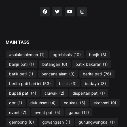
MAIN TAGS
#sulukmaleman
(1)
agrobisnis
(10)
banjir
(3)
banjir pati
(1)
batangan
(6)
batik bakaran
(1)
batik pati
(1)
bencana alam
(3)
berita pati
(76)
berita pati hari ini
(53)
bisnis
(3)
budaya
(3)
bupati pati
(4)
cluwak
(2)
dispertan pati
(1)
dpr
(1)
dukuhseti
(4)
edukasi
(5)
ekonomi
(9)
event
(7)
event pati
(5)
gabus
(12)
gembong
(6)
gowangsan
(1)
gunungwungkal
(1)