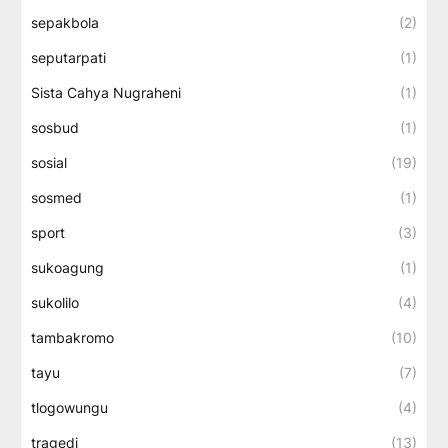
sepakbola
(2)
seputarpati
(1)
Sista Cahya Nugraheni
(1)
sosbud
(1)
sosial
(19)
sosmed
(1)
sport
(3)
sukoagung
(1)
sukolilo
(4)
tambakromo
(10)
tayu
(7)
tlogowungu
(4)
tragedi
(13)