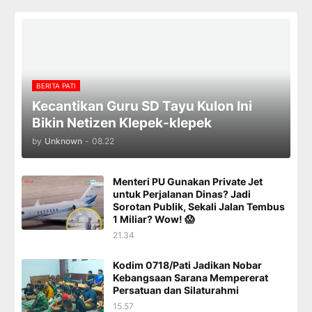
BERITA PATI
Kecantikan Guru SD Tayu Kulon Ini
Bikin Netizen Klepek-klepek
by
Unknown
-
08.22
Menteri PU Gunakan Private Jet
untuk Perjalanan Dinas? Jadi
Sorotan Publik, Sekali Jalan Tembus
1 Miliar? Wow! 😱
21.34
Kodim 0718/Pati Jadikan Nobar
Kebangsaan Sarana Mempererat
Persatuan dan Silaturahmi
15.57