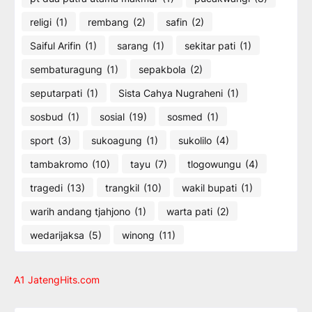
religi
(1)
rembang
(2)
safin
(2)
Saiful Arifin
(1)
sarang
(1)
sekitar pati
(1)
sembaturagung
(1)
sepakbola
(2)
seputarpati
(1)
Sista Cahya Nugraheni
(1)
sosbud
(1)
sosial
(19)
sosmed
(1)
sport
(3)
sukoagung
(1)
sukolilo
(4)
tambakromo
(10)
tayu
(7)
tlogowungu
(4)
tragedi
(13)
trangkil
(10)
wakil bupati
(1)
warih andang tjahjono
(1)
warta pati
(2)
wedarijaksa
(5)
winong
(11)
A1 JatengHits.com