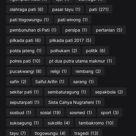
olahraga pati
(6)
pasar tayu
(1)
pati
(271)
pati tlogowungu
(1)
pati winong
(1)
pembunuhan di Pati
(1)
persipa
(1)
pertanian
(5)
pilkada pati
(6)
pilkada pati 2017
(5)
polda jateng
(1)
polhukam
(2)
politik
(6)
polres pati
(10)
pt dua putra utama makmur
(1)
pucakwangi
(8)
religi
(1)
rembang
(2)
safin
(2)
Saiful Arifin
(1)
sarang
(1)
sekitar pati
(1)
sembaturagung
(1)
sepakbola
(2)
seputarpati
(1)
Sista Cahya Nugraheni
(1)
sosbud
(1)
sosial
(19)
sosmed
(1)
sport
(3)
sukoagung
(1)
sukolilo
(4)
tambakromo
(10)
tayu
(7)
tlogowungu
(4)
tragedi
(13)