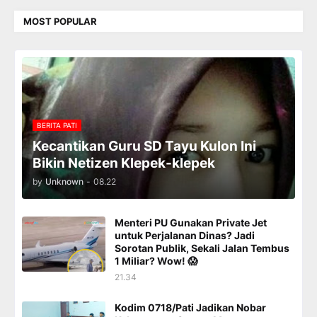
MOST POPULAR
BERITA PATI
Kecantikan Guru SD Tayu Kulon Ini
Bikin Netizen Klepek-klepek
by
Unknown
-
08.22
Menteri PU Gunakan Private Jet
untuk Perjalanan Dinas? Jadi
Sorotan Publik, Sekali Jalan Tembus
1 Miliar? Wow! 😱
21.34
Kodim 0718/Pati Jadikan Nobar