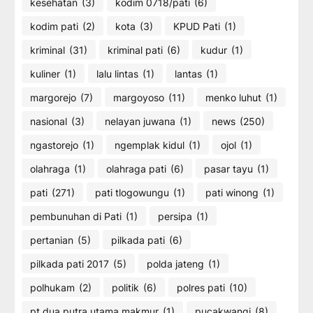
kesehatan
(3)
kodim 0718/pati
(6)
kodim pati
(2)
kota
(3)
KPUD Pati
(1)
kriminal
(31)
kriminal pati
(6)
kudur
(1)
kuliner
(1)
lalu lintas
(1)
lantas
(1)
margorejo
(7)
margoyoso
(11)
menko luhut
(1)
nasional
(3)
nelayan juwana
(1)
news
(250)
ngastorejo
(1)
ngemplak kidul
(1)
ojol
(1)
olahraga
(1)
olahraga pati
(6)
pasar tayu
(1)
pati
(271)
pati tlogowungu
(1)
pati winong
(1)
pembunuhan di Pati
(1)
persipa
(1)
pertanian
(5)
pilkada pati
(6)
pilkada pati 2017
(5)
polda jateng
(1)
polhukam
(2)
politik
(6)
polres pati
(10)
pt dua putra utama makmur
(1)
pucakwangi
(8)