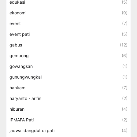
edukasi
(5)
ekonomi
(9)
event
(7)
event pati
(5)
gabus
(12)
gembong
(6)
gowangsan
(1)
gunungwungkal
(1)
hankam
(7)
haryanto - arifin
(2)
hiburan
(4)
IPMAFA Pati
(2)
jadwal dangdut di pati
(4)