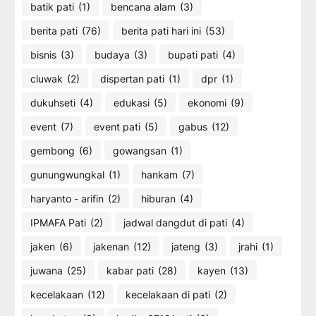
batik pati
(1)
bencana alam
(3)
berita pati
(76)
berita pati hari ini
(53)
bisnis
(3)
budaya
(3)
bupati pati
(4)
cluwak
(2)
dispertan pati
(1)
dpr
(1)
dukuhseti
(4)
edukasi
(5)
ekonomi
(9)
event
(7)
event pati
(5)
gabus
(12)
gembong
(6)
gowangsan
(1)
gunungwungkal
(1)
hankam
(7)
haryanto - arifin
(2)
hiburan
(4)
IPMAFA Pati
(2)
jadwal dangdut di pati
(4)
jaken
(6)
jakenan
(12)
jateng
(3)
jrahi
(1)
juwana
(25)
kabar pati
(28)
kayen
(13)
kecelakaan
(12)
kecelakaan di pati
(2)