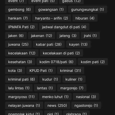
event
(7)
event pati
(5)
gabus
(12)
gembong
(6)
gowangsan
(1)
gunungwungkal
(1)
hankam
(7)
haryanto - arifin
(2)
hiburan
(4)
IPMAFA Pati
(2)
jadwal dangdut di pati
(4)
jaken
(6)
jakenan
(12)
jateng
(3)
jrahi
(1)
juwana
(25)
kabar pati
(28)
kayen
(13)
kecelakaan
(12)
kecelakaan di pati
(2)
kesehatan
(3)
kodim 0718/pati
(6)
kodim pati
(2)
kota
(3)
KPUD Pati
(1)
kriminal
(31)
kriminal pati
(6)
kudur
(1)
kuliner
(1)
lalu lintas
(1)
lantas
(1)
margorejo
(7)
margoyoso
(11)
menko luhut
(1)
nasional
(3)
nelayan juwana
(1)
news
(250)
ngastorejo
(1)
ngemplak kidul
(1)
ojol
(1)
olahraga
(1)