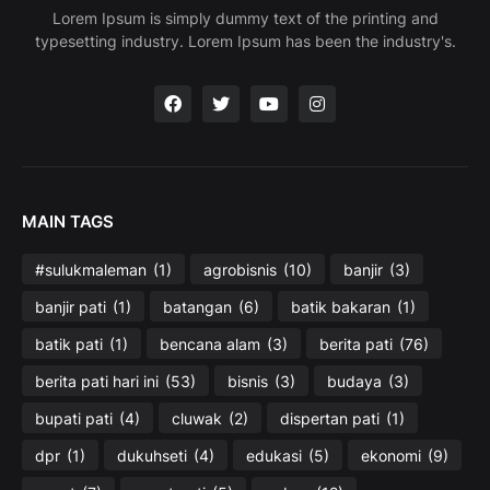
Lorem Ipsum is simply dummy text of the printing and
typesetting industry. Lorem Ipsum has been the industry's.
MAIN TAGS
#sulukmaleman
(1)
agrobisnis
(10)
banjir
(3)
banjir pati
(1)
batangan
(6)
batik bakaran
(1)
batik pati
(1)
bencana alam
(3)
berita pati
(76)
berita pati hari ini
(53)
bisnis
(3)
budaya
(3)
bupati pati
(4)
cluwak
(2)
dispertan pati
(1)
dpr
(1)
dukuhseti
(4)
edukasi
(5)
ekonomi
(9)