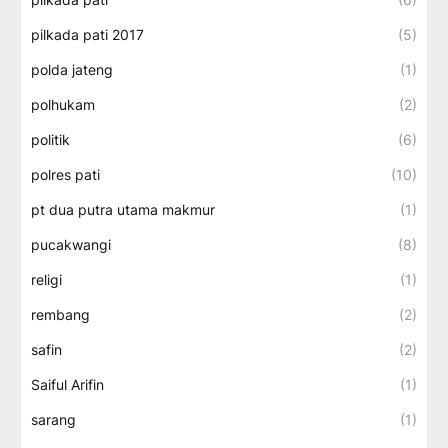
pilkada pati 2017
(5)
polda jateng
(1)
polhukam
(2)
politik
(6)
polres pati
(10)
pt dua putra utama makmur
(1)
pucakwangi
(8)
religi
(1)
rembang
(2)
safin
(2)
Saiful Arifin
(1)
sarang
(1)