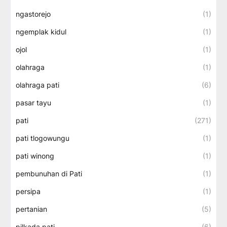
ngastorejo
(1)
ngemplak kidul
(1)
ojol
(1)
olahraga
(1)
olahraga pati
(6)
pasar tayu
(1)
pati
(271)
pati tlogowungu
(1)
pati winong
(1)
pembunuhan di Pati
(1)
persipa
(1)
pertanian
(5)
pilkada pati
(6)