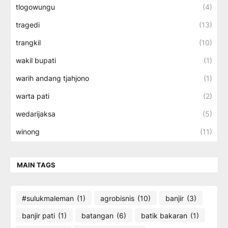
tlogowungu
(4)
tragedi
(13)
trangkil
(10)
wakil bupati
(1)
warih andang tjahjono
(1)
warta pati
(2)
wedarijaksa
(5)
winong
(11)
MAIN TAGS
#sulukmaleman
(1)
agrobisnis
(10)
banjir
(3)
banjir pati
(1)
batangan
(6)
batik bakaran
(1)