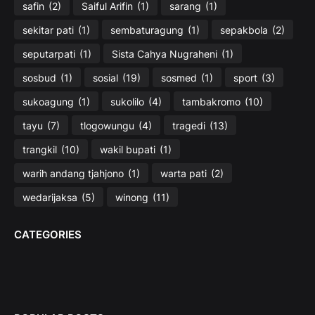
safin
(2)
Saiful Arifin
(1)
sarang
(1)
sekitar pati
(1)
sembaturagung
(1)
sepakbola
(2)
seputarpati
(1)
Sista Cahya Nugraheni
(1)
sosbud
(1)
sosial
(19)
sosmed
(1)
sport
(3)
sukoagung
(1)
sukolilo
(4)
tambakromo
(10)
tayu
(7)
tlogowungu
(4)
tragedi
(13)
trangkil
(10)
wakil bupati
(1)
warih andang tjahjono
(1)
warta pati
(2)
wedarijaksa
(5)
winong
(11)
CATEGORIES