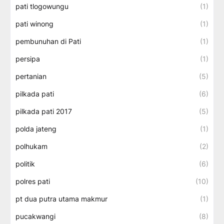
pati tlogowungu
(1)
pati winong
(1)
pembunuhan di Pati
(1)
persipa
(1)
pertanian
(5)
pilkada pati
(6)
pilkada pati 2017
(5)
polda jateng
(1)
polhukam
(2)
politik
(6)
polres pati
(10)
pt dua putra utama makmur
(1)
pucakwangi
(8)