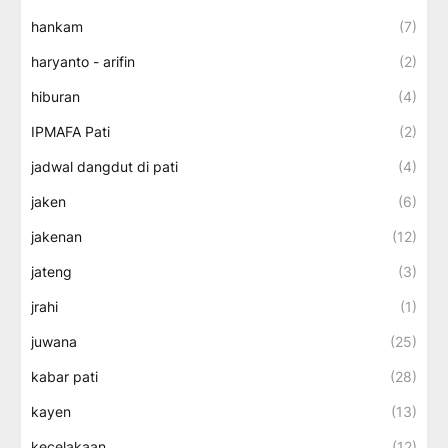
hankam
(7)
haryanto - arifin
(2)
hiburan
(4)
IPMAFA Pati
(2)
jadwal dangdut di pati
(4)
jaken
(6)
jakenan
(12)
jateng
(3)
jrahi
(1)
juwana
(25)
kabar pati
(28)
kayen
(13)
kecelakaan
(12)