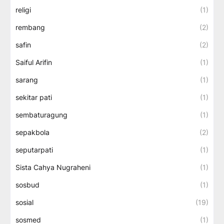
religi
(1)
rembang
(2)
safin
(2)
Saiful Arifin
(1)
sarang
(1)
sekitar pati
(1)
sembaturagung
(1)
sepakbola
(2)
seputarpati
(1)
Sista Cahya Nugraheni
(1)
sosbud
(1)
sosial
(19)
sosmed
(1)