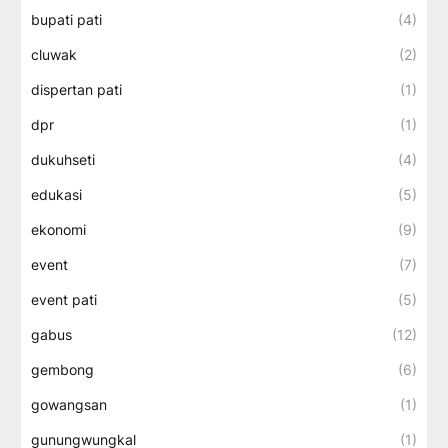
bupati pati
(4)
cluwak
(2)
dispertan pati
(1)
dpr
(1)
dukuhseti
(4)
edukasi
(5)
ekonomi
(9)
event
(7)
event pati
(5)
gabus
(12)
gembong
(6)
gowangsan
(1)
gunungwungkal
(1)