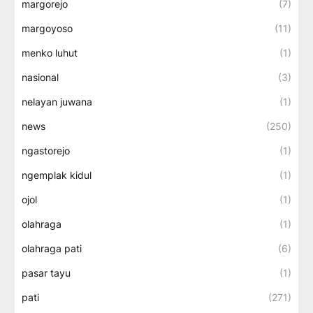
margorejo
(7)
margoyoso
(11)
menko luhut
(1)
nasional
(3)
nelayan juwana
(1)
news
(250)
ngastorejo
(1)
ngemplak kidul
(1)
ojol
(1)
olahraga
(1)
olahraga pati
(6)
pasar tayu
(1)
pati
(271)