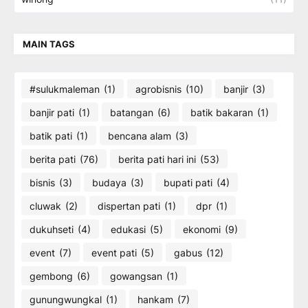
MAIN TAGS
#sulukmaleman
(1)
agrobisnis
(10)
banjir
(3)
banjir pati
(1)
batangan
(6)
batik bakaran
(1)
batik pati
(1)
bencana alam
(3)
berita pati
(76)
berita pati hari ini
(53)
bisnis
(3)
budaya
(3)
bupati pati
(4)
cluwak
(2)
dispertan pati
(1)
dpr
(1)
dukuhseti
(4)
edukasi
(5)
ekonomi
(9)
event
(7)
event pati
(5)
gabus
(12)
gembong
(6)
gowangsan
(1)
gunungwungkal
(1)
hankam
(7)