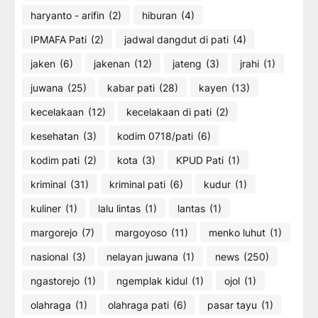
haryanto - arifin
(2)
hiburan
(4)
IPMAFA Pati
(2)
jadwal dangdut di pati
(4)
jaken
(6)
jakenan
(12)
jateng
(3)
jrahi
(1)
juwana
(25)
kabar pati
(28)
kayen
(13)
kecelakaan
(12)
kecelakaan di pati
(2)
kesehatan
(3)
kodim 0718/pati
(6)
kodim pati
(2)
kota
(3)
KPUD Pati
(1)
kriminal
(31)
kriminal pati
(6)
kudur
(1)
kuliner
(1)
lalu lintas
(1)
lantas
(1)
margorejo
(7)
margoyoso
(11)
menko luhut
(1)
nasional
(3)
nelayan juwana
(1)
news
(250)
ngastorejo
(1)
ngemplak kidul
(1)
ojol
(1)
olahraga
(1)
olahraga pati
(6)
pasar tayu
(1)