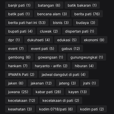
banjir pati
(1)
batangan
(6)
batik bakaran
(1)
batik pati
(1)
bencana alam
(3)
berita pati
(76)
berita pati hari ini
(53)
bisnis
(3)
budaya
(3)
bupati pati
(4)
cluwak
(2)
dispertan pati
(1)
dpr
(1)
dukuhseti
(4)
edukasi
(5)
ekonomi
(9)
event
(7)
event pati
(5)
gabus
(12)
gembong
(6)
gowangsan
(1)
gunungwungkal
(1)
hankam
(7)
haryanto - arifin
(2)
hiburan
(4)
IPMAFA Pati
(2)
jadwal dangdut di pati
(4)
jaken
(6)
jakenan
(12)
jateng
(3)
jrahi
(1)
juwana
(25)
kabar pati
(28)
kayen
(13)
kecelakaan
(12)
kecelakaan di pati
(2)
kesehatan
(3)
kodim 0718/pati
(6)
kodim pati
(2)