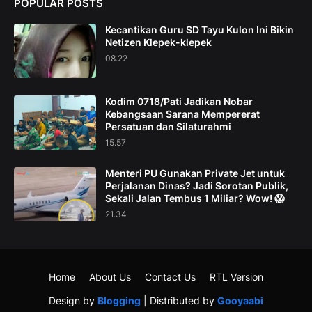
POPULAR POSTS
Kecantikan Guru SD Tayu Kulon Ini Bikin
Netizen Klepek-klepek
08.22
Kodim 0718/Pati Jadikan Nobar
Kebangsaan Sarana Mempererat
Persatuan dan Silaturahmi
15.57
Menteri PU Gunakan Private Jet untuk
Perjalanan Dinas? Jadi Sorotan Publik,
Sekali Jalan Tembus 1 Miliar? Wow! 😱
21.34
Home
About Us
Contact Us
RTL Version
Design by
Blogging
| Distributed by
Gooyaabi