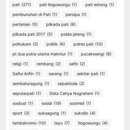
pati
(271)
pati tlogowungu
(1)
pati winong
(1)
pembunuhan di Pati
(1)
persipa
(1)
pertanian
(5)
pilkada pati
(6)
pilkada pati 2017
(5)
polda jateng
(1)
polhukam
(2)
politik
(6)
polres pati
(10)
pt dua putra utama makmur
(1)
pucakwangi
(8)
religi
(1)
rembang
(2)
safin
(2)
Saiful Arifin
(1)
sarang
(1)
sekitar pati
(1)
sembaturagung
(1)
sepakbola
(2)
seputarpati
(1)
Sista Cahya Nugraheni
(1)
sosbud
(1)
sosial
(19)
sosmed
(1)
sport
(3)
sukoagung
(1)
sukolilo
(4)
tambakromo
(10)
tayu
(7)
tlogowungu
(4)