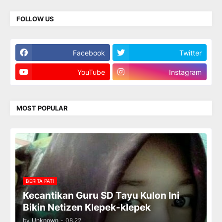
FOLLOW US
Facebook
Twitter
YouTube
Instagram
MOST POPULAR
BERITA PATI
Kecantikan Guru SD Tayu Kulon Ini
Bikin Netizen Klepek-klepek
by
Unknown
-
08.22