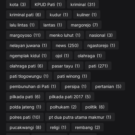
kota
(3)
KPUD Pati
(1)
kriminal
(31)
kriminal pati
(6)
kudur
(1)
kuliner
(1)
lalu lintas
(1)
lantas
(1)
margorejo
(7)
margoyoso
(11)
menko luhut
(1)
nasional
(3)
nelayan juwana
(1)
news
(250)
ngastorejo
(1)
ngemplak kidul
(1)
ojol
(1)
olahraga
(1)
olahraga pati
(6)
pasar tayu
(1)
pati
(271)
pati tlogowungu
(1)
pati winong
(1)
pembunuhan di Pati
(1)
persipa
(1)
pertanian
(5)
pilkada pati
(6)
pilkada pati 2017
(5)
polda jateng
(1)
polhukam
(2)
politik
(6)
polres pati
(10)
pt dua putra utama makmur
(1)
pucakwangi
(8)
religi
(1)
rembang
(2)