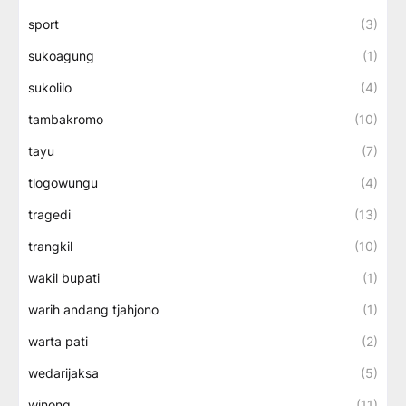
sport
(3)
sukoagung
(1)
sukolilo
(4)
tambakromo
(10)
tayu
(7)
tlogowungu
(4)
tragedi
(13)
trangkil
(10)
wakil bupati
(1)
warih andang tjahjono
(1)
warta pati
(2)
wedarijaksa
(5)
winong
(11)