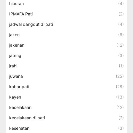
hiburan
(4)
IPMAFA Pati
(2)
jadwal dangdut di pati
(4)
jaken
(6)
jakenan
(12)
jateng
(3)
jrahi
(1)
juwana
(25)
kabar pati
(28)
kayen
(13)
kecelakaan
(12)
kecelakaan di pati
(2)
kesehatan
(3)