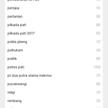
persipa
(1)
pertanian
(5)
pilkada pati
(6)
pilkada pati 2017
(5)
polda jateng
(1)
polhukam
(2)
politik
(6)
polres pati
(10)
pt dua putra utama makmur
(1)
pucakwangi
(8)
religi
(1)
rembang
(2)