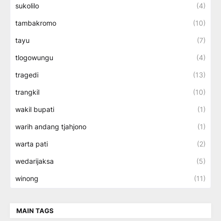
sukolilo
(4)
tambakromo
(10)
tayu
(7)
tlogowungu
(4)
tragedi
(13)
trangkil
(10)
wakil bupati
(1)
warih andang tjahjono
(1)
warta pati
(2)
wedarijaksa
(5)
winong
(11)
MAIN TAGS