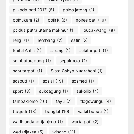
pilkada pati 2017
(5)
polda jateng
(1)
polhukam
(2)
politik
(6)
polres pati
(10)
pt dua putra utama makmur
(1)
pucakwangi
(8)
religi
(1)
rembang
(2)
safin
(2)
Saiful Arifin
(1)
sarang
(1)
sekitar pati
(1)
sembaturagung
(1)
sepakbola
(2)
seputarpati
(1)
Sista Cahya Nugraheni
(1)
sosbud
(1)
sosial
(19)
sosmed
(1)
sport
(3)
sukoagung
(1)
sukolilo
(4)
tambakromo
(10)
tayu
(7)
tlogowungu
(4)
tragedi
(13)
trangkil
(10)
wakil bupati
(1)
warih andang tjahjono
(1)
warta pati
(2)
wedarijaksa
(5)
winong
(11)