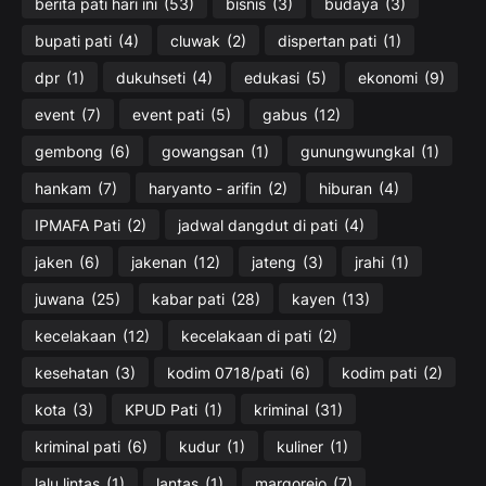
berita pati hari ini
(53)
bisnis
(3)
budaya
(3)
bupati pati
(4)
cluwak
(2)
dispertan pati
(1)
dpr
(1)
dukuhseti
(4)
edukasi
(5)
ekonomi
(9)
event
(7)
event pati
(5)
gabus
(12)
gembong
(6)
gowangsan
(1)
gunungwungkal
(1)
hankam
(7)
haryanto - arifin
(2)
hiburan
(4)
IPMAFA Pati
(2)
jadwal dangdut di pati
(4)
jaken
(6)
jakenan
(12)
jateng
(3)
jrahi
(1)
juwana
(25)
kabar pati
(28)
kayen
(13)
kecelakaan
(12)
kecelakaan di pati
(2)
kesehatan
(3)
kodim 0718/pati
(6)
kodim pati
(2)
kota
(3)
KPUD Pati
(1)
kriminal
(31)
kriminal pati
(6)
kudur
(1)
kuliner
(1)
lalu lintas
(1)
lantas
(1)
margorejo
(7)