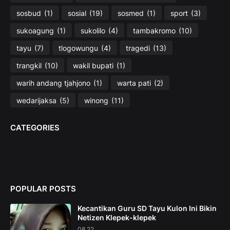
sosbud
(1)
sosial
(19)
sosmed
(1)
sport
(3)
sukoagung
(1)
sukolilo
(4)
tambakromo
(10)
tayu
(7)
tlogowungu
(4)
tragedi
(13)
trangkil
(10)
wakil bupati
(1)
warih andang tjahjono
(1)
warta pati
(2)
wedarijaksa
(5)
winong
(11)
CATEGORIES
POPULAR POSTS
Kecantikan Guru SD Tayu Kulon Ini Bikin
Netizen Klepek-klepek
08.22