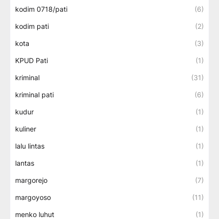
kodim 0718/pati
(6)
kodim pati
(2)
kota
(3)
KPUD Pati
(1)
kriminal
(31)
kriminal pati
(6)
kudur
(1)
kuliner
(1)
lalu lintas
(1)
lantas
(1)
margorejo
(7)
margoyoso
(11)
menko luhut
(1)