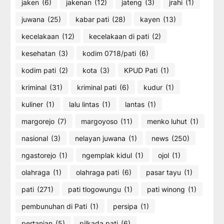
jaken
(6)
jakenan
(12)
jateng
(3)
jrahi
(1)
juwana
(25)
kabar pati
(28)
kayen
(13)
kecelakaan
(12)
kecelakaan di pati
(2)
kesehatan
(3)
kodim 0718/pati
(6)
kodim pati
(2)
kota
(3)
KPUD Pati
(1)
kriminal
(31)
kriminal pati
(6)
kudur
(1)
kuliner
(1)
lalu lintas
(1)
lantas
(1)
margorejo
(7)
margoyoso
(11)
menko luhut
(1)
nasional
(3)
nelayan juwana
(1)
news
(250)
ngastorejo
(1)
ngemplak kidul
(1)
ojol
(1)
olahraga
(1)
olahraga pati
(6)
pasar tayu
(1)
pati
(271)
pati tlogowungu
(1)
pati winong
(1)
pembunuhan di Pati
(1)
persipa
(1)
pertanian
(5)
pilkada pati
(6)