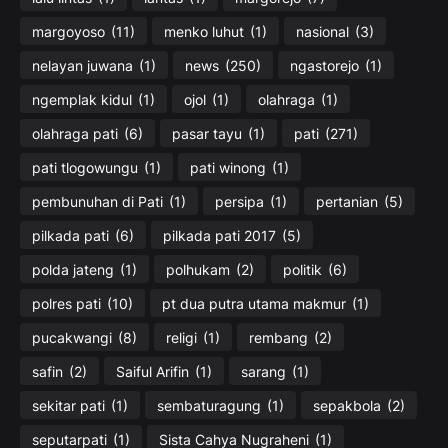
margoyoso
(11)
menko luhut
(1)
nasional
(3)
nelayan juwana
(1)
news
(250)
ngastorejo
(1)
ngemplak kidul
(1)
ojol
(1)
olahraga
(1)
olahraga pati
(6)
pasar tayu
(1)
pati
(271)
pati tlogowungu
(1)
pati winong
(1)
pembunuhan di Pati
(1)
persipa
(1)
pertanian
(5)
pilkada pati
(6)
pilkada pati 2017
(5)
polda jateng
(1)
polhukam
(2)
politik
(6)
polres pati
(10)
pt dua putra utama makmur
(1)
pucakwangi
(8)
religi
(1)
rembang
(2)
safin
(2)
Saiful Arifin
(1)
sarang
(1)
sekitar pati
(1)
sembaturagung
(1)
sepakbola
(2)
seputarpati
(1)
Sista Cahya Nugraheni
(1)