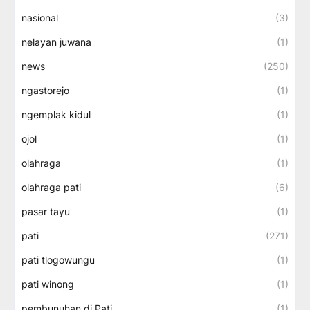
nasional
(3)
nelayan juwana
(1)
news
(250)
ngastorejo
(1)
ngemplak kidul
(1)
ojol
(1)
olahraga
(1)
olahraga pati
(6)
pasar tayu
(1)
pati
(271)
pati tlogowungu
(1)
pati winong
(1)
pembunuhan di Pati
(1)