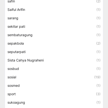
safin
(2)
Saiful Arifin
(1)
sarang
(1)
sekitar pati
(1)
sembaturagung
(1)
sepakbola
(2)
seputarpati
(1)
Sista Cahya Nugraheni
(1)
sosbud
(1)
sosial
(19)
sosmed
(1)
sport
(3)
sukoagung
(1)