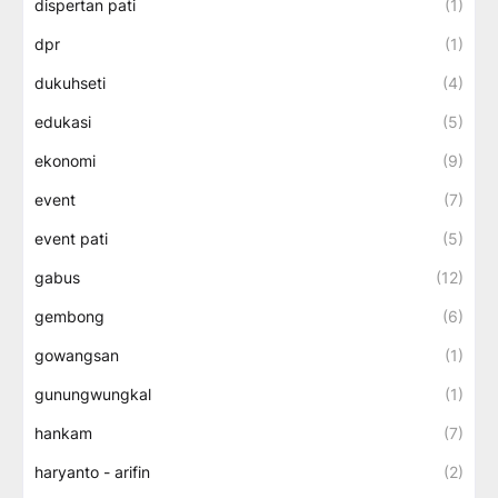
dispertan pati
(1)
dpr
(1)
dukuhseti
(4)
edukasi
(5)
ekonomi
(9)
event
(7)
event pati
(5)
gabus
(12)
gembong
(6)
gowangsan
(1)
gunungwungkal
(1)
hankam
(7)
haryanto - arifin
(2)