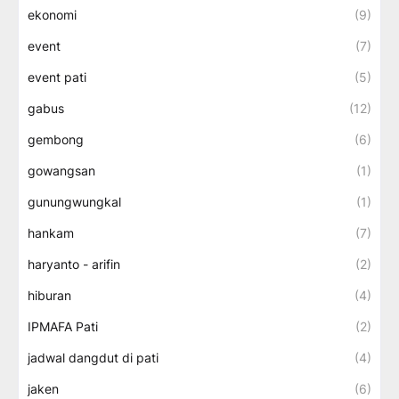
ekonomi
(9)
event
(7)
event pati
(5)
gabus
(12)
gembong
(6)
gowangsan
(1)
gunungwungkal
(1)
hankam
(7)
haryanto - arifin
(2)
hiburan
(4)
IPMAFA Pati
(2)
jadwal dangdut di pati
(4)
jaken
(6)