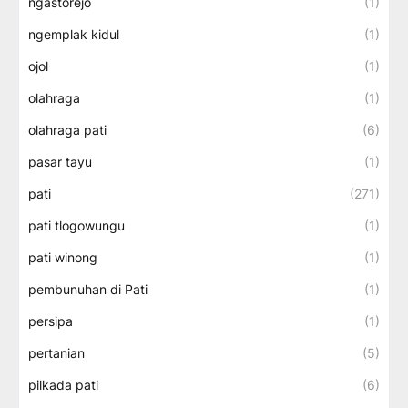
ngastorejo
(1)
ngemplak kidul
(1)
ojol
(1)
olahraga
(1)
olahraga pati
(6)
pasar tayu
(1)
pati
(271)
pati tlogowungu
(1)
pati winong
(1)
pembunuhan di Pati
(1)
persipa
(1)
pertanian
(5)
pilkada pati
(6)