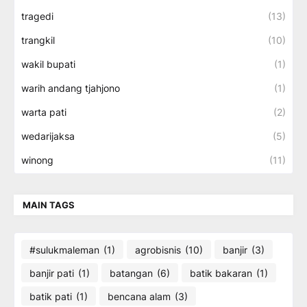
tragedi
(13)
trangkil
(10)
wakil bupati
(1)
warih andang tjahjono
(1)
warta pati
(2)
wedarijaksa
(5)
winong
(11)
MAIN TAGS
#sulukmaleman
(1)
agrobisnis
(10)
banjir
(3)
banjir pati
(1)
batangan
(6)
batik bakaran
(1)
batik pati
(1)
bencana alam
(3)