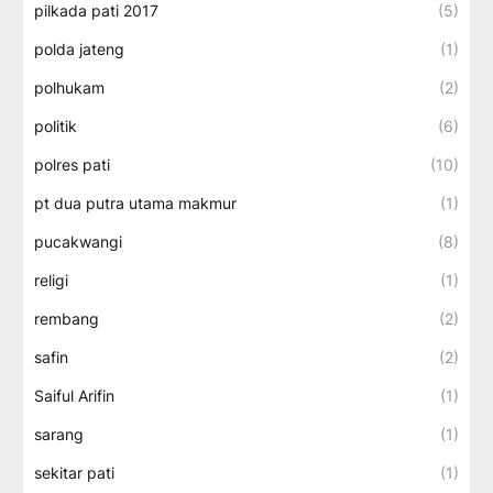
pilkada pati 2017
(5)
polda jateng
(1)
polhukam
(2)
politik
(6)
polres pati
(10)
pt dua putra utama makmur
(1)
pucakwangi
(8)
religi
(1)
rembang
(2)
safin
(2)
Saiful Arifin
(1)
sarang
(1)
sekitar pati
(1)