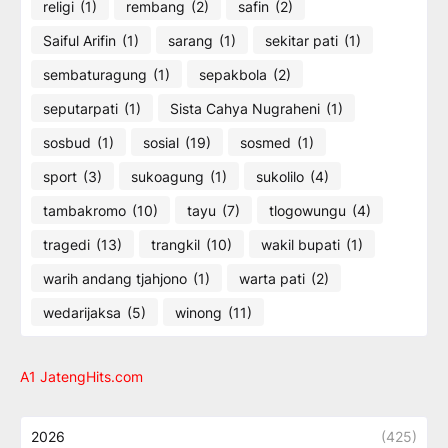
religi
(1)
rembang
(2)
safin
(2)
Saiful Arifin
(1)
sarang
(1)
sekitar pati
(1)
sembaturagung
(1)
sepakbola
(2)
seputarpati
(1)
Sista Cahya Nugraheni
(1)
sosbud
(1)
sosial
(19)
sosmed
(1)
sport
(3)
sukoagung
(1)
sukolilo
(4)
tambakromo
(10)
tayu
(7)
tlogowungu
(4)
tragedi
(13)
trangkil
(10)
wakil bupati
(1)
warih andang tjahjono
(1)
warta pati
(2)
wedarijaksa
(5)
winong
(11)
A1 JatengHits.com
2026
(425)