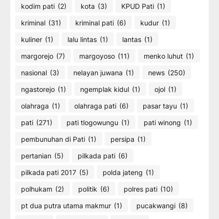
kodim pati
(2)
kota
(3)
KPUD Pati
(1)
kriminal
(31)
kriminal pati
(6)
kudur
(1)
kuliner
(1)
lalu lintas
(1)
lantas
(1)
margorejo
(7)
margoyoso
(11)
menko luhut
(1)
nasional
(3)
nelayan juwana
(1)
news
(250)
ngastorejo
(1)
ngemplak kidul
(1)
ojol
(1)
olahraga
(1)
olahraga pati
(6)
pasar tayu
(1)
pati
(271)
pati tlogowungu
(1)
pati winong
(1)
pembunuhan di Pati
(1)
persipa
(1)
pertanian
(5)
pilkada pati
(6)
pilkada pati 2017
(5)
polda jateng
(1)
polhukam
(2)
politik
(6)
polres pati
(10)
pt dua putra utama makmur
(1)
pucakwangi
(8)