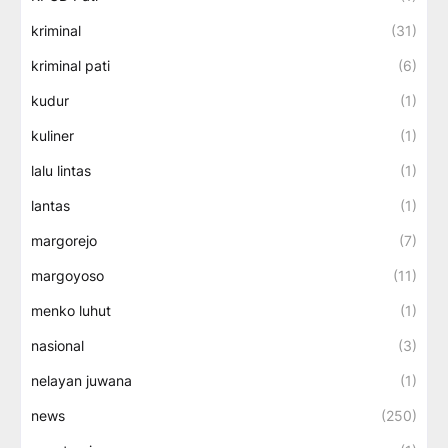
kriminal
(31)
kriminal pati
(6)
kudur
(1)
kuliner
(1)
lalu lintas
(1)
lantas
(1)
margorejo
(7)
margoyoso
(11)
menko luhut
(1)
nasional
(3)
nelayan juwana
(1)
news
(250)