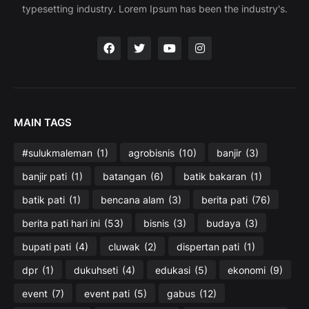
typesetting industry. Lorem Ipsum has been the industry's.
MAIN TAGS
#sulukmaleman
(1)
agrobisnis
(10)
banjir
(3)
banjir pati
(1)
batangan
(6)
batik bakaran
(1)
batik pati
(1)
bencana alam
(3)
berita pati
(76)
berita pati hari ini
(53)
bisnis
(3)
budaya
(3)
bupati pati
(4)
cluwak
(2)
dispertan pati
(1)
dpr
(1)
dukuhseti
(4)
edukasi
(5)
ekonomi
(9)
event
(7)
event pati
(5)
gabus
(12)