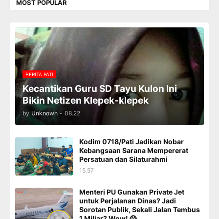
MOST POPULAR
BERITA PATI
Kecantikan Guru SD Tayu Kulon Ini
Bikin Netizen Klepek-klepek
by
Unknown
-
08.22
Kodim 0718/Pati Jadikan Nobar
Kebangsaan Sarana Mempererat
Persatuan dan Silaturahmi
15.57
Menteri PU Gunakan Private Jet
untuk Perjalanan Dinas? Jadi
Sorotan Publik, Sekali Jalan Tembus
1 Miliar? Wow! 😱