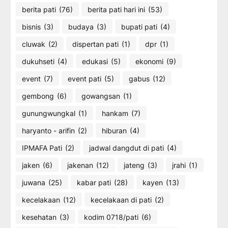
berita pati
(76)
berita pati hari ini
(53)
bisnis
(3)
budaya
(3)
bupati pati
(4)
cluwak
(2)
dispertan pati
(1)
dpr
(1)
dukuhseti
(4)
edukasi
(5)
ekonomi
(9)
event
(7)
event pati
(5)
gabus
(12)
gembong
(6)
gowangsan
(1)
gunungwungkal
(1)
hankam
(7)
haryanto - arifin
(2)
hiburan
(4)
IPMAFA Pati
(2)
jadwal dangdut di pati
(4)
jaken
(6)
jakenan
(12)
jateng
(3)
jrahi
(1)
juwana
(25)
kabar pati
(28)
kayen
(13)
kecelakaan
(12)
kecelakaan di pati
(2)
kesehatan
(3)
kodim 0718/pati
(6)