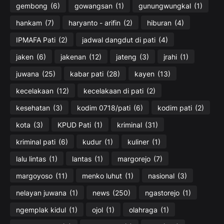
gembong
(6)
gowangsan
(1)
gunungwungkal
(1)
hankam
(7)
haryanto - arifin
(2)
hiburan
(4)
IPMAFA Pati
(2)
jadwal dangdut di pati
(4)
jaken
(6)
jakenan
(12)
jateng
(3)
jrahi
(1)
juwana
(25)
kabar pati
(28)
kayen
(13)
kecelakaan
(12)
kecelakaan di pati
(2)
kesehatan
(3)
kodim 0718/pati
(6)
kodim pati
(2)
kota
(3)
KPUD Pati
(1)
kriminal
(31)
kriminal pati
(6)
kudur
(1)
kuliner
(1)
lalu lintas
(1)
lantas
(1)
margorejo
(7)
margoyoso
(11)
menko luhut
(1)
nasional
(3)
nelayan juwana
(1)
news
(250)
ngastorejo
(1)
ngemplak kidul
(1)
ojol
(1)
olahraga
(1)