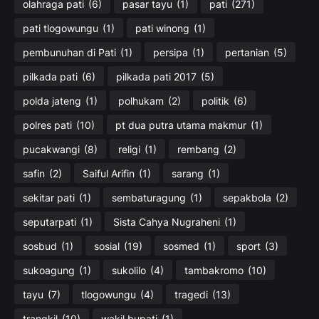
olahraga pati
(6)
pasar tayu
(1)
pati
(271)
pati tlogowungu
(1)
pati winong
(1)
pembunuhan di Pati
(1)
persipa
(1)
pertanian
(5)
pilkada pati
(6)
pilkada pati 2017
(5)
polda jateng
(1)
polhukam
(2)
politik
(6)
polres pati
(10)
pt dua putra utama makmur
(1)
pucakwangi
(8)
religi
(1)
rembang
(2)
safin
(2)
Saiful Arifin
(1)
sarang
(1)
sekitar pati
(1)
sembaturagung
(1)
sepakbola
(2)
seputarpati
(1)
Sista Cahya Nugraheni
(1)
sosbud
(1)
sosial
(19)
sosmed
(1)
sport
(3)
sukoagung
(1)
sukolilo
(4)
tambakromo
(10)
tayu
(7)
tlogowungu
(4)
tragedi
(13)
trangkil
(10)
wakil bupati
(1)