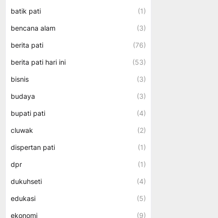
batik pati
(1)
bencana alam
(3)
berita pati
(76)
berita pati hari ini
(53)
bisnis
(3)
budaya
(3)
bupati pati
(4)
cluwak
(2)
dispertan pati
(1)
dpr
(1)
dukuhseti
(4)
edukasi
(5)
ekonomi
(9)