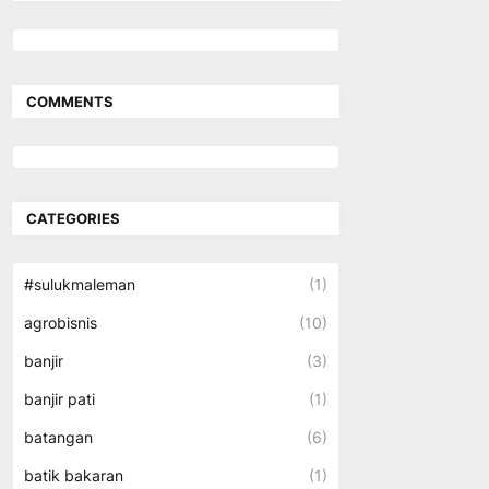
COMMENTS
CATEGORIES
#sulukmaleman
(1)
agrobisnis
(10)
banjir
(3)
banjir pati
(1)
batangan
(6)
batik bakaran
(1)