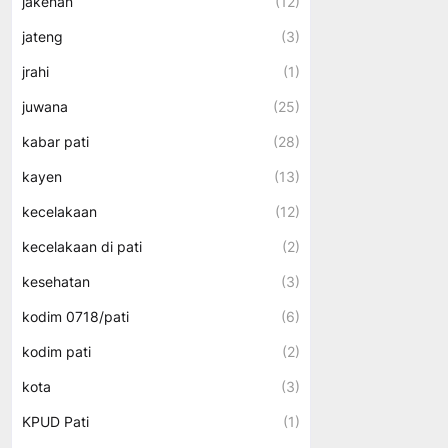
jakenan
(12)
jateng
(3)
jrahi
(1)
juwana
(25)
kabar pati
(28)
kayen
(13)
kecelakaan
(12)
kecelakaan di pati
(2)
kesehatan
(3)
kodim 0718/pati
(6)
kodim pati
(2)
kota
(3)
KPUD Pati
(1)