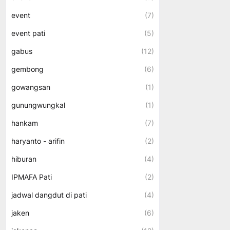
event
(7)
event pati
(5)
gabus
(12)
gembong
(6)
gowangsan
(1)
gunungwungkal
(1)
hankam
(7)
haryanto - arifin
(2)
hiburan
(4)
IPMAFA Pati
(2)
jadwal dangdut di pati
(4)
jaken
(6)