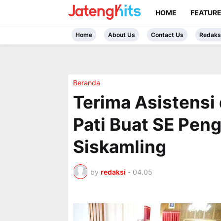
HOME
FEATUR
Home
About Us
Contact Us
Redaks
Beranda
Terima Asistensi
Pati Buat SE Pen
Siskamling
by
redaksi
-
04.05