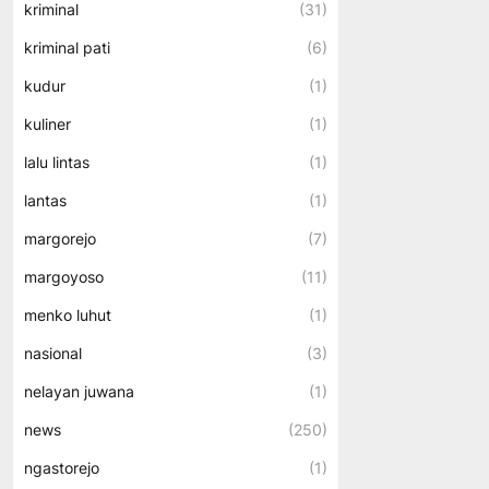
kriminal
(31)
kriminal pati
(6)
kudur
(1)
kuliner
(1)
lalu lintas
(1)
lantas
(1)
margorejo
(7)
margoyoso
(11)
menko luhut
(1)
nasional
(3)
nelayan juwana
(1)
news
(250)
ngastorejo
(1)