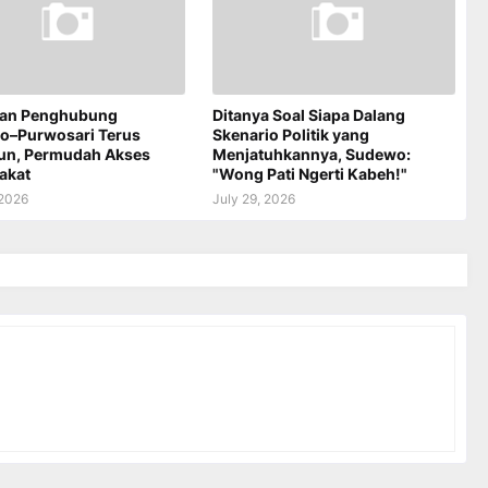
an Penghubung
Ditanya Soal Siapa Dalang
jo–Purwosari Terus
Skenario Politik yang
un, Permudah Akses
Menjatuhkannya, Sudewo:
akat
"Wong Pati Ngerti Kabeh!"
 2026
July 29, 2026