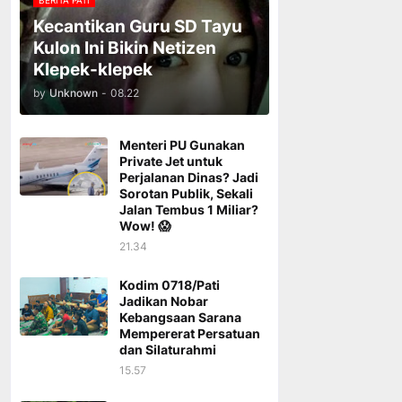
BERITA PATI
Kecantikan Guru SD Tayu
Kulon Ini Bikin Netizen
Klepek-klepek
by
Unknown
-
08.22
Menteri PU Gunakan
Private Jet untuk
Perjalanan Dinas? Jadi
Sorotan Publik, Sekali
Jalan Tembus 1 Miliar?
Wow! 😱
21.34
Kodim 0718/Pati
Jadikan Nobar
Kebangsaan Sarana
Mempererat Persatuan
dan Silaturahmi
15.57