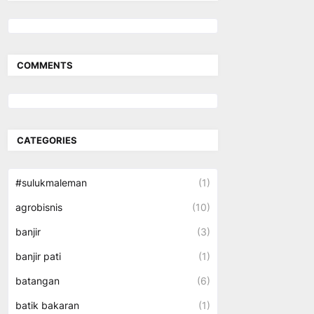
COMMENTS
CATEGORIES
#sulukmaleman
(1)
agrobisnis
(10)
banjir
(3)
banjir pati
(1)
batangan
(6)
batik bakaran
(1)