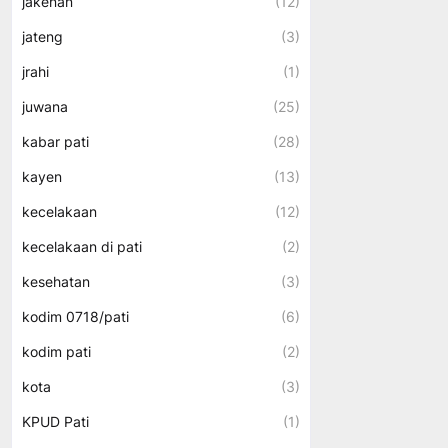
jakenan
(12)
jateng
(3)
jrahi
(1)
juwana
(25)
kabar pati
(28)
kayen
(13)
kecelakaan
(12)
kecelakaan di pati
(2)
kesehatan
(3)
kodim 0718/pati
(6)
kodim pati
(2)
kota
(3)
KPUD Pati
(1)