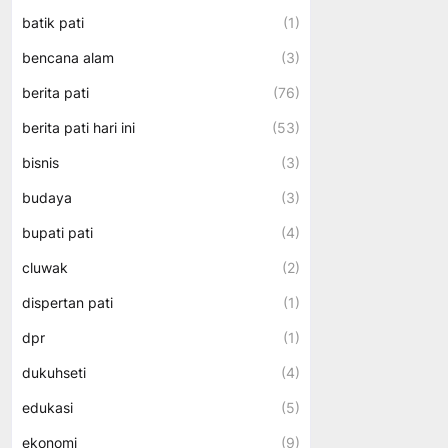
batik pati
(1)
bencana alam
(3)
berita pati
(76)
berita pati hari ini
(53)
bisnis
(3)
budaya
(3)
bupati pati
(4)
cluwak
(2)
dispertan pati
(1)
dpr
(1)
dukuhseti
(4)
edukasi
(5)
ekonomi
(9)