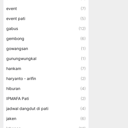
event
(7)
event pati
(5)
gabus
(12)
gembong
(6)
gowangsan
(1)
gunungwungkal
(1)
hankam
(7)
haryanto - arifin
(2)
hiburan
(4)
IPMAFA Pati
(2)
jadwal dangdut di pati
(4)
jaken
(6)