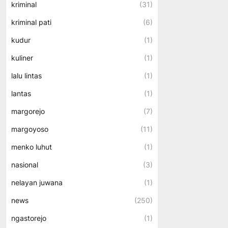
kriminal
(31)
kriminal pati
(6)
kudur
(1)
kuliner
(1)
lalu lintas
(1)
lantas
(1)
margorejo
(7)
margoyoso
(11)
menko luhut
(1)
nasional
(3)
nelayan juwana
(1)
news
(250)
ngastorejo
(1)