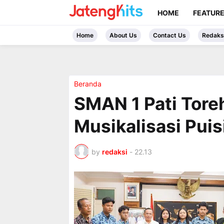
HOME
FEATUR
Home
About Us
Contact Us
Redaks
Beranda
SMAN 1 Pati Toreh
Musikalisasi Puis
by
redaksi
-
22.13