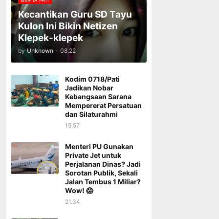
BERITA PATI
Kecantikan Guru SD Tayu
Kulon Ini Bikin Netizen
Klepek-klepek
by
Unknown
-
08.22
Kodim 0718/Pati
Jadikan Nobar
Kebangsaan Sarana
Mempererat Persatuan
dan Silaturahmi
15.57
Menteri PU Gunakan
Private Jet untuk
Perjalanan Dinas? Jadi
Sorotan Publik, Sekali
Jalan Tembus 1 Miliar?
Wow! 😱
21.34