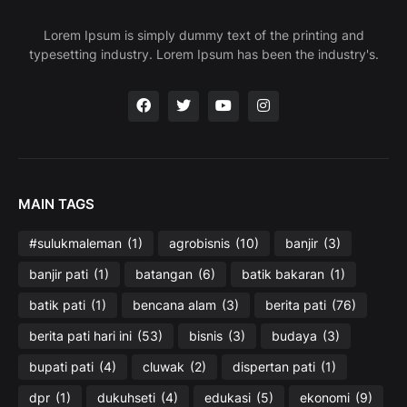
Lorem Ipsum is simply dummy text of the printing and
typesetting industry. Lorem Ipsum has been the industry's.
MAIN TAGS
#sulukmaleman
(1)
agrobisnis
(10)
banjir
(3)
banjir pati
(1)
batangan
(6)
batik bakaran
(1)
batik pati
(1)
bencana alam
(3)
berita pati
(76)
berita pati hari ini
(53)
bisnis
(3)
budaya
(3)
bupati pati
(4)
cluwak
(2)
dispertan pati
(1)
dpr
(1)
dukuhseti
(4)
edukasi
(5)
ekonomi
(9)