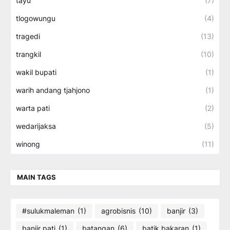
tayu
(7)
tlogowungu
(4)
tragedi
(13)
trangkil
(10)
wakil bupati
(1)
warih andang tjahjono
(1)
warta pati
(2)
wedarijaksa
(5)
winong
(11)
MAIN TAGS
#sulukmaleman
(1)
agrobisnis
(10)
banjir
(3)
banjir pati
(1)
batangan
(6)
batik bakaran
(1)