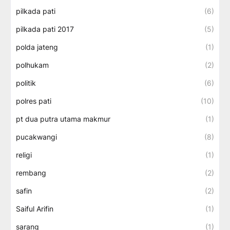
pilkada pati
(6)
pilkada pati 2017
(5)
polda jateng
(1)
polhukam
(2)
politik
(6)
polres pati
(10)
pt dua putra utama makmur
(1)
pucakwangi
(8)
religi
(1)
rembang
(2)
safin
(2)
Saiful Arifin
(1)
sarang
(1)