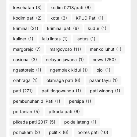
kesehatan
(3)
kodim 0718/pati
(6)
kodim pati
(2)
kota
(3)
KPUD Pati
(1)
kriminal
(31)
kriminal pati
(6)
kudur
(1)
kuliner
(1)
lalu lintas
(1)
lantas
(1)
margorejo
(7)
margoyoso
(11)
menko luhut
(1)
nasional
(3)
nelayan juwana
(1)
news
(250)
ngastorejo
(1)
ngemplak kidul
(1)
ojol
(1)
olahraga
(1)
olahraga pati
(6)
pasar tayu
(1)
pati
(271)
pati tlogowungu
(1)
pati winong
(1)
pembunuhan di Pati
(1)
persipa
(1)
pertanian
(5)
pilkada pati
(6)
pilkada pati 2017
(5)
polda jateng
(1)
polhukam
(2)
politik
(6)
polres pati
(10)