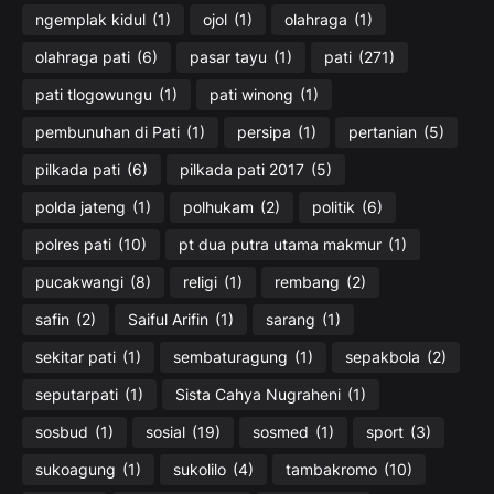
ngemplak kidul
(1)
ojol
(1)
olahraga
(1)
olahraga pati
(6)
pasar tayu
(1)
pati
(271)
pati tlogowungu
(1)
pati winong
(1)
pembunuhan di Pati
(1)
persipa
(1)
pertanian
(5)
pilkada pati
(6)
pilkada pati 2017
(5)
polda jateng
(1)
polhukam
(2)
politik
(6)
polres pati
(10)
pt dua putra utama makmur
(1)
pucakwangi
(8)
religi
(1)
rembang
(2)
safin
(2)
Saiful Arifin
(1)
sarang
(1)
sekitar pati
(1)
sembaturagung
(1)
sepakbola
(2)
seputarpati
(1)
Sista Cahya Nugraheni
(1)
sosbud
(1)
sosial
(19)
sosmed
(1)
sport
(3)
sukoagung
(1)
sukolilo
(4)
tambakromo
(10)