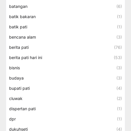
batangan
(6)
batik bakaran
(1)
batik pati
(1)
bencana alam
(3)
berita pati
(76)
berita pati hari ini
(53)
bisnis
(3)
budaya
(3)
bupati pati
(4)
cluwak
(2)
dispertan pati
(1)
dpr
(1)
dukuhseti
(4)