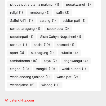
pt dua putra utama makmur
(1)
pucakwangi
(8)
religi
(1)
rembang
(2)
safin
(2)
Saiful Arifin
(1)
sarang
(1)
sekitar pati
(1)
sembaturagung
(1)
sepakbola
(2)
seputarpati
(1)
Sista Cahya Nugraheni
(1)
sosbud
(1)
sosial
(19)
sosmed
(1)
sport
(3)
sukoagung
(1)
sukolilo
(4)
tambakromo
(10)
tayu
(7)
tlogowungu
(4)
tragedi
(13)
trangkil
(10)
wakil bupati
(1)
warih andang tjahjono
(1)
warta pati
(2)
wedarijaksa
(5)
winong
(11)
A1 JatengHits.com