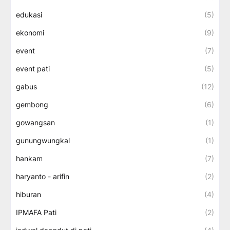
edukasi
(5)
ekonomi
(9)
event
(7)
event pati
(5)
gabus
(12)
gembong
(6)
gowangsan
(1)
gunungwungkal
(1)
hankam
(7)
haryanto - arifin
(2)
hiburan
(4)
IPMAFA Pati
(2)