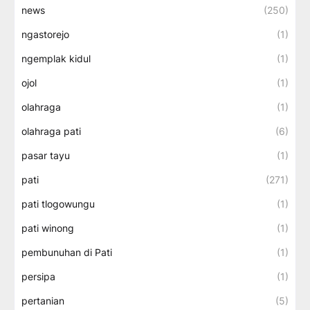
news
(250)
ngastorejo
(1)
ngemplak kidul
(1)
ojol
(1)
olahraga
(1)
olahraga pati
(6)
pasar tayu
(1)
pati
(271)
pati tlogowungu
(1)
pati winong
(1)
pembunuhan di Pati
(1)
persipa
(1)
pertanian
(5)