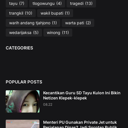
tayu
(7)
tlogowungu
(4)
tragedi
(13)
trangkil
(10)
wakil bupati
(1)
warih andang tjahjono
(1)
warta pati
(2)
wedarijaksa
(5)
winong
(11)
CATEGORIES
POPULAR POSTS
Kecantikan Guru SD Tayu Kulon Ini Bikin
Netizen Klepek-klepek
08.22
Menteri PU Gunakan Private Jet untuk
Perjalanan Dinas? Jadi Sorotan Publik,