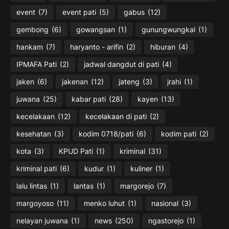
event
(7)
event pati
(5)
gabus
(12)
gembong
(6)
gowangsan
(1)
gunungwungkal
(1)
hankam
(7)
haryanto - arifin
(2)
hiburan
(4)
IPMAFA Pati
(2)
jadwal dangdut di pati
(4)
jaken
(6)
jakenan
(12)
jateng
(3)
jrahi
(1)
juwana
(25)
kabar pati
(28)
kayen
(13)
kecelakaan
(12)
kecelakaan di pati
(2)
kesehatan
(3)
kodim 0718/pati
(6)
kodim pati
(2)
kota
(3)
KPUD Pati
(1)
kriminal
(31)
kriminal pati
(6)
kudur
(1)
kuliner
(1)
lalu lintas
(1)
lantas
(1)
margorejo
(7)
margoyoso
(11)
menko luhut
(1)
nasional
(3)
nelayan juwana
(1)
news
(250)
ngastorejo
(1)