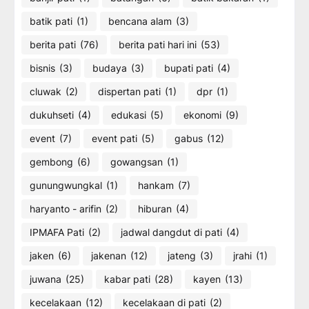
batik pati
(1)
bencana alam
(3)
berita pati
(76)
berita pati hari ini
(53)
bisnis
(3)
budaya
(3)
bupati pati
(4)
cluwak
(2)
dispertan pati
(1)
dpr
(1)
dukuhseti
(4)
edukasi
(5)
ekonomi
(9)
event
(7)
event pati
(5)
gabus
(12)
gembong
(6)
gowangsan
(1)
gunungwungkal
(1)
hankam
(7)
haryanto - arifin
(2)
hiburan
(4)
IPMAFA Pati
(2)
jadwal dangdut di pati
(4)
jaken
(6)
jakenan
(12)
jateng
(3)
jrahi
(1)
juwana
(25)
kabar pati
(28)
kayen
(13)
kecelakaan
(12)
kecelakaan di pati
(2)