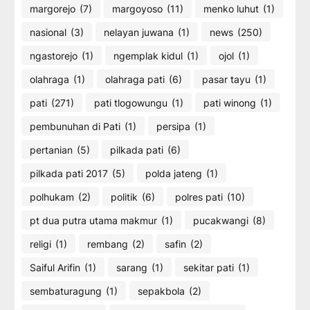
margorejo
(7)
margoyoso
(11)
menko luhut
(1)
nasional
(3)
nelayan juwana
(1)
news
(250)
ngastorejo
(1)
ngemplak kidul
(1)
ojol
(1)
olahraga
(1)
olahraga pati
(6)
pasar tayu
(1)
pati
(271)
pati tlogowungu
(1)
pati winong
(1)
pembunuhan di Pati
(1)
persipa
(1)
pertanian
(5)
pilkada pati
(6)
pilkada pati 2017
(5)
polda jateng
(1)
polhukam
(2)
politik
(6)
polres pati
(10)
pt dua putra utama makmur
(1)
pucakwangi
(8)
religi
(1)
rembang
(2)
safin
(2)
Saiful Arifin
(1)
sarang
(1)
sekitar pati
(1)
sembaturagung
(1)
sepakbola
(2)