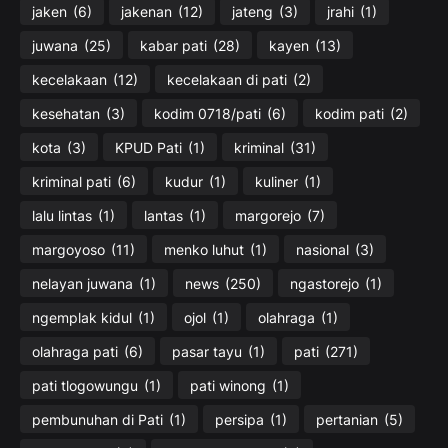
jaken
(6)
jakenan
(12)
jateng
(3)
jrahi
(1)
juwana
(25)
kabar pati
(28)
kayen
(13)
kecelakaan
(12)
kecelakaan di pati
(2)
kesehatan
(3)
kodim 0718/pati
(6)
kodim pati
(2)
kota
(3)
KPUD Pati
(1)
kriminal
(31)
kriminal pati
(6)
kudur
(1)
kuliner
(1)
lalu lintas
(1)
lantas
(1)
margorejo
(7)
margoyoso
(11)
menko luhut
(1)
nasional
(3)
nelayan juwana
(1)
news
(250)
ngastorejo
(1)
ngemplak kidul
(1)
ojol
(1)
olahraga
(1)
olahraga pati
(6)
pasar tayu
(1)
pati
(271)
pati tlogowungu
(1)
pati winong
(1)
pembunuhan di Pati
(1)
persipa
(1)
pertanian
(5)