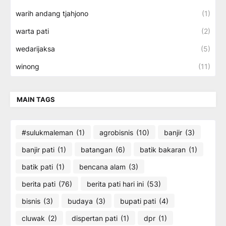
warih andang tjahjono
(1)
warta pati
(2)
wedarijaksa
(5)
winong
(11)
MAIN TAGS
#sulukmaleman
(1)
agrobisnis
(10)
banjir
(3)
banjir pati
(1)
batangan
(6)
batik bakaran
(1)
batik pati
(1)
bencana alam
(3)
berita pati
(76)
berita pati hari ini
(53)
bisnis
(3)
budaya
(3)
bupati pati
(4)
cluwak
(2)
dispertan pati
(1)
dpr
(1)