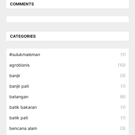
COMMENTS
CATEGORIES
#sulukmaleman
(1)
agrobisnis
(10)
banjir
(3)
banjir pati
(1)
batangan
(6)
batik bakaran
(1)
batik pati
(1)
bencana alam
(3)