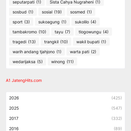
seputarpati
(1)
Sista Cahya Nugraheni
(1)
sosbud
(1)
sosial
(19)
sosmed
(1)
sport
(3)
sukoagung
(1)
sukolilo
(4)
tambakromo
(10)
tayu
(7)
tlogowungu
(4)
tragedi
(13)
trangkil
(10)
wakil bupati
(1)
warih andang tjahjono
(1)
warta pati
(2)
wedarijaksa
(5)
winong
(11)
A1 JatengHits.com
2026
(425)
2025
(547)
2017
(332)
2016
(89)