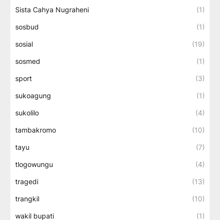
Sista Cahya Nugraheni
(1)
sosbud
(1)
sosial
(19)
sosmed
(1)
sport
(3)
sukoagung
(1)
sukolilo
(4)
tambakromo
(10)
tayu
(7)
tlogowungu
(4)
tragedi
(13)
trangkil
(10)
wakil bupati
(1)