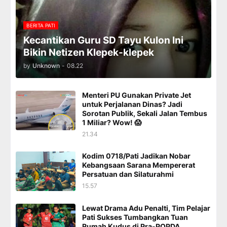
BERITA PATI
Kecantikan Guru SD Tayu Kulon Ini
Bikin Netizen Klepek-klepek
by
Unknown
-
08.22
Menteri PU Gunakan Private Jet
untuk Perjalanan Dinas? Jadi
Sorotan Publik, Sekali Jalan Tembus
1 Miliar? Wow! 😱
21.34
Kodim 0718/Pati Jadikan Nobar
Kebangsaan Sarana Mempererat
Persatuan dan Silaturahmi
15.57
Lewat Drama Adu Penalti, Tim Pelajar
Pati Sukses Tumbangkan Tuan
Rumah Kudus di Pra-POPDA