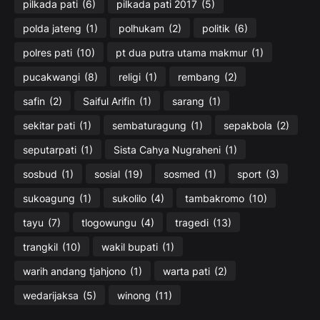
pilkada pati
(6)
pilkada pati 2017
(5)
polda jateng
(1)
polhukam
(2)
politik
(6)
polres pati
(10)
pt dua putra utama makmur
(1)
pucakwangi
(8)
religi
(1)
rembang
(2)
safin
(2)
Saiful Arifin
(1)
sarang
(1)
sekitar pati
(1)
sembaturagung
(1)
sepakbola
(2)
seputarpati
(1)
Sista Cahya Nugraheni
(1)
sosbud
(1)
sosial
(19)
sosmed
(1)
sport
(3)
sukoagung
(1)
sukolilo
(4)
tambakromo
(10)
tayu
(7)
tlogowungu
(4)
tragedi
(13)
trangkil
(10)
wakil bupati
(1)
warih andang tjahjono
(1)
warta pati
(2)
wedarijaksa
(5)
winong
(11)