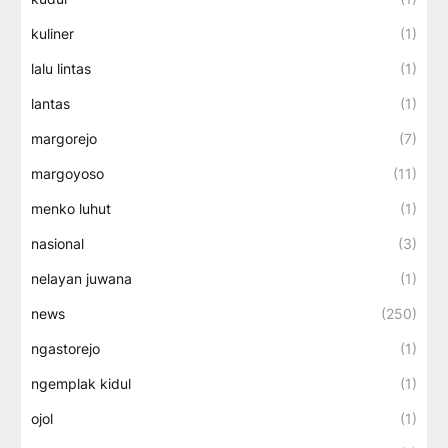
kuliner
(1)
lalu lintas
(1)
lantas
(1)
margorejo
(7)
margoyoso
(11)
menko luhut
(1)
nasional
(3)
nelayan juwana
(1)
news
(250)
ngastorejo
(1)
ngemplak kidul
(1)
ojol
(1)