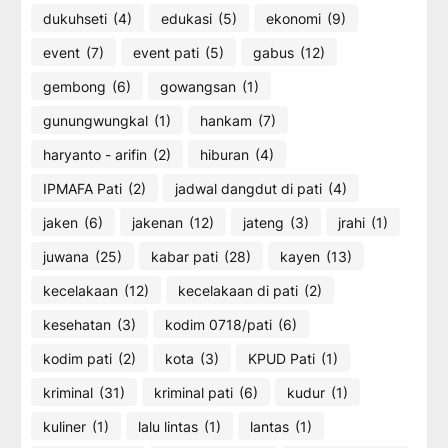
dukuhseti
(4)
edukasi
(5)
ekonomi
(9)
event
(7)
event pati
(5)
gabus
(12)
gembong
(6)
gowangsan
(1)
gunungwungkal
(1)
hankam
(7)
haryanto - arifin
(2)
hiburan
(4)
IPMAFA Pati
(2)
jadwal dangdut di pati
(4)
jaken
(6)
jakenan
(12)
jateng
(3)
jrahi
(1)
juwana
(25)
kabar pati
(28)
kayen
(13)
kecelakaan
(12)
kecelakaan di pati
(2)
kesehatan
(3)
kodim 0718/pati
(6)
kodim pati
(2)
kota
(3)
KPUD Pati
(1)
kriminal
(31)
kriminal pati
(6)
kudur
(1)
kuliner
(1)
lalu lintas
(1)
lantas
(1)