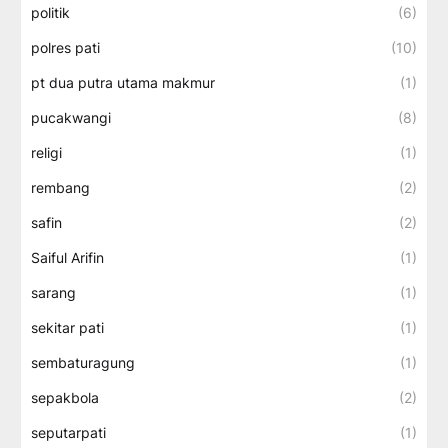
politik
(6)
polres pati
(10)
pt dua putra utama makmur
(1)
pucakwangi
(8)
religi
(1)
rembang
(2)
safin
(2)
Saiful Arifin
(1)
sarang
(1)
sekitar pati
(1)
sembaturagung
(1)
sepakbola
(2)
seputarpati
(1)