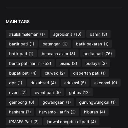
MAIN TAGS
#sulukmaleman
(1)
agrobisnis
(10)
banjir
(3)
banjir pati
(1)
batangan
(6)
batik bakaran
(1)
batik pati
(1)
bencana alam
(3)
berita pati
(76)
berita pati hari ini
(53)
bisnis
(3)
budaya
(3)
bupati pati
(4)
cluwak
(2)
dispertan pati
(1)
dpr
(1)
dukuhseti
(4)
edukasi
(5)
ekonomi
(9)
event
(7)
event pati
(5)
gabus
(12)
gembong
(6)
gowangsan
(1)
gunungwungkal
(1)
hankam
(7)
haryanto - arifin
(2)
hiburan
(4)
IPMAFA Pati
(2)
jadwal dangdut di pati
(4)