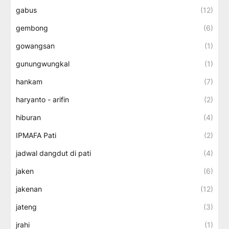
gabus
(12)
gembong
(6)
gowangsan
(1)
gunungwungkal
(1)
hankam
(7)
haryanto - arifin
(2)
hiburan
(4)
IPMAFA Pati
(2)
jadwal dangdut di pati
(4)
jaken
(6)
jakenan
(12)
jateng
(3)
jrahi
(1)