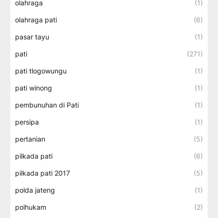
olahraga
(1)
olahraga pati
(6)
pasar tayu
(1)
pati
(271)
pati tlogowungu
(1)
pati winong
(1)
pembunuhan di Pati
(1)
persipa
(1)
pertanian
(5)
pilkada pati
(6)
pilkada pati 2017
(5)
polda jateng
(1)
polhukam
(2)