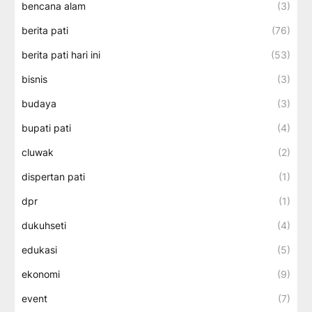
bencana alam
(3)
berita pati
(76)
berita pati hari ini
(53)
bisnis
(3)
budaya
(3)
bupati pati
(4)
cluwak
(2)
dispertan pati
(1)
dpr
(1)
dukuhseti
(4)
edukasi
(5)
ekonomi
(9)
event
(7)