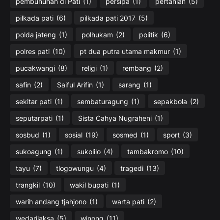
pembunuhan di Pati
(1)
persipa
(1)
pertanian
(5)
pilkada pati
(6)
pilkada pati 2017
(5)
polda jateng
(1)
polhukam
(2)
politik
(6)
polres pati
(10)
pt dua putra utama makmur
(1)
pucakwangi
(8)
religi
(1)
rembang
(2)
safin
(2)
Saiful Arifin
(1)
sarang
(1)
sekitar pati
(1)
sembaturagung
(1)
sepakbola
(2)
seputarpati
(1)
Sista Cahya Nugraheni
(1)
sosbud
(1)
sosial
(19)
sosmed
(1)
sport
(3)
sukoagung
(1)
sukolilo
(4)
tambakromo
(10)
tayu
(7)
tlogowungu
(4)
tragedi
(13)
trangkil
(10)
wakil bupati
(1)
warih andang tjahjono
(1)
warta pati
(2)
wedarijaksa
(5)
winong
(11)