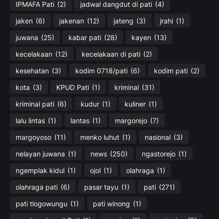
IPMAFA Pati
(2)
jadwal dangdut di pati
(4)
jaken
(6)
jakenan
(12)
jateng
(3)
jrahi
(1)
juwana
(25)
kabar pati
(28)
kayen
(13)
kecelakaan
(12)
kecelakaan di pati
(2)
kesehatan
(3)
kodim 0718/pati
(6)
kodim pati
(2)
kota
(3)
KPUD Pati
(1)
kriminal
(31)
kriminal pati
(6)
kudur
(1)
kuliner
(1)
lalu lintas
(1)
lantas
(1)
margorejo
(7)
margoyoso
(11)
menko luhut
(1)
nasional
(3)
nelayan juwana
(1)
news
(250)
ngastorejo
(1)
ngemplak kidul
(1)
ojol
(1)
olahraga
(1)
olahraga pati
(6)
pasar tayu
(1)
pati
(271)
pati tlogowungu
(1)
pati winong
(1)