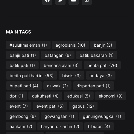
MAIN TAGS
#sulukmaleman
(1)
agrobisnis
(10)
banjir
(3)
banjir pati
(1)
batangan
(6)
batik bakaran
(1)
batik pati
(1)
bencana alam
(3)
berita pati
(76)
berita pati hari ini
(53)
bisnis
(3)
budaya
(3)
bupati pati
(4)
cluwak
(2)
dispertan pati
(1)
dpr
(1)
dukuhseti
(4)
edukasi
(5)
ekonomi
(9)
event
(7)
event pati
(5)
gabus
(12)
gembong
(6)
gowangsan
(1)
gunungwungkal
(1)
hankam
(7)
haryanto - arifin
(2)
hiburan
(4)