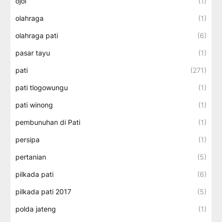
ojol
(1)
olahraga
(1)
olahraga pati
(6)
pasar tayu
(1)
pati
(271)
pati tlogowungu
(1)
pati winong
(1)
pembunuhan di Pati
(1)
persipa
(1)
pertanian
(5)
pilkada pati
(6)
pilkada pati 2017
(5)
polda jateng
(1)