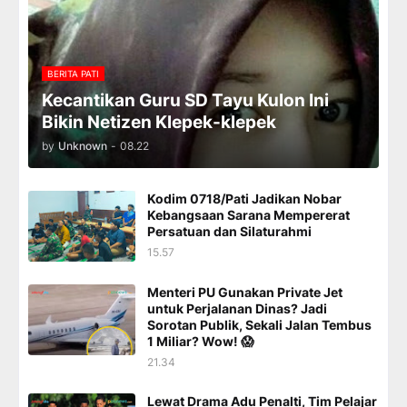
BERITA PATI
Kecantikan Guru SD Tayu Kulon Ini
Bikin Netizen Klepek-klepek
by
Unknown
-
08.22
Kodim 0718/Pati Jadikan Nobar
Kebangsaan Sarana Mempererat
Persatuan dan Silaturahmi
15.57
Menteri PU Gunakan Private Jet
untuk Perjalanan Dinas? Jadi
Sorotan Publik, Sekali Jalan Tembus
1 Miliar? Wow! 😱
21.34
Lewat Drama Adu Penalti, Tim Pelajar