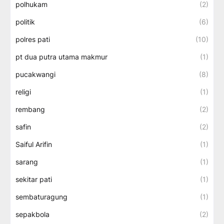
polhukam
(2)
politik
(6)
polres pati
(10)
pt dua putra utama makmur
(1)
pucakwangi
(8)
religi
(1)
rembang
(2)
safin
(2)
Saiful Arifin
(1)
sarang
(1)
sekitar pati
(1)
sembaturagung
(1)
sepakbola
(2)