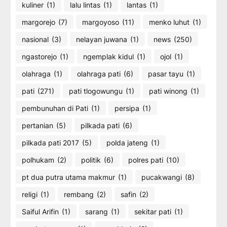
kuliner
(1)
lalu lintas
(1)
lantas
(1)
margorejo
(7)
margoyoso
(11)
menko luhut
(1)
nasional
(3)
nelayan juwana
(1)
news
(250)
ngastorejo
(1)
ngemplak kidul
(1)
ojol
(1)
olahraga
(1)
olahraga pati
(6)
pasar tayu
(1)
pati
(271)
pati tlogowungu
(1)
pati winong
(1)
pembunuhan di Pati
(1)
persipa
(1)
pertanian
(5)
pilkada pati
(6)
pilkada pati 2017
(5)
polda jateng
(1)
polhukam
(2)
politik
(6)
polres pati
(10)
pt dua putra utama makmur
(1)
pucakwangi
(8)
religi
(1)
rembang
(2)
safin
(2)
Saiful Arifin
(1)
sarang
(1)
sekitar pati
(1)