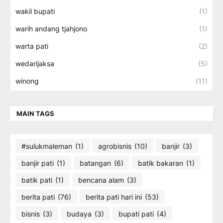
wakil bupati
(1)
warih andang tjahjono
(1)
warta pati
(2)
wedarijaksa
(5)
winong
(11)
MAIN TAGS
#sulukmaleman
(1)
agrobisnis
(10)
banjir
(3)
banjir pati
(1)
batangan
(6)
batik bakaran
(1)
batik pati
(1)
bencana alam
(3)
berita pati
(76)
berita pati hari ini
(53)
bisnis
(3)
budaya
(3)
bupati pati
(4)