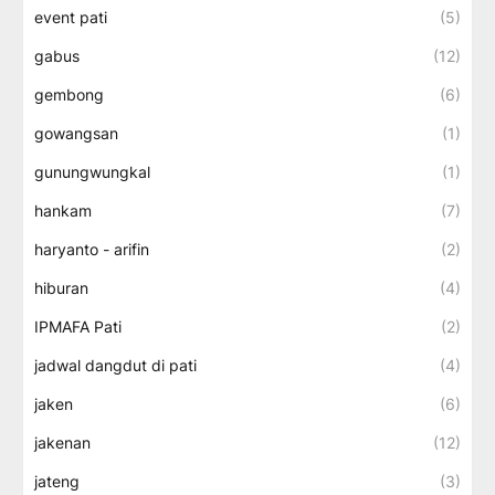
event pati
(5)
gabus
(12)
gembong
(6)
gowangsan
(1)
gunungwungkal
(1)
hankam
(7)
haryanto - arifin
(2)
hiburan
(4)
IPMAFA Pati
(2)
jadwal dangdut di pati
(4)
jaken
(6)
jakenan
(12)
jateng
(3)