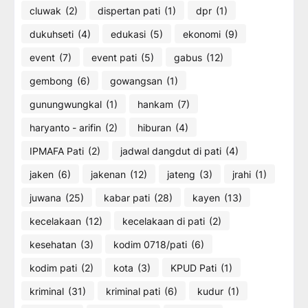
cluwak
(2)
dispertan pati
(1)
dpr
(1)
dukuhseti
(4)
edukasi
(5)
ekonomi
(9)
event
(7)
event pati
(5)
gabus
(12)
gembong
(6)
gowangsan
(1)
gunungwungkal
(1)
hankam
(7)
haryanto - arifin
(2)
hiburan
(4)
IPMAFA Pati
(2)
jadwal dangdut di pati
(4)
jaken
(6)
jakenan
(12)
jateng
(3)
jrahi
(1)
juwana
(25)
kabar pati
(28)
kayen
(13)
kecelakaan
(12)
kecelakaan di pati
(2)
kesehatan
(3)
kodim 0718/pati
(6)
kodim pati
(2)
kota
(3)
KPUD Pati
(1)
kriminal
(31)
kriminal pati
(6)
kudur
(1)