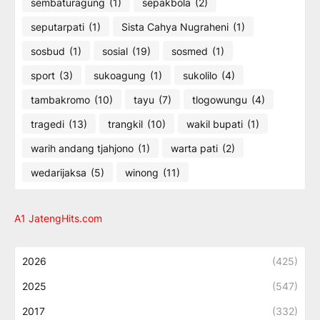
sembaturagung
(1)
sepakbola
(2)
seputarpati
(1)
Sista Cahya Nugraheni
(1)
sosbud
(1)
sosial
(19)
sosmed
(1)
sport
(3)
sukoagung
(1)
sukolilo
(4)
tambakromo
(10)
tayu
(7)
tlogowungu
(4)
tragedi
(13)
trangkil
(10)
wakil bupati
(1)
warih andang tjahjono
(1)
warta pati
(2)
wedarijaksa
(5)
winong
(11)
A1 JatengHits.com
2026
(425)
2025
(547)
2017
(332)