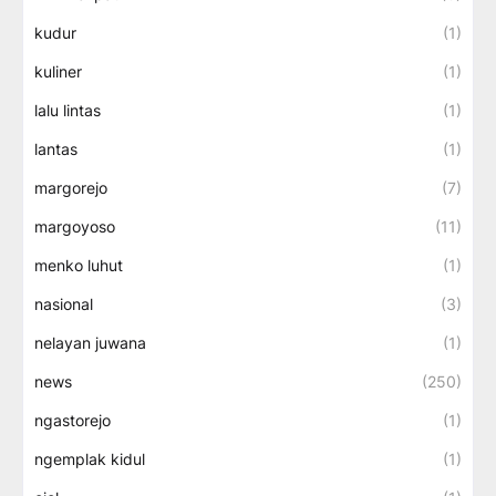
kudur
(1)
kuliner
(1)
lalu lintas
(1)
lantas
(1)
margorejo
(7)
margoyoso
(11)
menko luhut
(1)
nasional
(3)
nelayan juwana
(1)
news
(250)
ngastorejo
(1)
ngemplak kidul
(1)