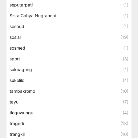
seputarpati
(1)
Sista Cahya Nugraheni
(1)
sosbud
(1)
sosial
(19)
sosmed
(1)
sport
(3)
sukoagung
(1)
sukolilo
(4)
tambakromo
(10)
tayu
(7)
tlogowungu
(4)
tragedi
(13)
trangkil
(10)