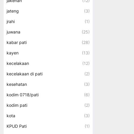
jakenan
(12)
jateng
(3)
jrahi
(1)
juwana
(25)
kabar pati
(28)
kayen
(13)
kecelakaan
(12)
kecelakaan di pati
(2)
kesehatan
(3)
kodim 0718/pati
(6)
kodim pati
(2)
kota
(3)
KPUD Pati
(1)