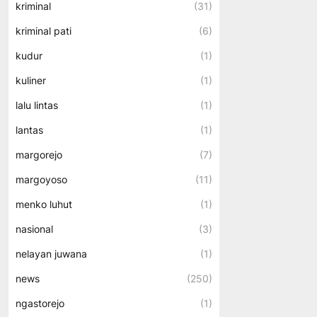
kriminal
(31)
kriminal pati
(6)
kudur
(1)
kuliner
(1)
lalu lintas
(1)
lantas
(1)
margorejo
(7)
margoyoso
(11)
menko luhut
(1)
nasional
(3)
nelayan juwana
(1)
news
(250)
ngastorejo
(1)