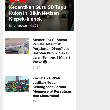
BERITA PATI
Kecantikan Guru SD Tayu
Kulon Ini Bikin Netizen
Klepek-klepek
by
Unknown
-
08.22
Menteri PU Gunakan
Private Jet untuk
Perjalanan Dinas? Jadi
Sorotan Publik, Sekali
Jalan Tembus 1 Miliar?
Wow! 😱
21.34
Kodim 0718/Pati
Jadikan Nobar
Kebangsaan Sarana
Mempererat Persatuan
dan Silaturahmi
15.57