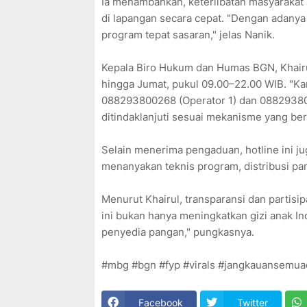
Ia menambahkan, keterlibatan masyarakat
di lapangan secara cepat. "Dengan adanya
program tepat sasaran," jelas Nanik.
Kepala Biro Hukum dan Humas BGN, Khairul
hingga Jumat, pukul 09.00–22.00 WIB. "K
088293800268 (Operator 1) dan 0882938003
ditindaklanjuti sesuai mekanisme yang ber
Selain menerima pengaduan, hotline ini ju
menanyakan teknis program, distribusi pa
Menurut Khairul, transparansi dan partis
ini bukan hanya meningkatkan gizi anak I
penyedia pangan," pungkasnya.
#mbg #bgn #fyp #virals #jangkauansemua
Facebook
Twitter