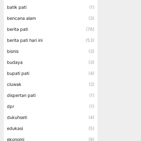
batik pati
(1)
bencana alam
(3)
berita pati
(76)
berita pati hari ini
(53)
bisnis
(3)
budaya
(3)
bupati pati
(4)
cluwak
(2)
dispertan pati
(1)
dpr
(1)
dukuhseti
(4)
edukasi
(5)
ekonomi
(9)