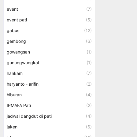
event
(7)
event pati
(5)
gabus
(12)
gembong
(6)
gowangsan
(1)
gunungwungkal
(1)
hankam
(7)
haryanto - arifin
(2)
hiburan
(4)
IPMAFA Pati
(2)
jadwal dangdut di pati
(4)
jaken
(6)