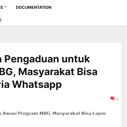
ES
DOCUMENTATION
i
n Pengaduan untuk
BG, Masyarakat Bisa
via Whatsapp
0
 𝗔𝘄𝗮𝘀𝗶 𝗣𝗿𝗼𝗴𝗿𝗮𝗺 𝗠𝗕𝗚, 𝗠𝗮𝘀𝘆𝗮𝗿𝗮𝗸𝗮𝘁 𝗕𝗶𝘀𝗮 𝗟𝗮𝗽𝗼𝗿