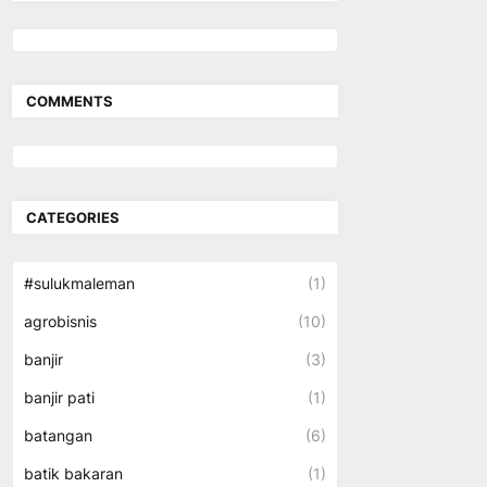
COMMENTS
CATEGORIES
#sulukmaleman
(1)
agrobisnis
(10)
banjir
(3)
banjir pati
(1)
batangan
(6)
batik bakaran
(1)