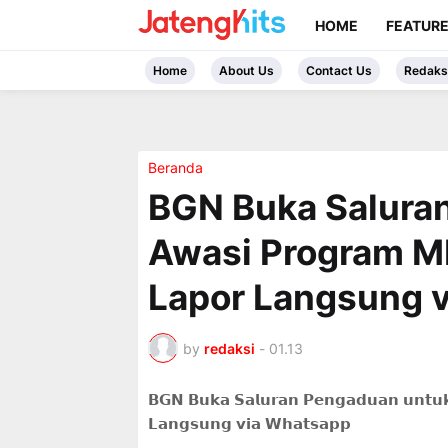
HOME
FEATUR
Home
About Us
Contact Us
Redaks
Beranda
BGN Buka Salura
Awasi Program M
Lapor Langsung 
by
redaksi
-
01.13
𝗕𝗚𝗡 𝗕𝘂𝗸𝗮 𝗦𝗮𝗹𝘂𝗿𝗮𝗻 𝗣𝗲𝗻𝗴𝗮𝗱𝘂𝗮𝗻 𝘂𝗻𝘁𝘂𝗸
𝗟𝗮𝗻𝗴𝘀𝘂𝗻𝗴 𝘃𝗶𝗮 𝗪𝗵𝗮𝘁𝘀𝗮𝗽𝗽