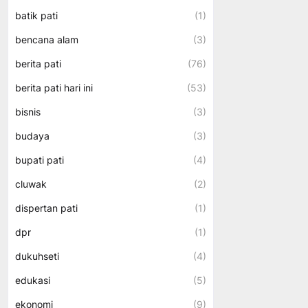
batik pati
(1)
bencana alam
(3)
berita pati
(76)
berita pati hari ini
(53)
bisnis
(3)
budaya
(3)
bupati pati
(4)
cluwak
(2)
dispertan pati
(1)
dpr
(1)
dukuhseti
(4)
edukasi
(5)
ekonomi
(9)