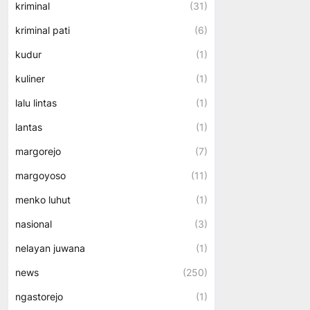
kriminal
(31)
kriminal pati
(6)
kudur
(1)
kuliner
(1)
lalu lintas
(1)
lantas
(1)
margorejo
(7)
margoyoso
(11)
menko luhut
(1)
nasional
(3)
nelayan juwana
(1)
news
(250)
ngastorejo
(1)