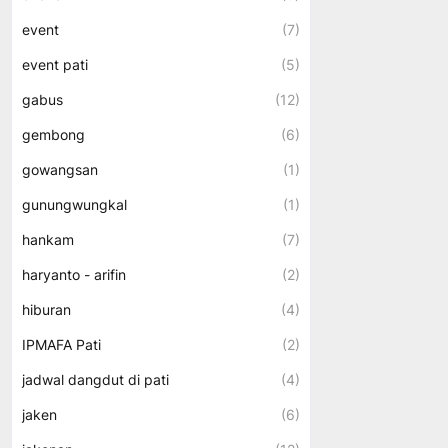
event
(7)
event pati
(5)
gabus
(12)
gembong
(6)
gowangsan
(1)
gunungwungkal
(1)
hankam
(7)
haryanto - arifin
(2)
hiburan
(4)
IPMAFA Pati
(2)
jadwal dangdut di pati
(4)
jaken
(6)