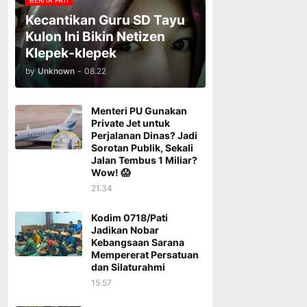
BERITA PATI
Kecantikan Guru SD Tayu
Kulon Ini Bikin Netizen
Klepek-klepek
by
Unknown
-
08.22
Menteri PU Gunakan
Private Jet untuk
Perjalanan Dinas? Jadi
Sorotan Publik, Sekali
Jalan Tembus 1 Miliar?
Wow! 😱
21.34
Kodim 0718/Pati
Jadikan Nobar
Kebangsaan Sarana
Mempererat Persatuan
dan Silaturahmi
15.57