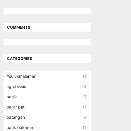
COMMENTS
CATEGORIES
#sulukmaleman
(1)
agrobisnis
(10)
banjir
(3)
banjir pati
(1)
batangan
(6)
batik bakaran
(1)