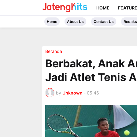
HOME
FEATUR
Home
About Us
Contact Us
Redaks
Beranda
Berbakat, Anak An
Jadi Atlet Tenis 
by
Unknown
-
05.46