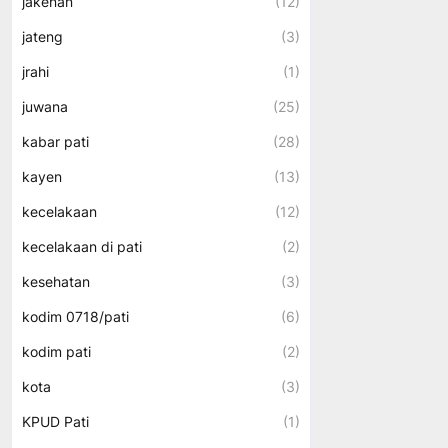
jakenan
(12)
jateng
(3)
jrahi
(1)
juwana
(25)
kabar pati
(28)
kayen
(13)
kecelakaan
(12)
kecelakaan di pati
(2)
kesehatan
(3)
kodim 0718/pati
(6)
kodim pati
(2)
kota
(3)
KPUD Pati
(1)