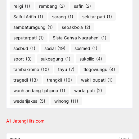
religi
(1)
rembang
(2)
safin
(2)
Saiful Arifin
(1)
sarang
(1)
sekitar pati
(1)
sembaturagung
(1)
sepakbola
(2)
seputarpati
(1)
Sista Cahya Nugraheni
(1)
sosbud
(1)
sosial
(19)
sosmed
(1)
sport
(3)
sukoagung
(1)
sukolilo
(4)
tambakromo
(10)
tayu
(7)
tlogowungu
(4)
tragedi
(13)
trangkil
(10)
wakil bupati
(1)
warih andang tjahjono
(1)
warta pati
(2)
wedarijaksa
(5)
winong
(11)
A1 JatengHits.com