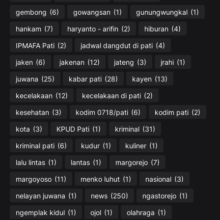
gembong
(6)
gowangsan
(1)
gunungwungkal
(1)
hankam
(7)
haryanto - arifin
(2)
hiburan
(4)
IPMAFA Pati
(2)
jadwal dangdut di pati
(4)
jaken
(6)
jakenan
(12)
jateng
(3)
jrahi
(1)
juwana
(25)
kabar pati
(28)
kayen
(13)
kecelakaan
(12)
kecelakaan di pati
(2)
kesehatan
(3)
kodim 0718/pati
(6)
kodim pati
(2)
kota
(3)
KPUD Pati
(1)
kriminal
(31)
kriminal pati
(6)
kudur
(1)
kuliner
(1)
lalu lintas
(1)
lantas
(1)
margorejo
(7)
margoyoso
(11)
menko luhut
(1)
nasional
(3)
nelayan juwana
(1)
news
(250)
ngastorejo
(1)
ngemplak kidul
(1)
ojol
(1)
olahraga
(1)