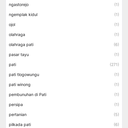
ngastorejo
(1)
ngemplak kidul
(1)
ojol
(1)
olahraga
(1)
olahraga pati
(6)
pasar tayu
(1)
pati
(271)
pati tlogowungu
(1)
pati winong
(1)
pembunuhan di Pati
(1)
persipa
(1)
pertanian
(5)
pilkada pati
(6)