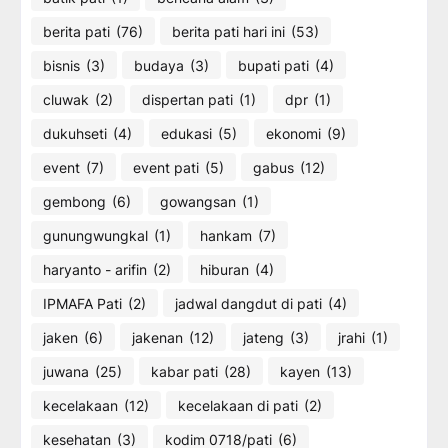
berita pati
(76)
berita pati hari ini
(53)
bisnis
(3)
budaya
(3)
bupati pati
(4)
cluwak
(2)
dispertan pati
(1)
dpr
(1)
dukuhseti
(4)
edukasi
(5)
ekonomi
(9)
event
(7)
event pati
(5)
gabus
(12)
gembong
(6)
gowangsan
(1)
gunungwungkal
(1)
hankam
(7)
haryanto - arifin
(2)
hiburan
(4)
IPMAFA Pati
(2)
jadwal dangdut di pati
(4)
jaken
(6)
jakenan
(12)
jateng
(3)
jrahi
(1)
juwana
(25)
kabar pati
(28)
kayen
(13)
kecelakaan
(12)
kecelakaan di pati
(2)
kesehatan
(3)
kodim 0718/pati
(6)