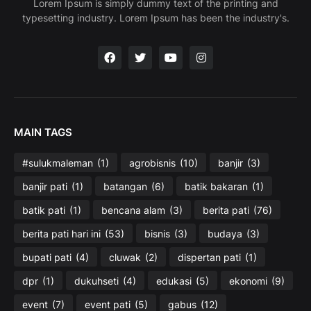
Lorem Ipsum is simply dummy text of the printing and
typesetting industry. Lorem Ipsum has been the industry's.
MAIN TAGS
#sulukmaleman
(1)
agrobisnis
(10)
banjir
(3)
banjir pati
(1)
batangan
(6)
batik bakaran
(1)
batik pati
(1)
bencana alam
(3)
berita pati
(76)
berita pati hari ini
(53)
bisnis
(3)
budaya
(3)
bupati pati
(4)
cluwak
(2)
dispertan pati
(1)
dpr
(1)
dukuhseti
(4)
edukasi
(5)
ekonomi
(9)
event
(7)
event pati
(5)
gabus
(12)