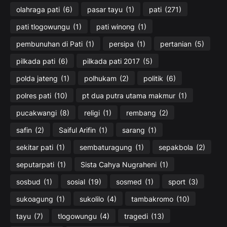
olahraga pati
(6)
pasar tayu
(1)
pati
(271)
pati tlogowungu
(1)
pati winong
(1)
pembunuhan di Pati
(1)
persipa
(1)
pertanian
(5)
pilkada pati
(6)
pilkada pati 2017
(5)
polda jateng
(1)
polhukam
(2)
politik
(6)
polres pati
(10)
pt dua putra utama makmur
(1)
pucakwangi
(8)
religi
(1)
rembang
(2)
safin
(2)
Saiful Arifin
(1)
sarang
(1)
sekitar pati
(1)
sembaturagung
(1)
sepakbola
(2)
seputarpati
(1)
Sista Cahya Nugraheni
(1)
sosbud
(1)
sosial
(19)
sosmed
(1)
sport
(3)
sukoagung
(1)
sukolilo
(4)
tambakromo
(10)
tayu
(7)
tlogowungu
(4)
tragedi
(13)