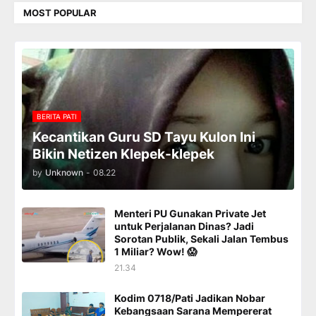
MOST POPULAR
BERITA PATI
Kecantikan Guru SD Tayu Kulon Ini
Bikin Netizen Klepek-klepek
by
Unknown
-
08.22
Menteri PU Gunakan Private Jet
untuk Perjalanan Dinas? Jadi
Sorotan Publik, Sekali Jalan Tembus
1 Miliar? Wow! 😱
21.34
Kodim 0718/Pati Jadikan Nobar
Kebangsaan Sarana Mempererat