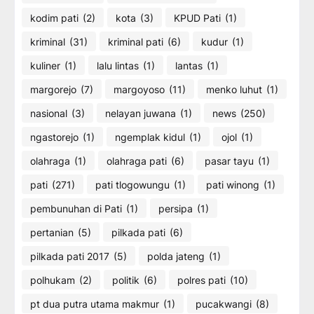
kodim pati
(2)
kota
(3)
KPUD Pati
(1)
kriminal
(31)
kriminal pati
(6)
kudur
(1)
kuliner
(1)
lalu lintas
(1)
lantas
(1)
margorejo
(7)
margoyoso
(11)
menko luhut
(1)
nasional
(3)
nelayan juwana
(1)
news
(250)
ngastorejo
(1)
ngemplak kidul
(1)
ojol
(1)
olahraga
(1)
olahraga pati
(6)
pasar tayu
(1)
pati
(271)
pati tlogowungu
(1)
pati winong
(1)
pembunuhan di Pati
(1)
persipa
(1)
pertanian
(5)
pilkada pati
(6)
pilkada pati 2017
(5)
polda jateng
(1)
polhukam
(2)
politik
(6)
polres pati
(10)
pt dua putra utama makmur
(1)
pucakwangi
(8)