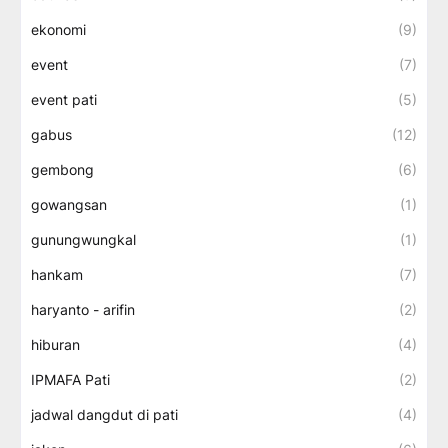
ekonomi
(9)
event
(7)
event pati
(5)
gabus
(12)
gembong
(6)
gowangsan
(1)
gunungwungkal
(1)
hankam
(7)
haryanto - arifin
(2)
hiburan
(4)
IPMAFA Pati
(2)
jadwal dangdut di pati
(4)