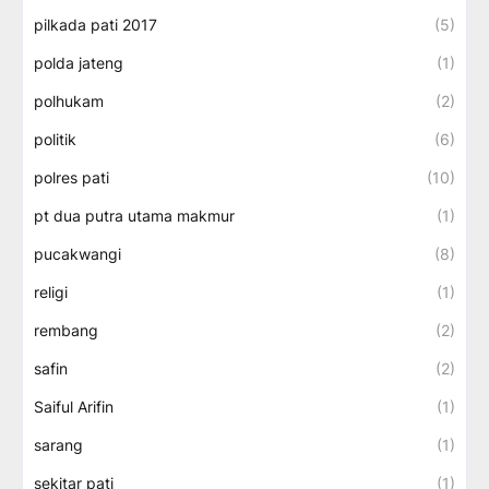
pilkada pati 2017
(5)
polda jateng
(1)
polhukam
(2)
politik
(6)
polres pati
(10)
pt dua putra utama makmur
(1)
pucakwangi
(8)
religi
(1)
rembang
(2)
safin
(2)
Saiful Arifin
(1)
sarang
(1)
sekitar pati
(1)