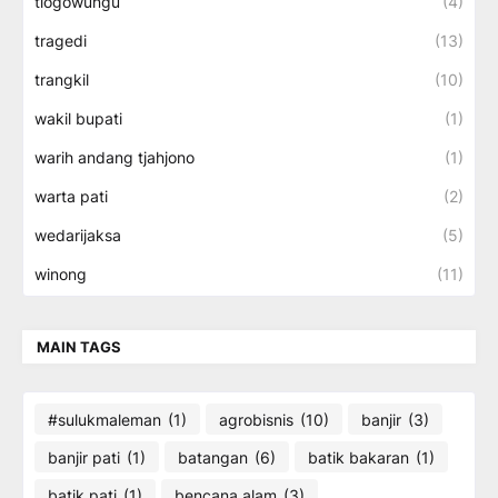
tlogowungu
(4)
tragedi
(13)
trangkil
(10)
wakil bupati
(1)
warih andang tjahjono
(1)
warta pati
(2)
wedarijaksa
(5)
winong
(11)
MAIN TAGS
#sulukmaleman
(1)
agrobisnis
(10)
banjir
(3)
banjir pati
(1)
batangan
(6)
batik bakaran
(1)
batik pati
(1)
bencana alam
(3)