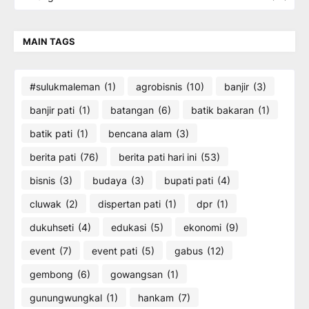
MAIN TAGS
#sulukmaleman
(1)
agrobisnis
(10)
banjir
(3)
banjir pati
(1)
batangan
(6)
batik bakaran
(1)
batik pati
(1)
bencana alam
(3)
berita pati
(76)
berita pati hari ini
(53)
bisnis
(3)
budaya
(3)
bupati pati
(4)
cluwak
(2)
dispertan pati
(1)
dpr
(1)
dukuhseti
(4)
edukasi
(5)
ekonomi
(9)
event
(7)
event pati
(5)
gabus
(12)
gembong
(6)
gowangsan
(1)
gunungwungkal
(1)
hankam
(7)