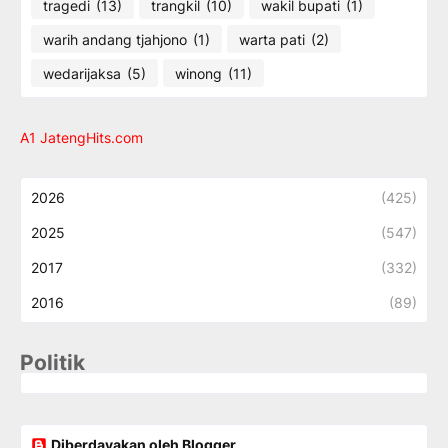
tragedi
(13)
trangkil
(10)
wakil bupati
(1)
warih andang tjahjono
(1)
warta pati
(2)
wedarijaksa
(5)
winong
(11)
A1 JatengHits.com
2026
(425)
2025
(547)
2017
(332)
2016
(89)
Politik
Diberdayakan oleh Blogger