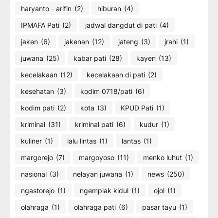
haryanto - arifin
(2)
hiburan
(4)
IPMAFA Pati
(2)
jadwal dangdut di pati
(4)
jaken
(6)
jakenan
(12)
jateng
(3)
jrahi
(1)
juwana
(25)
kabar pati
(28)
kayen
(13)
kecelakaan
(12)
kecelakaan di pati
(2)
kesehatan
(3)
kodim 0718/pati
(6)
kodim pati
(2)
kota
(3)
KPUD Pati
(1)
kriminal
(31)
kriminal pati
(6)
kudur
(1)
kuliner
(1)
lalu lintas
(1)
lantas
(1)
margorejo
(7)
margoyoso
(11)
menko luhut
(1)
nasional
(3)
nelayan juwana
(1)
news
(250)
ngastorejo
(1)
ngemplak kidul
(1)
ojol
(1)
olahraga
(1)
olahraga pati
(6)
pasar tayu
(1)