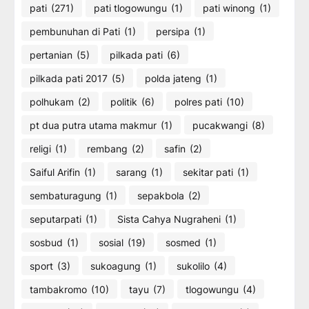
pati
(271)
pati tlogowungu
(1)
pati winong
(1)
pembunuhan di Pati
(1)
persipa
(1)
pertanian
(5)
pilkada pati
(6)
pilkada pati 2017
(5)
polda jateng
(1)
polhukam
(2)
politik
(6)
polres pati
(10)
pt dua putra utama makmur
(1)
pucakwangi
(8)
religi
(1)
rembang
(2)
safin
(2)
Saiful Arifin
(1)
sarang
(1)
sekitar pati
(1)
sembaturagung
(1)
sepakbola
(2)
seputarpati
(1)
Sista Cahya Nugraheni
(1)
sosbud
(1)
sosial
(19)
sosmed
(1)
sport
(3)
sukoagung
(1)
sukolilo
(4)
tambakromo
(10)
tayu
(7)
tlogowungu
(4)