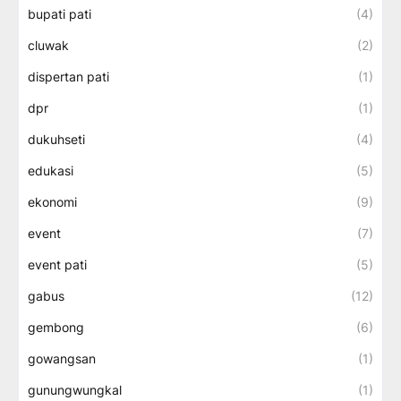
bupati pati
(4)
cluwak
(2)
dispertan pati
(1)
dpr
(1)
dukuhseti
(4)
edukasi
(5)
ekonomi
(9)
event
(7)
event pati
(5)
gabus
(12)
gembong
(6)
gowangsan
(1)
gunungwungkal
(1)