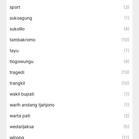
sport
(3)
sukoagung
(1)
sukolilo
(4)
tambakromo
(10)
tayu
(7)
tlogowungu
(4)
tragedi
(13)
trangkil
(10)
wakil bupati
(1)
warih andang tjahjono
(1)
warta pati
(2)
wedarijaksa
(5)
winong
(11)