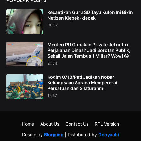
POPULAR POSTS
Kecantikan Guru SD Tayu Kulon Ini Bikin
Netizen Klepek-klepek
08.22
Menteri PU Gunakan Private Jet untuk
Perjalanan Dinas? Jadi Sorotan Publik,
Sekali Jalan Tembus 1 Miliar? Wow! 😱
21.34
Kodim 0718/Pati Jadikan Nobar
Kebangsaan Sarana Mempererat
Persatuan dan Silaturahmi
15.57
Home
About Us
Contact Us
RTL Version
Design by
Blogging
| Distributed by
Gooyaabi