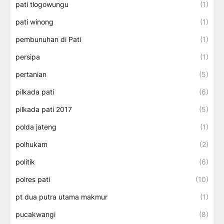
pati tlogowungu
(1)
pati winong
(1)
pembunuhan di Pati
(1)
persipa
(1)
pertanian
(5)
pilkada pati
(6)
pilkada pati 2017
(5)
polda jateng
(1)
polhukam
(2)
politik
(6)
polres pati
(10)
pt dua putra utama makmur
(1)
pucakwangi
(8)