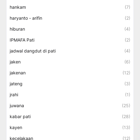
hankam
(7)
haryanto - arifin
(2)
hiburan
(4)
IPMAFA Pati
(2)
jadwal dangdut di pati
(4)
jaken
(6)
jakenan
(12)
jateng
(3)
jrahi
(1)
juwana
(25)
kabar pati
(28)
kayen
(13)
kecelakaan
(12)