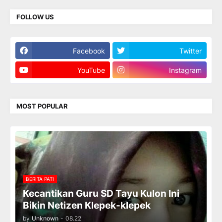
FOLLOW US
Facebook
Twitter
YouTube
Instagram
MOST POPULAR
BERITA PATI
Kecantikan Guru SD Tayu Kulon Ini
Bikin Netizen Klepek-klepek
by
Unknown
-
08.22