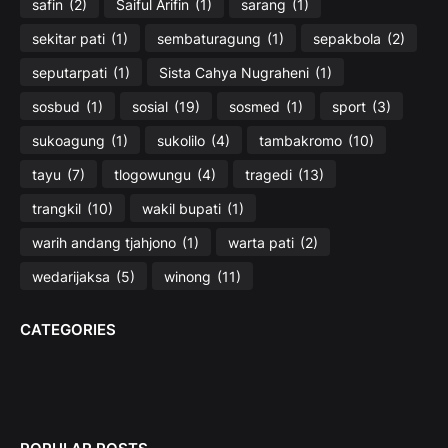
safin
(2)
Saiful Arifin
(1)
sarang
(1)
sekitar pati
(1)
sembaturagung
(1)
sepakbola
(2)
seputarpati
(1)
Sista Cahya Nugraheni
(1)
sosbud
(1)
sosial
(19)
sosmed
(1)
sport
(3)
sukoagung
(1)
sukolilo
(4)
tambakromo
(10)
tayu
(7)
tlogowungu
(4)
tragedi
(13)
trangkil
(10)
wakil bupati
(1)
warih andang tjahjono
(1)
warta pati
(2)
wedarijaksa
(5)
winong
(11)
CATEGORIES