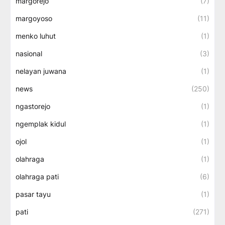
margorejo
(7)
margoyoso
(11)
menko luhut
(1)
nasional
(3)
nelayan juwana
(1)
news
(250)
ngastorejo
(1)
ngemplak kidul
(1)
ojol
(1)
olahraga
(1)
olahraga pati
(6)
pasar tayu
(1)
pati
(271)