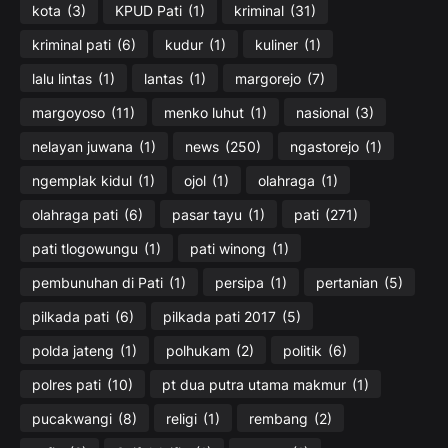
kota
(3)
KPUD Pati
(1)
kriminal
(31)
kriminal pati
(6)
kudur
(1)
kuliner
(1)
lalu lintas
(1)
lantas
(1)
margorejo
(7)
margoyoso
(11)
menko luhut
(1)
nasional
(3)
nelayan juwana
(1)
news
(250)
ngastorejo
(1)
ngemplak kidul
(1)
ojol
(1)
olahraga
(1)
olahraga pati
(6)
pasar tayu
(1)
pati
(271)
pati tlogowungu
(1)
pati winong
(1)
pembunuhan di Pati
(1)
persipa
(1)
pertanian
(5)
pilkada pati
(6)
pilkada pati 2017
(5)
polda jateng
(1)
polhukam
(2)
politik
(6)
polres pati
(10)
pt dua putra utama makmur
(1)
pucakwangi
(8)
religi
(1)
rembang
(2)