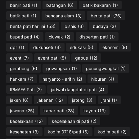
banjir pati
(1)
batangan
(6)
batik bakaran
(1)
batik pati
(1)
bencana alam
(3)
berita pati
(76)
berita pati hari ini
(53)
bisnis
(3)
budaya
(3)
bupati pati
(4)
cluwak
(2)
dispertan pati
(1)
dpr
(1)
dukuhseti
(4)
edukasi
(5)
ekonomi
(9)
event
(7)
event pati
(5)
gabus
(12)
gembong
(6)
gowangsan
(1)
gunungwungkal
(1)
hankam
(7)
haryanto - arifin
(2)
hiburan
(4)
IPMAFA Pati
(2)
jadwal dangdut di pati
(4)
jaken
(6)
jakenan
(12)
jateng
(3)
jrahi
(1)
juwana
(25)
kabar pati
(28)
kayen
(13)
kecelakaan
(12)
kecelakaan di pati
(2)
kesehatan
(3)
kodim 0718/pati
(6)
kodim pati
(2)