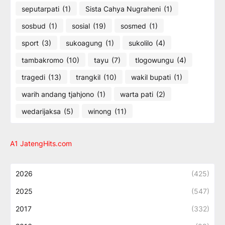
seputarpati
(1)
Sista Cahya Nugraheni
(1)
sosbud
(1)
sosial
(19)
sosmed
(1)
sport
(3)
sukoagung
(1)
sukolilo
(4)
tambakromo
(10)
tayu
(7)
tlogowungu
(4)
tragedi
(13)
trangkil
(10)
wakil bupati
(1)
warih andang tjahjono
(1)
warta pati
(2)
wedarijaksa
(5)
winong
(11)
A1 JatengHits.com
2026
(425)
2025
(547)
2017
(332)