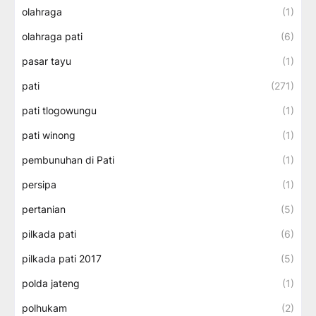
olahraga
(1)
olahraga pati
(6)
pasar tayu
(1)
pati
(271)
pati tlogowungu
(1)
pati winong
(1)
pembunuhan di Pati
(1)
persipa
(1)
pertanian
(5)
pilkada pati
(6)
pilkada pati 2017
(5)
polda jateng
(1)
polhukam
(2)