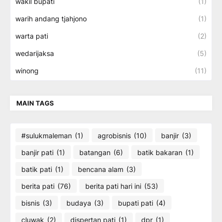
wakil bupati
(1)
warih andang tjahjono
(1)
warta pati
(2)
wedarijaksa
(5)
winong
(11)
MAIN TAGS
#sulukmaleman
(1)
agrobisnis
(10)
banjir
(3)
banjir pati
(1)
batangan
(6)
batik bakaran
(1)
batik pati
(1)
bencana alam
(3)
berita pati
(76)
berita pati hari ini
(53)
bisnis
(3)
budaya
(3)
bupati pati
(4)
cluwak
(2)
dispertan pati
(1)
dpr
(1)