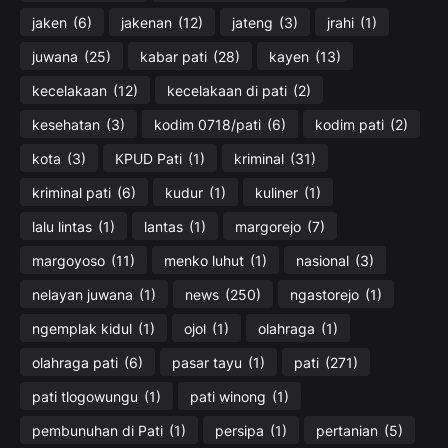
jaken
(6)
jakenan
(12)
jateng
(3)
jrahi
(1)
juwana
(25)
kabar pati
(28)
kayen
(13)
kecelakaan
(12)
kecelakaan di pati
(2)
kesehatan
(3)
kodim 0718/pati
(6)
kodim pati
(2)
kota
(3)
KPUD Pati
(1)
kriminal
(31)
kriminal pati
(6)
kudur
(1)
kuliner
(1)
lalu lintas
(1)
lantas
(1)
margorejo
(7)
margoyoso
(11)
menko luhut
(1)
nasional
(3)
nelayan juwana
(1)
news
(250)
ngastorejo
(1)
ngemplak kidul
(1)
ojol
(1)
olahraga
(1)
olahraga pati
(6)
pasar tayu
(1)
pati
(271)
pati tlogowungu
(1)
pati winong
(1)
pembunuhan di Pati
(1)
persipa
(1)
pertanian
(5)