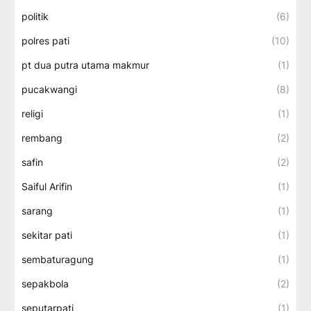
politik
(6)
polres pati
(10)
pt dua putra utama makmur
(1)
pucakwangi
(8)
religi
(1)
rembang
(2)
safin
(2)
Saiful Arifin
(1)
sarang
(1)
sekitar pati
(1)
sembaturagung
(1)
sepakbola
(2)
seputarpati
(1)