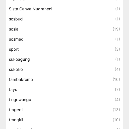
Sista Cahya Nugraheni
(1)
sosbud
(1)
sosial
(19)
sosmed
(1)
sport
(3)
sukoagung
(1)
sukolilo
(4)
tambakromo
(10)
tayu
(7)
tlogowungu
(4)
tragedi
(13)
trangkil
(10)