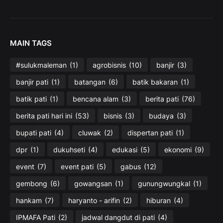
MAIN TAGS
#sulukmaleman
(1)
agrobisnis
(10)
banjir
(3)
banjir pati
(1)
batangan
(6)
batik bakaran
(1)
batik pati
(1)
bencana alam
(3)
berita pati
(76)
berita pati hari ini
(53)
bisnis
(3)
budaya
(3)
bupati pati
(4)
cluwak
(2)
dispertan pati
(1)
dpr
(1)
dukuhseti
(4)
edukasi
(5)
ekonomi
(9)
event
(7)
event pati
(5)
gabus
(12)
gembong
(6)
gowangsan
(1)
gunungwungkal
(1)
hankam
(7)
haryanto - arifin
(2)
hiburan
(4)
IPMAFA Pati
(2)
jadwal dangdut di pati
(4)