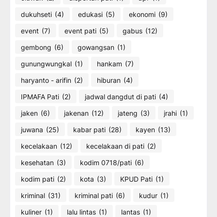
dukuhseti
(4)
edukasi
(5)
ekonomi
(9)
event
(7)
event pati
(5)
gabus
(12)
gembong
(6)
gowangsan
(1)
gunungwungkal
(1)
hankam
(7)
haryanto - arifin
(2)
hiburan
(4)
IPMAFA Pati
(2)
jadwal dangdut di pati
(4)
jaken
(6)
jakenan
(12)
jateng
(3)
jrahi
(1)
juwana
(25)
kabar pati
(28)
kayen
(13)
kecelakaan
(12)
kecelakaan di pati
(2)
kesehatan
(3)
kodim 0718/pati
(6)
kodim pati
(2)
kota
(3)
KPUD Pati
(1)
kriminal
(31)
kriminal pati
(6)
kudur
(1)
kuliner
(1)
lalu lintas
(1)
lantas
(1)