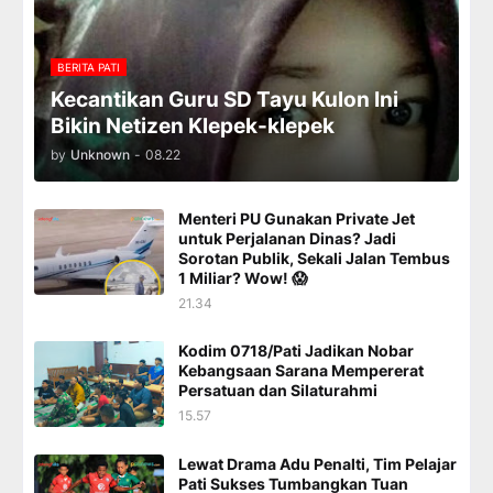
BERITA PATI
Kecantikan Guru SD Tayu Kulon Ini
Bikin Netizen Klepek-klepek
by
Unknown
-
08.22
Menteri PU Gunakan Private Jet
untuk Perjalanan Dinas? Jadi
Sorotan Publik, Sekali Jalan Tembus
1 Miliar? Wow! 😱
21.34
Kodim 0718/Pati Jadikan Nobar
Kebangsaan Sarana Mempererat
Persatuan dan Silaturahmi
15.57
Lewat Drama Adu Penalti, Tim Pelajar
Pati Sukses Tumbangkan Tuan