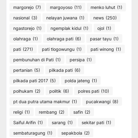
margorejo
(7)
margoyoso
(11)
menko luhut
(1)
nasional
(3)
nelayan juwana
(1)
news
(250)
ngastorejo
(1)
ngemplak kidul
(1)
ojol
(1)
olahraga
(1)
olahraga pati
(6)
pasar tayu
(1)
pati
(271)
pati tlogowungu
(1)
pati winong
(1)
pembunuhan di Pati
(1)
persipa
(1)
pertanian
(5)
pilkada pati
(6)
pilkada pati 2017
(5)
polda jateng
(1)
polhukam
(2)
politik
(6)
polres pati
(10)
pt dua putra utama makmur
(1)
pucakwangi
(8)
religi
(1)
rembang
(2)
safin
(2)
Saiful Arifin
(1)
sarang
(1)
sekitar pati
(1)
sembaturagung
(1)
sepakbola
(2)