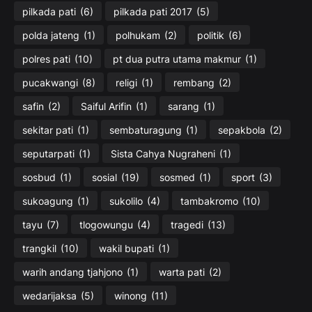
pilkada pati
(6)
pilkada pati 2017
(5)
polda jateng
(1)
polhukam
(2)
politik
(6)
polres pati
(10)
pt dua putra utama makmur
(1)
pucakwangi
(8)
religi
(1)
rembang
(2)
safin
(2)
Saiful Arifin
(1)
sarang
(1)
sekitar pati
(1)
sembaturagung
(1)
sepakbola
(2)
seputarpati
(1)
Sista Cahya Nugraheni
(1)
sosbud
(1)
sosial
(19)
sosmed
(1)
sport
(3)
sukoagung
(1)
sukolilo
(4)
tambakromo
(10)
tayu
(7)
tlogowungu
(4)
tragedi
(13)
trangkil
(10)
wakil bupati
(1)
warih andang tjahjono
(1)
warta pati
(2)
wedarijaksa
(5)
winong
(11)