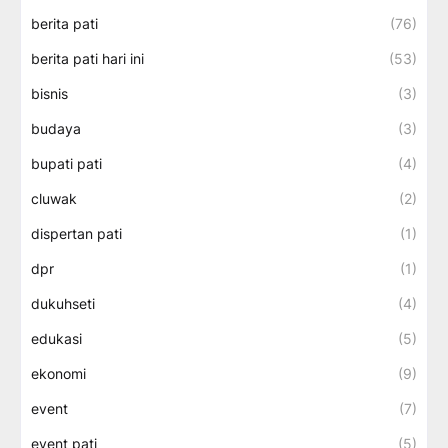
berita pati
(76)
berita pati hari ini
(53)
bisnis
(3)
budaya
(3)
bupati pati
(4)
cluwak
(2)
dispertan pati
(1)
dpr
(1)
dukuhseti
(4)
edukasi
(5)
ekonomi
(9)
event
(7)
event pati
(5)