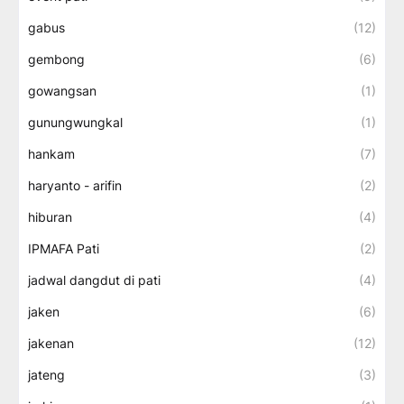
gabus
(12)
gembong
(6)
gowangsan
(1)
gunungwungkal
(1)
hankam
(7)
haryanto - arifin
(2)
hiburan
(4)
IPMAFA Pati
(2)
jadwal dangdut di pati
(4)
jaken
(6)
jakenan
(12)
jateng
(3)