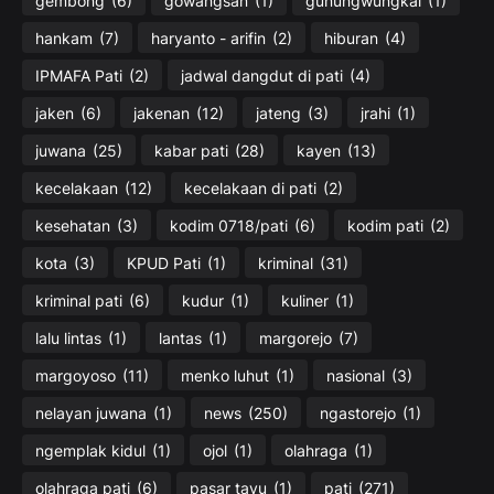
gembong
(6)
gowangsan
(1)
gunungwungkal
(1)
hankam
(7)
haryanto - arifin
(2)
hiburan
(4)
IPMAFA Pati
(2)
jadwal dangdut di pati
(4)
jaken
(6)
jakenan
(12)
jateng
(3)
jrahi
(1)
juwana
(25)
kabar pati
(28)
kayen
(13)
kecelakaan
(12)
kecelakaan di pati
(2)
kesehatan
(3)
kodim 0718/pati
(6)
kodim pati
(2)
kota
(3)
KPUD Pati
(1)
kriminal
(31)
kriminal pati
(6)
kudur
(1)
kuliner
(1)
lalu lintas
(1)
lantas
(1)
margorejo
(7)
margoyoso
(11)
menko luhut
(1)
nasional
(3)
nelayan juwana
(1)
news
(250)
ngastorejo
(1)
ngemplak kidul
(1)
ojol
(1)
olahraga
(1)
olahraga pati
(6)
pasar tayu
(1)
pati
(271)