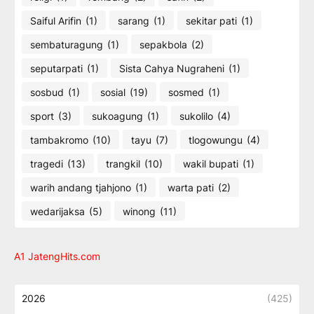
Saiful Arifin
(1)
sarang
(1)
sekitar pati
(1)
sembaturagung
(1)
sepakbola
(2)
seputarpati
(1)
Sista Cahya Nugraheni
(1)
sosbud
(1)
sosial
(19)
sosmed
(1)
sport
(3)
sukoagung
(1)
sukolilo
(4)
tambakromo
(10)
tayu
(7)
tlogowungu
(4)
tragedi
(13)
trangkil
(10)
wakil bupati
(1)
warih andang tjahjono
(1)
warta pati
(2)
wedarijaksa
(5)
winong
(11)
A1 JatengHits.com
2026
(425)