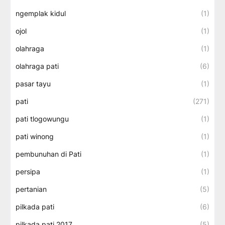
ngemplak kidul
(1)
ojol
(1)
olahraga
(1)
olahraga pati
(6)
pasar tayu
(1)
pati
(271)
pati tlogowungu
(1)
pati winong
(1)
pembunuhan di Pati
(1)
persipa
(1)
pertanian
(5)
pilkada pati
(6)
pilkada pati 2017
(5)