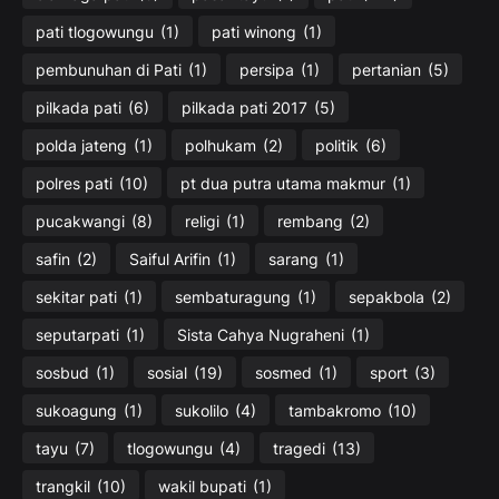
pati tlogowungu
(1)
pati winong
(1)
pembunuhan di Pati
(1)
persipa
(1)
pertanian
(5)
pilkada pati
(6)
pilkada pati 2017
(5)
polda jateng
(1)
polhukam
(2)
politik
(6)
polres pati
(10)
pt dua putra utama makmur
(1)
pucakwangi
(8)
religi
(1)
rembang
(2)
safin
(2)
Saiful Arifin
(1)
sarang
(1)
sekitar pati
(1)
sembaturagung
(1)
sepakbola
(2)
seputarpati
(1)
Sista Cahya Nugraheni
(1)
sosbud
(1)
sosial
(19)
sosmed
(1)
sport
(3)
sukoagung
(1)
sukolilo
(4)
tambakromo
(10)
tayu
(7)
tlogowungu
(4)
tragedi
(13)
trangkil
(10)
wakil bupati
(1)