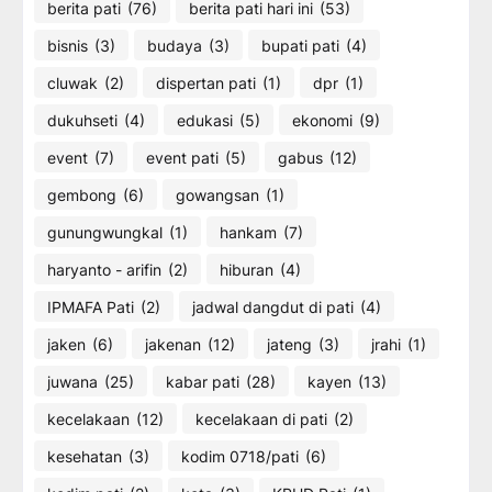
berita pati
(76)
berita pati hari ini
(53)
bisnis
(3)
budaya
(3)
bupati pati
(4)
cluwak
(2)
dispertan pati
(1)
dpr
(1)
dukuhseti
(4)
edukasi
(5)
ekonomi
(9)
event
(7)
event pati
(5)
gabus
(12)
gembong
(6)
gowangsan
(1)
gunungwungkal
(1)
hankam
(7)
haryanto - arifin
(2)
hiburan
(4)
IPMAFA Pati
(2)
jadwal dangdut di pati
(4)
jaken
(6)
jakenan
(12)
jateng
(3)
jrahi
(1)
juwana
(25)
kabar pati
(28)
kayen
(13)
kecelakaan
(12)
kecelakaan di pati
(2)
kesehatan
(3)
kodim 0718/pati
(6)