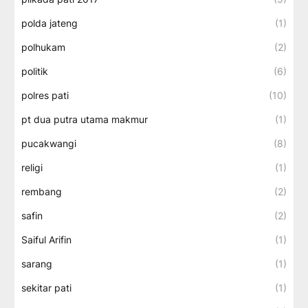
polda jateng
(1)
polhukam
(2)
politik
(6)
polres pati
(10)
pt dua putra utama makmur
(1)
pucakwangi
(8)
religi
(1)
rembang
(2)
safin
(2)
Saiful Arifin
(1)
sarang
(1)
sekitar pati
(1)