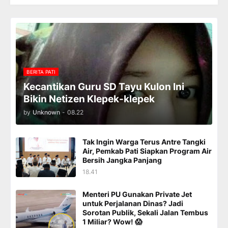
BERITA PATI
Kecantikan Guru SD Tayu Kulon Ini
Bikin Netizen Klepek-klepek
by
Unknown
-
08.22
Tak Ingin Warga Terus Antre Tangki
Air, Pemkab Pati Siapkan Program Air
Bersih Jangka Panjang
18.41
Menteri PU Gunakan Private Jet
untuk Perjalanan Dinas? Jadi
Sorotan Publik, Sekali Jalan Tembus
1 Miliar? Wow! 😱