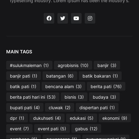
typesetting industry. Lorem Ipsum has been the industry's.
MAIN TAGS
#sulukmaleman
(1)
agrobisnis
(10)
banjir
(3)
banjir pati
(1)
batangan
(6)
batik bakaran
(1)
batik pati
(1)
bencana alam
(3)
berita pati
(76)
berita pati hari ini
(53)
bisnis
(3)
budaya
(3)
bupati pati
(4)
cluwak
(2)
dispertan pati
(1)
dpr
(1)
dukuhseti
(4)
edukasi
(5)
ekonomi
(9)
event
(7)
event pati
(5)
gabus
(12)