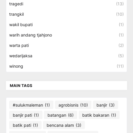
tragedi
(13)
trangkil
(10)
wakil bupati
(1)
warih andang tjahjono
(1)
warta pati
(2)
wedarijaksa
(5)
winong
(11)
MAIN TAGS
#sulukmaleman
(1)
agrobisnis
(10)
banjir
(3)
banjir pati
(1)
batangan
(6)
batik bakaran
(1)
batik pati
(1)
bencana alam
(3)