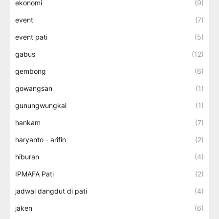
ekonomi
(9)
event
(7)
event pati
(5)
gabus
(12)
gembong
(6)
gowangsan
(1)
gunungwungkal
(1)
hankam
(7)
haryanto - arifin
(2)
hiburan
(4)
IPMAFA Pati
(2)
jadwal dangdut di pati
(4)
jaken
(6)