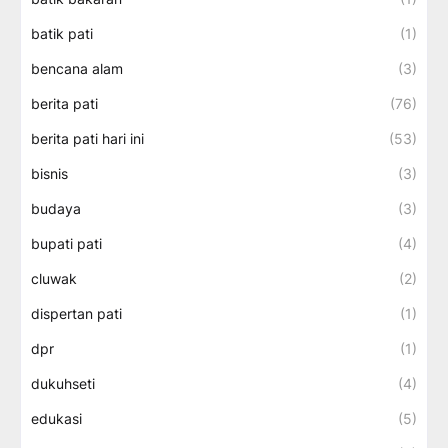
batik pati
(1)
bencana alam
(3)
berita pati
(76)
berita pati hari ini
(53)
bisnis
(3)
budaya
(3)
bupati pati
(4)
cluwak
(2)
dispertan pati
(1)
dpr
(1)
dukuhseti
(4)
edukasi
(5)