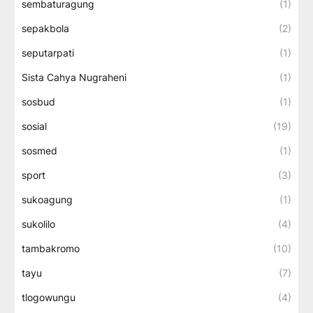
sembaturagung
(1)
sepakbola
(2)
seputarpati
(1)
Sista Cahya Nugraheni
(1)
sosbud
(1)
sosial
(19)
sosmed
(1)
sport
(3)
sukoagung
(1)
sukolilo
(4)
tambakromo
(10)
tayu
(7)
tlogowungu
(4)