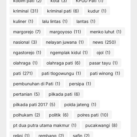
kodim pati
(2)
kota
(3)
KPUD Pati
(1)
kriminal
(31)
kriminal pati
(6)
kudur
(1)
kuliner
(1)
lalu lintas
(1)
lantas
(1)
margorejo
(7)
margoyoso
(11)
menko luhut
(1)
nasional
(3)
nelayan juwana
(1)
news
(250)
ngastorejo
(1)
ngemplak kidul
(1)
ojol
(1)
olahraga
(1)
olahraga pati
(6)
pasar tayu
(1)
pati
(271)
pati tlogowungu
(1)
pati winong
(1)
pembunuhan di Pati
(1)
persipa
(1)
pertanian
(5)
pilkada pati
(6)
pilkada pati 2017
(5)
polda jateng
(1)
polhukam
(2)
politik
(6)
polres pati
(10)
pt dua putra utama makmur
(1)
pucakwangi
(8)
religi
(1)
rembang
(2)
safin
(2)