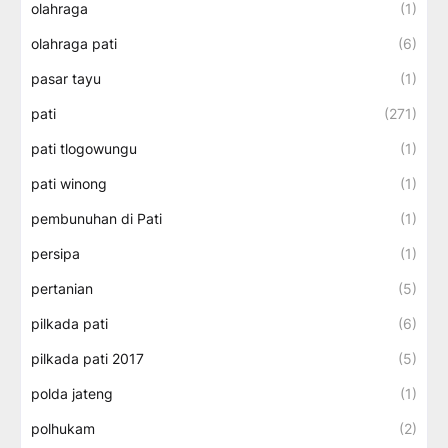
olahraga
(1)
olahraga pati
(6)
pasar tayu
(1)
pati
(271)
pati tlogowungu
(1)
pati winong
(1)
pembunuhan di Pati
(1)
persipa
(1)
pertanian
(5)
pilkada pati
(6)
pilkada pati 2017
(5)
polda jateng
(1)
polhukam
(2)