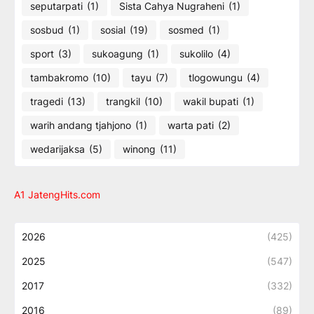
seputarpati
(1)
Sista Cahya Nugraheni
(1)
sosbud
(1)
sosial
(19)
sosmed
(1)
sport
(3)
sukoagung
(1)
sukolilo
(4)
tambakromo
(10)
tayu
(7)
tlogowungu
(4)
tragedi
(13)
trangkil
(10)
wakil bupati
(1)
warih andang tjahjono
(1)
warta pati
(2)
wedarijaksa
(5)
winong
(11)
A1 JatengHits.com
2026
(425)
2025
(547)
2017
(332)
2016
(89)