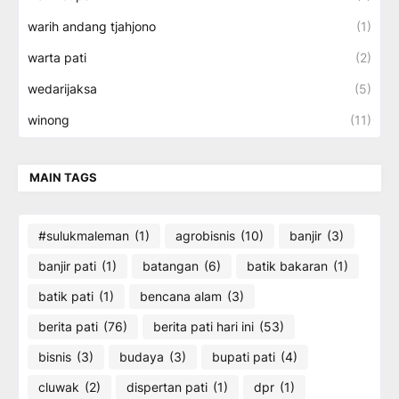
warih andang tjahjono
(1)
warta pati
(2)
wedarijaksa
(5)
winong
(11)
MAIN TAGS
#sulukmaleman
(1)
agrobisnis
(10)
banjir
(3)
banjir pati
(1)
batangan
(6)
batik bakaran
(1)
batik pati
(1)
bencana alam
(3)
berita pati
(76)
berita pati hari ini
(53)
bisnis
(3)
budaya
(3)
bupati pati
(4)
cluwak
(2)
dispertan pati
(1)
dpr
(1)