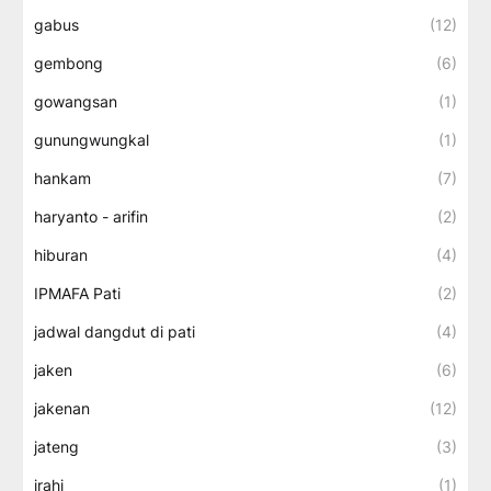
gabus
(12)
gembong
(6)
gowangsan
(1)
gunungwungkal
(1)
hankam
(7)
haryanto - arifin
(2)
hiburan
(4)
IPMAFA Pati
(2)
jadwal dangdut di pati
(4)
jaken
(6)
jakenan
(12)
jateng
(3)
jrahi
(1)