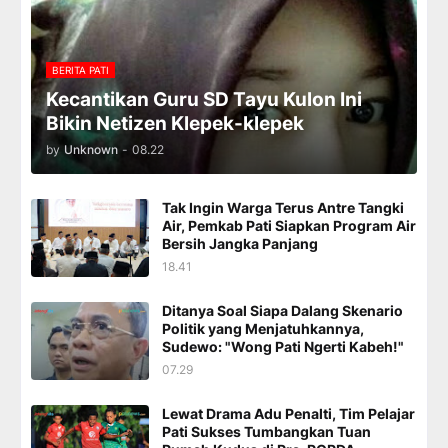
BERITA PATI
Kecantikan Guru SD Tayu Kulon Ini
Bikin Netizen Klepek-klepek
by
Unknown
-
08.22
Tak Ingin Warga Terus Antre Tangki
Air, Pemkab Pati Siapkan Program Air
Bersih Jangka Panjang
18.41
Ditanya Soal Siapa Dalang Skenario
Politik yang Menjatuhkannya,
Sudewo: "Wong Pati Ngerti Kabeh!"
07.29
Lewat Drama Adu Penalti, Tim Pelajar
Pati Sukses Tumbangkan Tuan