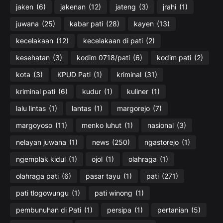
jaken
(6)
jakenan
(12)
jateng
(3)
jrahi
(1)
juwana
(25)
kabar pati
(28)
kayen
(13)
kecelakaan
(12)
kecelakaan di pati
(2)
kesehatan
(3)
kodim 0718/pati
(6)
kodim pati
(2)
kota
(3)
KPUD Pati
(1)
kriminal
(31)
kriminal pati
(6)
kudur
(1)
kuliner
(1)
lalu lintas
(1)
lantas
(1)
margorejo
(7)
margoyoso
(11)
menko luhut
(1)
nasional
(3)
nelayan juwana
(1)
news
(250)
ngastorejo
(1)
ngemplak kidul
(1)
ojol
(1)
olahraga
(1)
olahraga pati
(6)
pasar tayu
(1)
pati
(271)
pati tlogowungu
(1)
pati winong
(1)
pembunuhan di Pati
(1)
persipa
(1)
pertanian
(5)