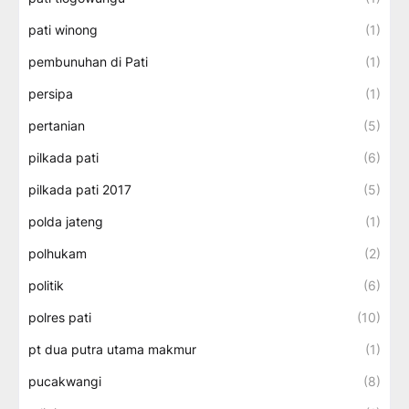
pati winong
(1)
pembunuhan di Pati
(1)
persipa
(1)
pertanian
(5)
pilkada pati
(6)
pilkada pati 2017
(5)
polda jateng
(1)
polhukam
(2)
politik
(6)
polres pati
(10)
pt dua putra utama makmur
(1)
pucakwangi
(8)