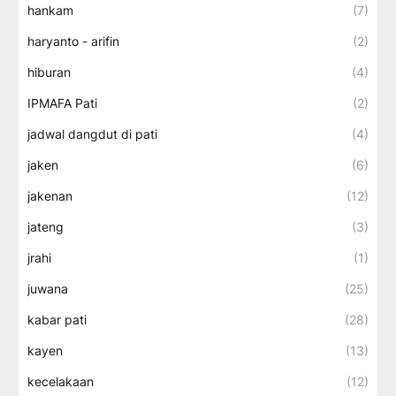
hankam
(7)
haryanto - arifin
(2)
hiburan
(4)
IPMAFA Pati
(2)
jadwal dangdut di pati
(4)
jaken
(6)
jakenan
(12)
jateng
(3)
jrahi
(1)
juwana
(25)
kabar pati
(28)
kayen
(13)
kecelakaan
(12)