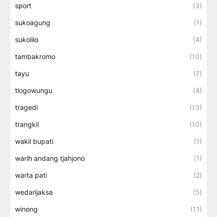
sport
(3)
sukoagung
(1)
sukolilo
(4)
tambakromo
(10)
tayu
(7)
tlogowungu
(4)
tragedi
(13)
trangkil
(10)
wakil bupati
(1)
warih andang tjahjono
(1)
warta pati
(2)
wedarijaksa
(5)
winong
(11)