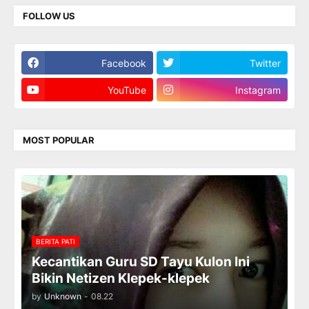
FOLLOW US
Facebook
Twitter
YouTube
Instagram
MOST POPULAR
BERITA PATI
Kecantikan Guru SD Tayu Kulon Ini
Bikin Netizen Klepek-klepek
by
Unknown
-
08.22