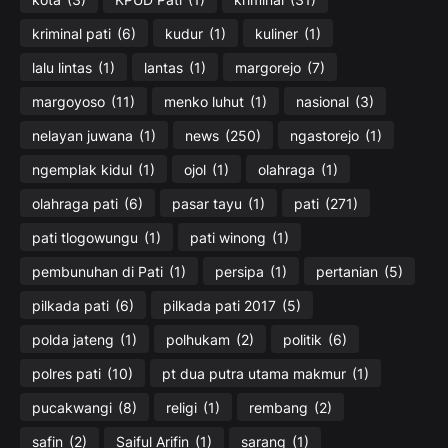
kriminal pati
(6)
kudur
(1)
kuliner
(1)
lalu lintas
(1)
lantas
(1)
margorejo
(7)
margoyoso
(11)
menko luhut
(1)
nasional
(3)
nelayan juwana
(1)
news
(250)
ngastorejo
(1)
ngemplak kidul
(1)
ojol
(1)
olahraga
(1)
olahraga pati
(6)
pasar tayu
(1)
pati
(271)
pati tlogowungu
(1)
pati winong
(1)
pembunuhan di Pati
(1)
persipa
(1)
pertanian
(5)
pilkada pati
(6)
pilkada pati 2017
(5)
polda jateng
(1)
polhukam
(2)
politik
(6)
polres pati
(10)
pt dua putra utama makmur
(1)
pucakwangi
(8)
religi
(1)
rembang
(2)
safin
(2)
Saiful Arifin
(1)
sarang
(1)