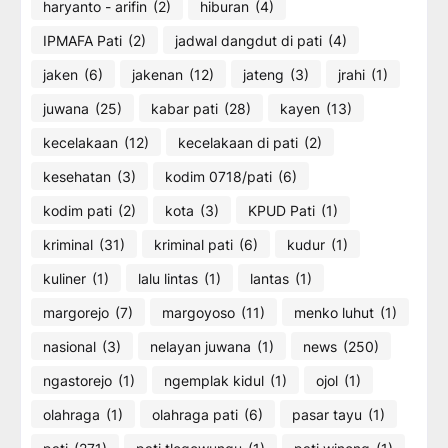
haryanto - arifin
(2)
hiburan
(4)
IPMAFA Pati
(2)
jadwal dangdut di pati
(4)
jaken
(6)
jakenan
(12)
jateng
(3)
jrahi
(1)
juwana
(25)
kabar pati
(28)
kayen
(13)
kecelakaan
(12)
kecelakaan di pati
(2)
kesehatan
(3)
kodim 0718/pati
(6)
kodim pati
(2)
kota
(3)
KPUD Pati
(1)
kriminal
(31)
kriminal pati
(6)
kudur
(1)
kuliner
(1)
lalu lintas
(1)
lantas
(1)
margorejo
(7)
margoyoso
(11)
menko luhut
(1)
nasional
(3)
nelayan juwana
(1)
news
(250)
ngastorejo
(1)
ngemplak kidul
(1)
ojol
(1)
olahraga
(1)
olahraga pati
(6)
pasar tayu
(1)