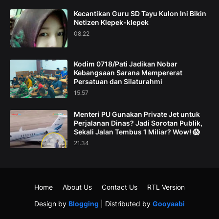
Kecantikan Guru SD Tayu Kulon Ini Bikin
Netizen Klepek-klepek
08.22
Kodim 0718/Pati Jadikan Nobar
Kebangsaan Sarana Mempererat
Persatuan dan Silaturahmi
15.57
Menteri PU Gunakan Private Jet untuk
Perjalanan Dinas? Jadi Sorotan Publik,
Sekali Jalan Tembus 1 Miliar? Wow! 😱
21.34
Home
About Us
Contact Us
RTL Version
Design by
Blogging
| Distributed by
Gooyaabi