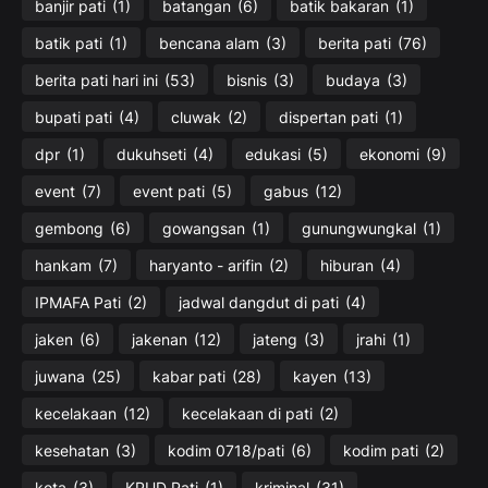
banjir pati
(1)
batangan
(6)
batik bakaran
(1)
batik pati
(1)
bencana alam
(3)
berita pati
(76)
berita pati hari ini
(53)
bisnis
(3)
budaya
(3)
bupati pati
(4)
cluwak
(2)
dispertan pati
(1)
dpr
(1)
dukuhseti
(4)
edukasi
(5)
ekonomi
(9)
event
(7)
event pati
(5)
gabus
(12)
gembong
(6)
gowangsan
(1)
gunungwungkal
(1)
hankam
(7)
haryanto - arifin
(2)
hiburan
(4)
IPMAFA Pati
(2)
jadwal dangdut di pati
(4)
jaken
(6)
jakenan
(12)
jateng
(3)
jrahi
(1)
juwana
(25)
kabar pati
(28)
kayen
(13)
kecelakaan
(12)
kecelakaan di pati
(2)
kesehatan
(3)
kodim 0718/pati
(6)
kodim pati
(2)
kota
(3)
KPUD Pati
(1)
kriminal
(31)