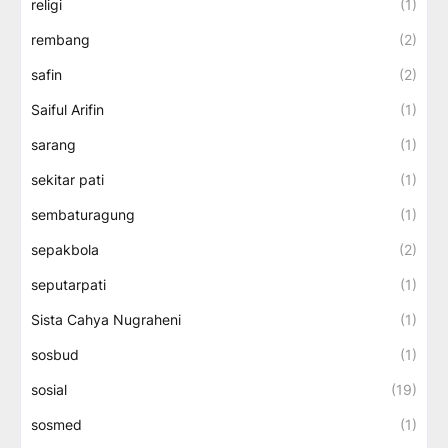
religi
(1)
rembang
(2)
safin
(2)
Saiful Arifin
(1)
sarang
(1)
sekitar pati
(1)
sembaturagung
(1)
sepakbola
(2)
seputarpati
(1)
Sista Cahya Nugraheni
(1)
sosbud
(1)
sosial
(19)
sosmed
(1)