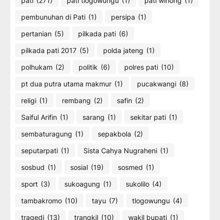
pati
(271)
pati tlogowungu
(1)
pati winong
(1)
pembunuhan di Pati
(1)
persipa
(1)
pertanian
(5)
pilkada pati
(6)
pilkada pati 2017
(5)
polda jateng
(1)
polhukam
(2)
politik
(6)
polres pati
(10)
pt dua putra utama makmur
(1)
pucakwangi
(8)
religi
(1)
rembang
(2)
safin
(2)
Saiful Arifin
(1)
sarang
(1)
sekitar pati
(1)
sembaturagung
(1)
sepakbola
(2)
seputarpati
(1)
Sista Cahya Nugraheni
(1)
sosbud
(1)
sosial
(19)
sosmed
(1)
sport
(3)
sukoagung
(1)
sukolilo
(4)
tambakromo
(10)
tayu
(7)
tlogowungu
(4)
tragedi
(13)
trangkil
(10)
wakil bupati
(1)