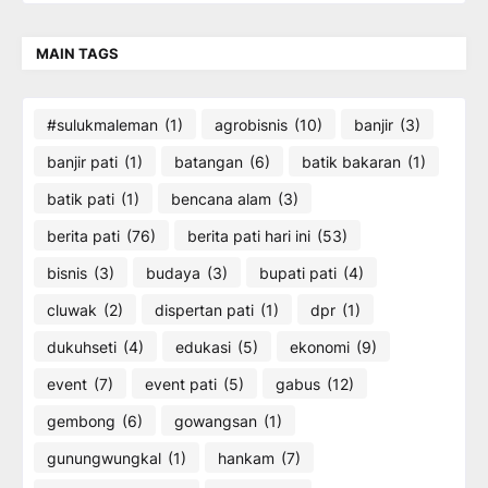
MAIN TAGS
#sulukmaleman
(1)
agrobisnis
(10)
banjir
(3)
banjir pati
(1)
batangan
(6)
batik bakaran
(1)
batik pati
(1)
bencana alam
(3)
berita pati
(76)
berita pati hari ini
(53)
bisnis
(3)
budaya
(3)
bupati pati
(4)
cluwak
(2)
dispertan pati
(1)
dpr
(1)
dukuhseti
(4)
edukasi
(5)
ekonomi
(9)
event
(7)
event pati
(5)
gabus
(12)
gembong
(6)
gowangsan
(1)
gunungwungkal
(1)
hankam
(7)