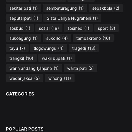
sekitar pati
(1)
sembaturagung
(1)
sepakbola
(2)
seputarpati
(1)
Sista Cahya Nugraheni
(1)
sosbud
(1)
sosial
(19)
sosmed
(1)
sport
(3)
sukoagung
(1)
sukolilo
(4)
tambakromo
(10)
tayu
(7)
tlogowungu
(4)
tragedi
(13)
trangkil
(10)
wakil bupati
(1)
warih andang tjahjono
(1)
warta pati
(2)
wedarijaksa
(5)
winong
(11)
CATEGORIES
POPULAR POSTS