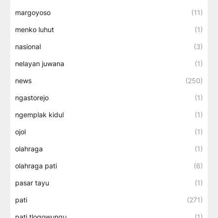
margoyoso
(11)
menko luhut
(1)
nasional
(3)
nelayan juwana
(1)
news
(250)
ngastorejo
(1)
ngemplak kidul
(1)
ojol
(1)
olahraga
(1)
olahraga pati
(6)
pasar tayu
(1)
pati
(271)
pati tlogowungu
(1)