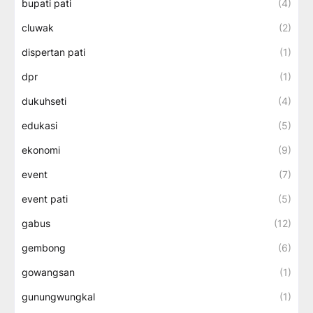
bupati pati
(4)
cluwak
(2)
dispertan pati
(1)
dpr
(1)
dukuhseti
(4)
edukasi
(5)
ekonomi
(9)
event
(7)
event pati
(5)
gabus
(12)
gembong
(6)
gowangsan
(1)
gunungwungkal
(1)