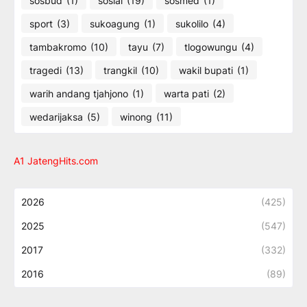
sosbud
(1)
sosial
(19)
sosmed
(1)
sport
(3)
sukoagung
(1)
sukolilo
(4)
tambakromo
(10)
tayu
(7)
tlogowungu
(4)
tragedi
(13)
trangkil
(10)
wakil bupati
(1)
warih andang tjahjono
(1)
warta pati
(2)
wedarijaksa
(5)
winong
(11)
A1 JatengHits.com
2026
(425)
2025
(547)
2017
(332)
2016
(89)