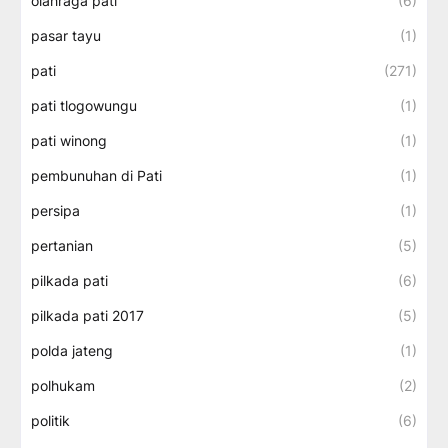
olahraga pati
(6)
pasar tayu
(1)
pati
(271)
pati tlogowungu
(1)
pati winong
(1)
pembunuhan di Pati
(1)
persipa
(1)
pertanian
(5)
pilkada pati
(6)
pilkada pati 2017
(5)
polda jateng
(1)
polhukam
(2)
politik
(6)