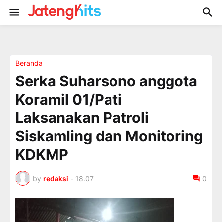
Beranda
Serka Suharsono anggota
Koramil 01/Pati
Laksanakan Patroli
Siskamling dan Monitoring
KDKMP
by
redaksi
-
18.07
0