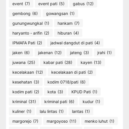
event
(7)
event pati
(5)
gabus
(12)
gembong
(6)
gowangsan
(1)
gunungwungkal
(1)
hankam
(7)
haryanto - arifin
(2)
hiburan
(4)
IPMAFA Pati
(2)
jadwal dangdut di pati
(4)
jaken
(6)
jakenan
(12)
jateng
(3)
jrahi
(1)
juwana
(25)
kabar pati
(28)
kayen
(13)
kecelakaan
(12)
kecelakaan di pati
(2)
kesehatan
(3)
kodim 0718/pati
(6)
kodim pati
(2)
kota
(3)
KPUD Pati
(1)
kriminal
(31)
kriminal pati
(6)
kudur
(1)
kuliner
(1)
lalu lintas
(1)
lantas
(1)
margorejo
(7)
margoyoso
(11)
menko luhut
(1)