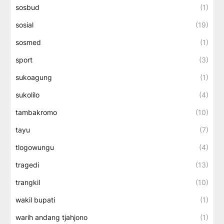
sosbud
(1)
sosial
(19)
sosmed
(1)
sport
(3)
sukoagung
(1)
sukolilo
(4)
tambakromo
(10)
tayu
(7)
tlogowungu
(4)
tragedi
(13)
trangkil
(10)
wakil bupati
(1)
warih andang tjahjono
(1)