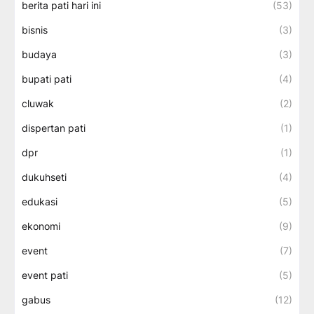
berita pati hari ini
(53)
bisnis
(3)
budaya
(3)
bupati pati
(4)
cluwak
(2)
dispertan pati
(1)
dpr
(1)
dukuhseti
(4)
edukasi
(5)
ekonomi
(9)
event
(7)
event pati
(5)
gabus
(12)