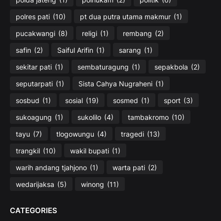
polres pati
(10)
pt dua putra utama makmur
(1)
pucakwangi
(8)
religi
(1)
rembang
(2)
safin
(2)
Saiful Arifin
(1)
sarang
(1)
sekitar pati
(1)
sembaturagung
(1)
sepakbola
(2)
seputarpati
(1)
Sista Cahya Nugraheni
(1)
sosbud
(1)
sosial
(19)
sosmed
(1)
sport
(3)
sukoagung
(1)
sukolilo
(4)
tambakromo
(10)
tayu
(7)
tlogowungu
(4)
tragedi
(13)
trangkil
(10)
wakil bupati
(1)
warih andang tjahjono
(1)
warta pati
(2)
wedarijaksa
(5)
winong
(11)
CATEGORIES