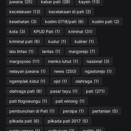
juwana
(25)
kabar pati
(28)
kayen
(13)
kecelakaan
(12)
kecelakaan di pati
(2)
kesehatan
(3)
kodim 0718/pati
(6)
kodim pati
(2)
kota
(3)
KPUD Pati
(1)
kriminal
(31)
kriminal pati
(6)
kudur
(1)
kuliner
(1)
lalu lintas
(1)
lantas
(1)
margorejo
(7)
margoyoso
(11)
menko luhut
(1)
nasional
(3)
nelayan juwana
(1)
news
(250)
ngastorejo
(1)
ngemplak kidul
(1)
ojol
(1)
olahraga
(1)
olahraga pati
(6)
pasar tayu
(1)
pati
(271)
pati tlogowungu
(1)
pati winong
(1)
pembunuhan di Pati
(1)
persipa
(1)
pertanian
(5)
pilkada pati
(6)
pilkada pati 2017
(5)
polda jateng
(1)
polhukam
(2)
politik
(6)