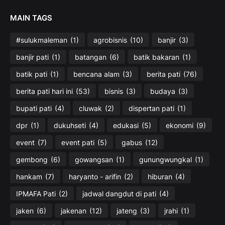
MAIN TAGS
#sulukmaleman
(1)
agrobisnis
(10)
banjir
(3)
banjir pati
(1)
batangan
(6)
batik bakaran
(1)
batik pati
(1)
bencana alam
(3)
berita pati
(76)
berita pati hari ini
(53)
bisnis
(3)
budaya
(3)
bupati pati
(4)
cluwak
(2)
dispertan pati
(1)
dpr
(1)
dukuhseti
(4)
edukasi
(5)
ekonomi
(9)
event
(7)
event pati
(5)
gabus
(12)
gembong
(6)
gowangsan
(1)
gunungwungkal
(1)
hankam
(7)
haryanto - arifin
(2)
hiburan
(4)
IPMAFA Pati
(2)
jadwal dangdut di pati
(4)
jaken
(6)
jakenan
(12)
jateng
(3)
jrahi
(1)