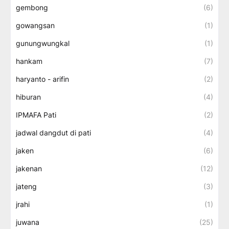
gembong
(6)
gowangsan
(1)
gunungwungkal
(1)
hankam
(7)
haryanto - arifin
(2)
hiburan
(4)
IPMAFA Pati
(2)
jadwal dangdut di pati
(4)
jaken
(6)
jakenan
(12)
jateng
(3)
jrahi
(1)
juwana
(25)