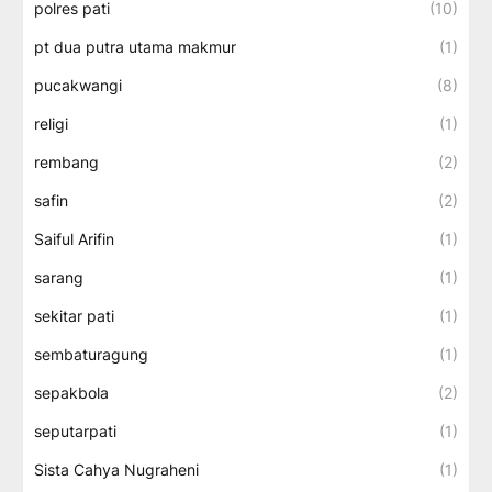
polres pati
(10)
pt dua putra utama makmur
(1)
pucakwangi
(8)
religi
(1)
rembang
(2)
safin
(2)
Saiful Arifin
(1)
sarang
(1)
sekitar pati
(1)
sembaturagung
(1)
sepakbola
(2)
seputarpati
(1)
Sista Cahya Nugraheni
(1)