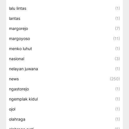
lalu lintas
(1)
lantas
(1)
margorejo
(7)
margoyoso
(11)
menko luhut
(1)
nasional
(3)
nelayan juwana
(1)
news
(250)
ngastorejo
(1)
ngemplak kidul
(1)
ojol
(1)
olahraga
(1)