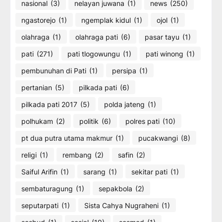
nasional
(3)
nelayan juwana
(1)
news
(250)
ngastorejo
(1)
ngemplak kidul
(1)
ojol
(1)
olahraga
(1)
olahraga pati
(6)
pasar tayu
(1)
pati
(271)
pati tlogowungu
(1)
pati winong
(1)
pembunuhan di Pati
(1)
persipa
(1)
pertanian
(5)
pilkada pati
(6)
pilkada pati 2017
(5)
polda jateng
(1)
polhukam
(2)
politik
(6)
polres pati
(10)
pt dua putra utama makmur
(1)
pucakwangi
(8)
religi
(1)
rembang
(2)
safin
(2)
Saiful Arifin
(1)
sarang
(1)
sekitar pati
(1)
sembaturagung
(1)
sepakbola
(2)
seputarpati
(1)
Sista Cahya Nugraheni
(1)