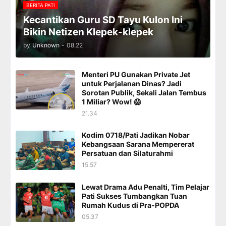
BERITA PATI
Kecantikan Guru SD Tayu Kulon Ini
Bikin Netizen Klepek-klepek
by
Unknown
-
08.22
Menteri PU Gunakan Private Jet
untuk Perjalanan Dinas? Jadi
Sorotan Publik, Sekali Jalan Tembus
1 Miliar? Wow! 😱
21.34
Kodim 0718/Pati Jadikan Nobar
Kebangsaan Sarana Mempererat
Persatuan dan Silaturahmi
15.57
Lewat Drama Adu Penalti, Tim Pelajar
Pati Sukses Tumbangkan Tuan
Rumah Kudus di Pra-POPDA
05.37