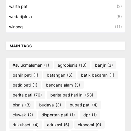
warta pati
(2)
wedarijaksa
(5)
winong
(11)
MAIN TAGS
#sulukmaleman
(1)
agrobisnis
(10)
banjir
(3)
banjir pati
(1)
batangan
(6)
batik bakaran
(1)
batik pati
(1)
bencana alam
(3)
berita pati
(76)
berita pati hari ini
(53)
bisnis
(3)
budaya
(3)
bupati pati
(4)
cluwak
(2)
dispertan pati
(1)
dpr
(1)
dukuhseti
(4)
edukasi
(5)
ekonomi
(9)