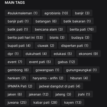
MAIN TAGS
#sulukmaleman
(1)
agrobisnis
(10)
banjir
(3)
banjir pati
(1)
batangan
(6)
batik bakaran
(1)
batik pati
(1)
bencana alam
(3)
berita pati
(76)
berita pati hari ini
(53)
bisnis
(3)
budaya
(3)
bupati pati
(4)
cluwak
(2)
dispertan pati
(1)
dpr
(1)
dukuhseti
(4)
edukasi
(5)
ekonomi
(9)
event
(7)
event pati
(5)
gabus
(12)
gembong
(6)
gowangsan
(1)
gunungwungkal
(1)
hankam
(7)
haryanto - arifin
(2)
hiburan
(4)
IPMAFA Pati
(2)
jadwal dangdut di pati
(4)
jaken
(6)
jakenan
(12)
jateng
(3)
jrahi
(1)
juwana
(25)
kabar pati
(28)
kayen
(13)