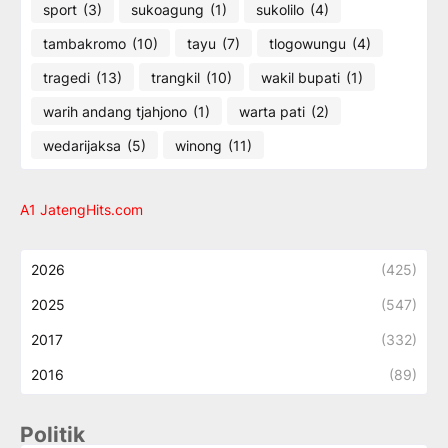
sport
(3)
sukoagung
(1)
sukolilo
(4)
tambakromo
(10)
tayu
(7)
tlogowungu
(4)
tragedi
(13)
trangkil
(10)
wakil bupati
(1)
warih andang tjahjono
(1)
warta pati
(2)
wedarijaksa
(5)
winong
(11)
A1 JatengHits.com
2026
(425)
2025
(547)
2017
(332)
2016
(89)
Politik