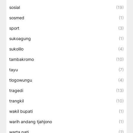
sosial
(19)
sosmed
(1)
sport
(3)
sukoagung
(1)
sukolilo
(4)
tambakromo
(10)
tayu
(7)
tlogowungu
(4)
tragedi
(13)
trangkil
(10)
wakil bupati
(1)
warih andang tjahjono
(1)
warta pati
(2)