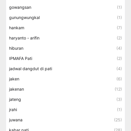
gowangsan
(1)
gunungwungkal
(1)
hankam
(7)
haryanto - arifin
(2)
hiburan
(4)
IPMAFA Pati
(2)
jadwal dangdut di pati
(4)
jaken
(6)
jakenan
(12)
jateng
(3)
jrahi
(1)
juwana
(25)
kabar pati
(28)