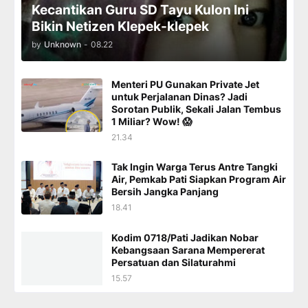
Kecantikan Guru SD Tayu Kulon Ini
Bikin Netizen Klepek-klepek
by
Unknown
-
08.22
Menteri PU Gunakan Private Jet
untuk Perjalanan Dinas? Jadi
Sorotan Publik, Sekali Jalan Tembus
1 Miliar? Wow! 😱
21.34
Tak Ingin Warga Terus Antre Tangki
Air, Pemkab Pati Siapkan Program Air
Bersih Jangka Panjang
18.41
Kodim 0718/Pati Jadikan Nobar
Kebangsaan Sarana Mempererat
Persatuan dan Silaturahmi
15.57