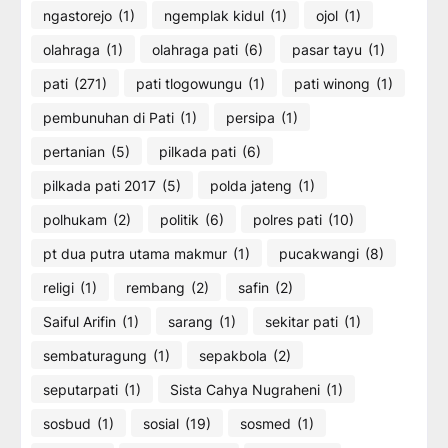
ngastorejo
(1)
ngemplak kidul
(1)
ojol
(1)
olahraga
(1)
olahraga pati
(6)
pasar tayu
(1)
pati
(271)
pati tlogowungu
(1)
pati winong
(1)
pembunuhan di Pati
(1)
persipa
(1)
pertanian
(5)
pilkada pati
(6)
pilkada pati 2017
(5)
polda jateng
(1)
polhukam
(2)
politik
(6)
polres pati
(10)
pt dua putra utama makmur
(1)
pucakwangi
(8)
religi
(1)
rembang
(2)
safin
(2)
Saiful Arifin
(1)
sarang
(1)
sekitar pati
(1)
sembaturagung
(1)
sepakbola
(2)
seputarpati
(1)
Sista Cahya Nugraheni
(1)
sosbud
(1)
sosial
(19)
sosmed
(1)