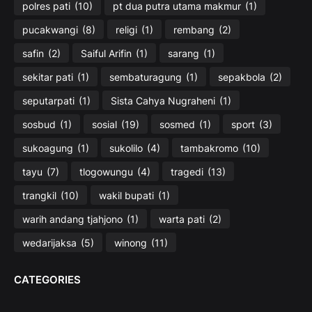
polres pati
(10)
pt dua putra utama makmur
(1)
pucakwangi
(8)
religi
(1)
rembang
(2)
safin
(2)
Saiful Arifin
(1)
sarang
(1)
sekitar pati
(1)
sembaturagung
(1)
sepakbola
(2)
seputarpati
(1)
Sista Cahya Nugraheni
(1)
sosbud
(1)
sosial
(19)
sosmed
(1)
sport
(3)
sukoagung
(1)
sukolilo
(4)
tambakromo
(10)
tayu
(7)
tlogowungu
(4)
tragedi
(13)
trangkil
(10)
wakil bupati
(1)
warih andang tjahjono
(1)
warta pati
(2)
wedarijaksa
(5)
winong
(11)
CATEGORIES