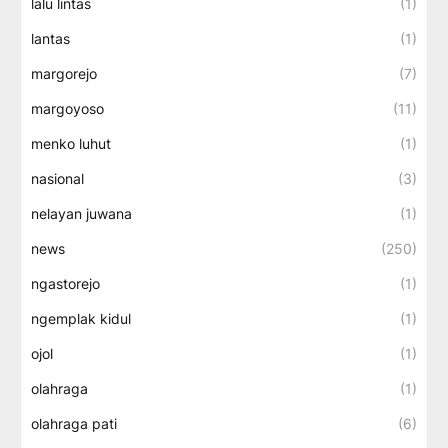
lalu lintas
(1)
lantas
(1)
margorejo
(7)
margoyoso
(11)
menko luhut
(1)
nasional
(3)
nelayan juwana
(1)
news
(250)
ngastorejo
(1)
ngemplak kidul
(1)
ojol
(1)
olahraga
(1)
olahraga pati
(6)