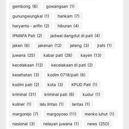
gembong
(6)
gowangsan
(1)
gunungwungkal
(1)
hankam
(7)
haryanto - arifin
(2)
hiburan
(4)
IPMAFA Pati
(2)
jadwal dangdut di pati
(4)
jaken
(6)
jakenan
(12)
jateng
(3)
jrahi
(1)
juwana
(25)
kabar pati
(28)
kayen
(13)
kecelakaan
(12)
kecelakaan di pati
(2)
kesehatan
(3)
kodim 0718/pati
(6)
kodim pati
(2)
kota
(3)
KPUD Pati
(1)
kriminal
(31)
kriminal pati
(6)
kudur
(1)
kuliner
(1)
lalu lintas
(1)
lantas
(1)
margorejo
(7)
margoyoso
(11)
menko luhut
(1)
nasional
(3)
nelayan juwana
(1)
news
(250)