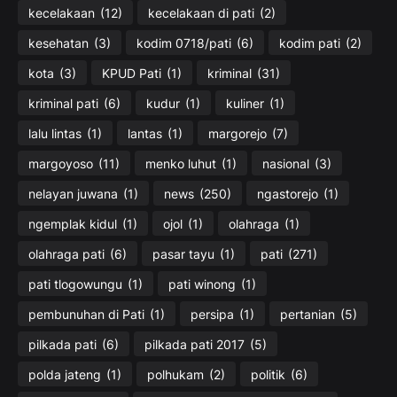
kecelakaan
(12)
kecelakaan di pati
(2)
kesehatan
(3)
kodim 0718/pati
(6)
kodim pati
(2)
kota
(3)
KPUD Pati
(1)
kriminal
(31)
kriminal pati
(6)
kudur
(1)
kuliner
(1)
lalu lintas
(1)
lantas
(1)
margorejo
(7)
margoyoso
(11)
menko luhut
(1)
nasional
(3)
nelayan juwana
(1)
news
(250)
ngastorejo
(1)
ngemplak kidul
(1)
ojol
(1)
olahraga
(1)
olahraga pati
(6)
pasar tayu
(1)
pati
(271)
pati tlogowungu
(1)
pati winong
(1)
pembunuhan di Pati
(1)
persipa
(1)
pertanian
(5)
pilkada pati
(6)
pilkada pati 2017
(5)
polda jateng
(1)
polhukam
(2)
politik
(6)