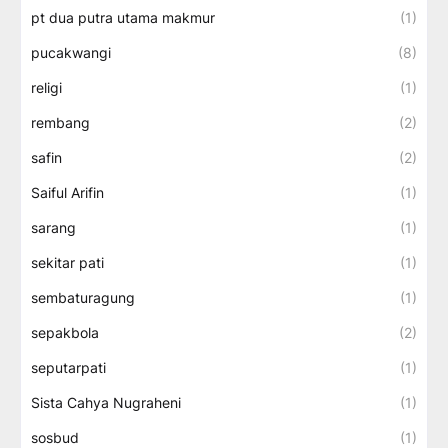
pt dua putra utama makmur
(1)
pucakwangi
(8)
religi
(1)
rembang
(2)
safin
(2)
Saiful Arifin
(1)
sarang
(1)
sekitar pati
(1)
sembaturagung
(1)
sepakbola
(2)
seputarpati
(1)
Sista Cahya Nugraheni
(1)
sosbud
(1)