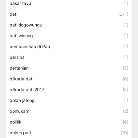
pasar tayu
(1)
pati
(271)
pati tlogowungu
(1)
pati winong
(1)
pembunuhan di Pati
(1)
persipa
(1)
pertanian
(5)
pilkada pati
(6)
pilkada pati 2017
(5)
polda jateng
(1)
polhukam
(2)
politik
(6)
polres pati
(10)