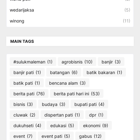
wedarijaksa
(5)
winong
(11)
MAIN TAGS
#sulukmaleman
(1)
agrobisnis
(10)
banjir
(3)
banjir pati
(1)
batangan
(6)
batik bakaran
(1)
batik pati
(1)
bencana alam
(3)
berita pati
(76)
berita pati hari ini
(53)
bisnis
(3)
budaya
(3)
bupati pati
(4)
cluwak
(2)
dispertan pati
(1)
dpr
(1)
dukuhseti
(4)
edukasi
(5)
ekonomi
(9)
event
(7)
event pati
(5)
gabus
(12)