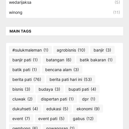
wedarijaksa
(5)
winong
(11)
MAIN TAGS
#sulukmaleman
(1)
agrobisnis
(10)
banjir
(3)
banjir pati
(1)
batangan
(6)
batik bakaran
(1)
batik pati
(1)
bencana alam
(3)
berita pati
(76)
berita pati hari ini
(53)
bisnis
(3)
budaya
(3)
bupati pati
(4)
cluwak
(2)
dispertan pati
(1)
dpr
(1)
dukuhseti
(4)
edukasi
(5)
ekonomi
(9)
event
(7)
event pati
(5)
gabus
(12)
gembong
(6)
gowangsan
(1)