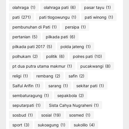
olahraga
(1)
olahraga pati
(6)
pasar tayu
(1)
pati
(271)
pati tlogowungu
(1)
pati winong
(1)
pembunuhan di Pati
(1)
persipa
(1)
pertanian
(5)
pilkada pati
(6)
pilkada pati 2017
(5)
polda jateng
(1)
polhukam
(2)
politik
(6)
polres pati
(10)
pt dua putra utama makmur
(1)
pucakwangi
(8)
religi
(1)
rembang
(2)
safin
(2)
Saiful Arifin
(1)
sarang
(1)
sekitar pati
(1)
sembaturagung
(1)
sepakbola
(2)
seputarpati
(1)
Sista Cahya Nugraheni
(1)
sosbud
(1)
sosial
(19)
sosmed
(1)
sport
(3)
sukoagung
(1)
sukolilo
(4)