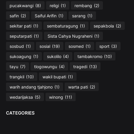
pucakwangi
(8)
religi
(1)
rembang
(2)
safin
(2)
Saiful Arifin
(1)
sarang
(1)
sekitar pati
(1)
sembaturagung
(1)
sepakbola
(2)
seputarpati
(1)
Sista Cahya Nugraheni
(1)
sosbud
(1)
sosial
(19)
sosmed
(1)
sport
(3)
sukoagung
(1)
sukolilo
(4)
tambakromo
(10)
tayu
(7)
tlogowungu
(4)
tragedi
(13)
trangkil
(10)
wakil bupati
(1)
warih andang tjahjono
(1)
warta pati
(2)
wedarijaksa
(5)
winong
(11)
CATEGORIES