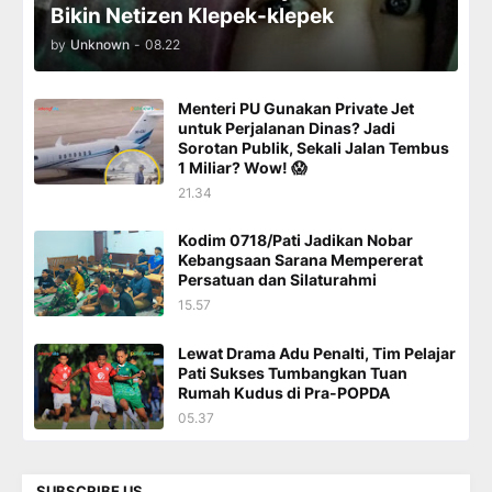
Bikin Netizen Klepek-klepek
by
Unknown
-
08.22
Menteri PU Gunakan Private Jet
untuk Perjalanan Dinas? Jadi
Sorotan Publik, Sekali Jalan Tembus
1 Miliar? Wow! 😱
21.34
Kodim 0718/Pati Jadikan Nobar
Kebangsaan Sarana Mempererat
Persatuan dan Silaturahmi
15.57
Lewat Drama Adu Penalti, Tim Pelajar
Pati Sukses Tumbangkan Tuan
Rumah Kudus di Pra-POPDA
05.37
SUBSCRIBE US