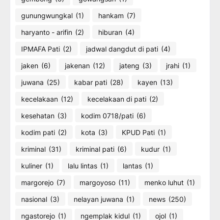
gunungwungkal
(1)
hankam
(7)
haryanto - arifin
(2)
hiburan
(4)
IPMAFA Pati
(2)
jadwal dangdut di pati
(4)
jaken
(6)
jakenan
(12)
jateng
(3)
jrahi
(1)
juwana
(25)
kabar pati
(28)
kayen
(13)
kecelakaan
(12)
kecelakaan di pati
(2)
kesehatan
(3)
kodim 0718/pati
(6)
kodim pati
(2)
kota
(3)
KPUD Pati
(1)
kriminal
(31)
kriminal pati
(6)
kudur
(1)
kuliner
(1)
lalu lintas
(1)
lantas
(1)
margorejo
(7)
margoyoso
(11)
menko luhut
(1)
nasional
(3)
nelayan juwana
(1)
news
(250)
ngastorejo
(1)
ngemplak kidul
(1)
ojol
(1)