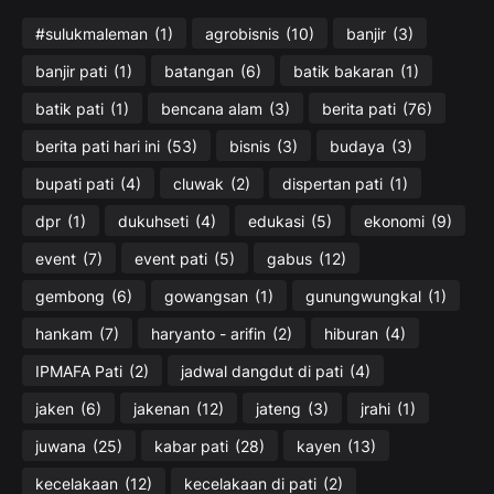
#sulukmaleman
(1)
agrobisnis
(10)
banjir
(3)
banjir pati
(1)
batangan
(6)
batik bakaran
(1)
batik pati
(1)
bencana alam
(3)
berita pati
(76)
berita pati hari ini
(53)
bisnis
(3)
budaya
(3)
bupati pati
(4)
cluwak
(2)
dispertan pati
(1)
dpr
(1)
dukuhseti
(4)
edukasi
(5)
ekonomi
(9)
event
(7)
event pati
(5)
gabus
(12)
gembong
(6)
gowangsan
(1)
gunungwungkal
(1)
hankam
(7)
haryanto - arifin
(2)
hiburan
(4)
IPMAFA Pati
(2)
jadwal dangdut di pati
(4)
jaken
(6)
jakenan
(12)
jateng
(3)
jrahi
(1)
juwana
(25)
kabar pati
(28)
kayen
(13)
kecelakaan
(12)
kecelakaan di pati
(2)