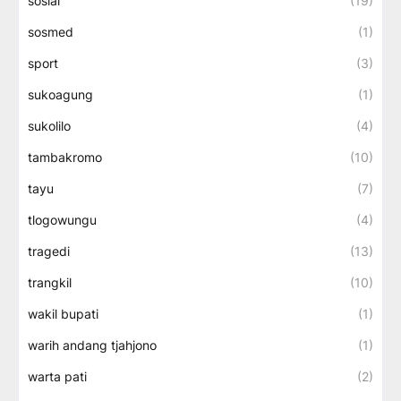
sosial
(19)
sosmed
(1)
sport
(3)
sukoagung
(1)
sukolilo
(4)
tambakromo
(10)
tayu
(7)
tlogowungu
(4)
tragedi
(13)
trangkil
(10)
wakil bupati
(1)
warih andang tjahjono
(1)
warta pati
(2)