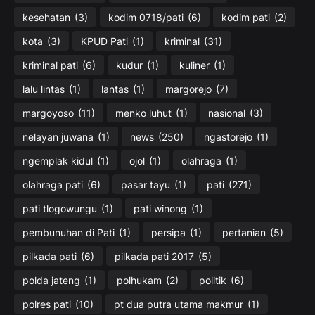
kesehatan
(3)
kodim 0718/pati
(6)
kodim pati
(2)
kota
(3)
KPUD Pati
(1)
kriminal
(31)
kriminal pati
(6)
kudur
(1)
kuliner
(1)
lalu lintas
(1)
lantas
(1)
margorejo
(7)
margoyoso
(11)
menko luhut
(1)
nasional
(3)
nelayan juwana
(1)
news
(250)
ngastorejo
(1)
ngemplak kidul
(1)
ojol
(1)
olahraga
(1)
olahraga pati
(6)
pasar tayu
(1)
pati
(271)
pati tlogowungu
(1)
pati winong
(1)
pembunuhan di Pati
(1)
persipa
(1)
pertanian
(5)
pilkada pati
(6)
pilkada pati 2017
(5)
polda jateng
(1)
polhukam
(2)
politik
(6)
polres pati
(10)
pt dua putra utama makmur
(1)