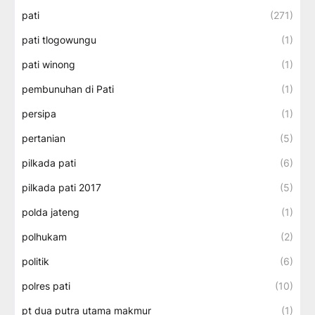
pati
(271)
pati tlogowungu
(1)
pati winong
(1)
pembunuhan di Pati
(1)
persipa
(1)
pertanian
(5)
pilkada pati
(6)
pilkada pati 2017
(5)
polda jateng
(1)
polhukam
(2)
politik
(6)
polres pati
(10)
pt dua putra utama makmur
(1)