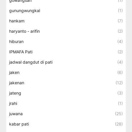
gowangsan
(1)
gunungwungkal
(1)
hankam
(7)
haryanto - arifin
(2)
hiburan
(4)
IPMAFA Pati
(2)
jadwal dangdut di pati
(4)
jaken
(6)
jakenan
(12)
jateng
(3)
jrahi
(1)
juwana
(25)
kabar pati
(28)