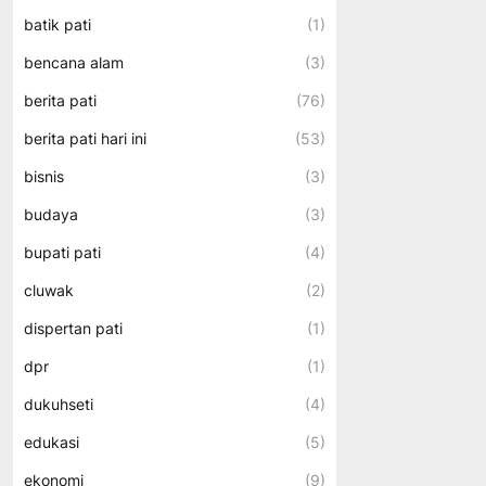
batik pati
(1)
bencana alam
(3)
berita pati
(76)
berita pati hari ini
(53)
bisnis
(3)
budaya
(3)
bupati pati
(4)
cluwak
(2)
dispertan pati
(1)
dpr
(1)
dukuhseti
(4)
edukasi
(5)
ekonomi
(9)