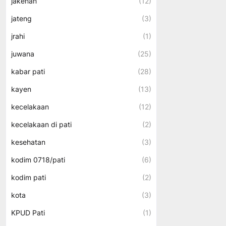
jakenan
(12)
jateng
(3)
jrahi
(1)
juwana
(25)
kabar pati
(28)
kayen
(13)
kecelakaan
(12)
kecelakaan di pati
(2)
kesehatan
(3)
kodim 0718/pati
(6)
kodim pati
(2)
kota
(3)
KPUD Pati
(1)