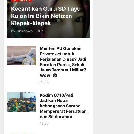
BERITA PATI
Kecantikan Guru SD Tayu
Kulon Ini Bikin Netizen
Klepek-klepek
by
Unknown
-
08.22
Menteri PU Gunakan
Private Jet untuk
Perjalanan Dinas? Jadi
Sorotan Publik, Sekali
Jalan Tembus 1 Miliar?
Wow! 😱
21.34
Kodim 0718/Pati
Jadikan Nobar
Kebangsaan Sarana
Mempererat Persatuan
dan Silaturahmi
15.57