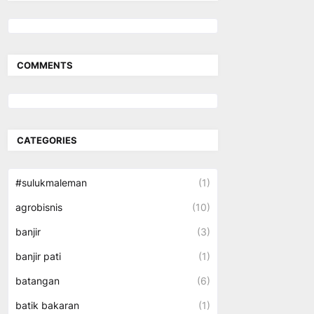
COMMENTS
CATEGORIES
#sulukmaleman
(1)
agrobisnis
(10)
banjir
(3)
banjir pati
(1)
batangan
(6)
batik bakaran
(1)