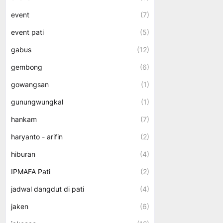
event
(7)
event pati
(5)
gabus
(12)
gembong
(6)
gowangsan
(1)
gunungwungkal
(1)
hankam
(7)
haryanto - arifin
(2)
hiburan
(4)
IPMAFA Pati
(2)
jadwal dangdut di pati
(4)
jaken
(6)