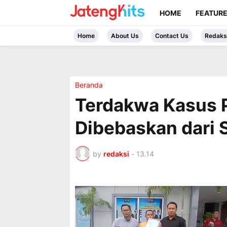
HOME
FEATUR
Home
About Us
Contact Us
Redaks
Beranda
Terdakwa Kasus P
Dibebaskan dari
by
redaksi
-
13.14