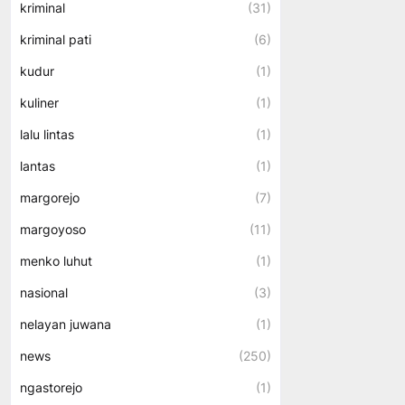
kriminal
(31)
kriminal pati
(6)
kudur
(1)
kuliner
(1)
lalu lintas
(1)
lantas
(1)
margorejo
(7)
margoyoso
(11)
menko luhut
(1)
nasional
(3)
nelayan juwana
(1)
news
(250)
ngastorejo
(1)