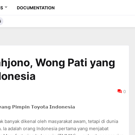
ES
DOCUMENTATION
i
hjono, Wong Pati yang
donesia
0
𝗮𝗻𝗴 𝗣𝗶𝗺𝗽𝗶𝗻 𝗧𝗼𝘆𝗼𝘁𝗮 𝗜𝗻𝗱𝗼𝗻𝗲𝘀𝗶𝗮
 banyak dikenal oleh masyarakat awam, tetapi di dunia
a. Ia adalah orang Indonesia pertama yang menjabat