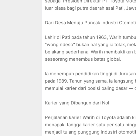
sebagai Presiden Direktur PT Toyota Mot
luar biasa bagi putra daerah asal Pati, Ja
Dari Desa Menuju Puncak Industri Otomoti
Lahir di Pati pada tahun 1963, Warih tum
"wong ndeso" bukan hal yang ia tolak, mela
belakang sederhana, Warih membuktikan ba
seseorang menembus batas global.
Ia menempuh pendidikan tinggi di Jurusan
pada 1989. Tahun yang sama, ia langsung
memulai karier dari posisi paling dasar — 
Karier yang Dibangun dari Nol
Perjalanan karier Warih di Toyota adalah ki
menapaki tangga karier satu per satu hin
menjadi tulang punggung industri otomotif