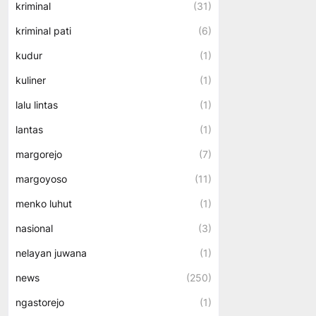
kriminal
(31)
kriminal pati
(6)
kudur
(1)
kuliner
(1)
lalu lintas
(1)
lantas
(1)
margorejo
(7)
margoyoso
(11)
menko luhut
(1)
nasional
(3)
nelayan juwana
(1)
news
(250)
ngastorejo
(1)