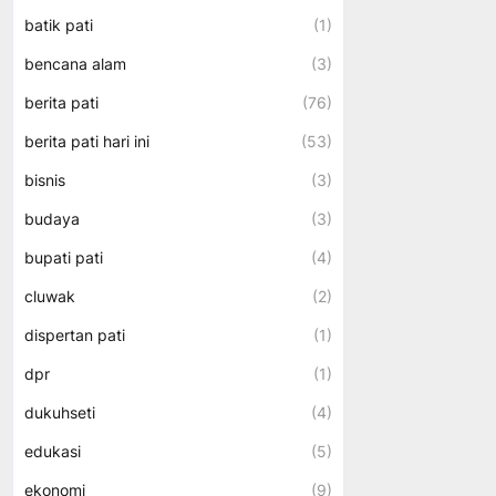
batik pati
(1)
bencana alam
(3)
berita pati
(76)
berita pati hari ini
(53)
bisnis
(3)
budaya
(3)
bupati pati
(4)
cluwak
(2)
dispertan pati
(1)
dpr
(1)
dukuhseti
(4)
edukasi
(5)
ekonomi
(9)