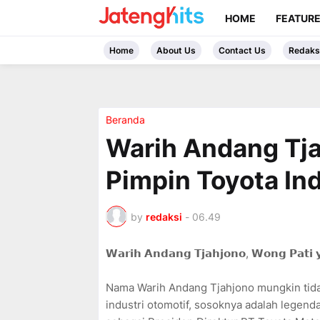
HOME
FEATUR
Home
About Us
Contact Us
Redaks
Beranda
Warih Andang Tja
Pimpin Toyota In
by
redaksi
-
06.49
𝗪𝗮𝗿𝗶𝗵 𝗔𝗻𝗱𝗮𝗻𝗴 𝗧𝗷𝗮𝗵𝗷𝗼𝗻𝗼, 𝗪𝗼𝗻𝗴 𝗣𝗮𝘁𝗶 
Nama Warih Andang Tjahjono mungkin tidak
industri otomotif, sosoknya adalah legend