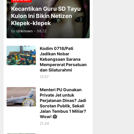
BERITA PATI
Kecantikan Guru SD Tayu
Kulon Ini Bikin Netizen
Klepek-klepek
by
Unknown
-
08.22
Kodim 0718/Pati
Jadikan Nobar
Kebangsaan Sarana
Mempererat Persatuan
dan Silaturahmi
15.57
Menteri PU Gunakan
Private Jet untuk
Perjalanan Dinas? Jadi
Sorotan Publik, Sekali
Jalan Tembus 1 Miliar?
Wow! 😱
21.34