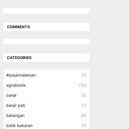
COMMENTS
CATEGORIES
#sulukmaleman
(1)
agrobisnis
(10)
banjir
(3)
banjir pati
(1)
batangan
(6)
batik bakaran
(1)