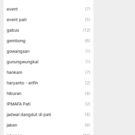
event
(7)
event pati
(5)
gabus
(12)
gembong
(6)
gowangsan
(1)
gunungwungkal
(1)
hankam
(7)
haryanto - arifin
(2)
hiburan
(4)
IPMAFA Pati
(2)
jadwal dangdut di pati
(4)
jaken
(6)