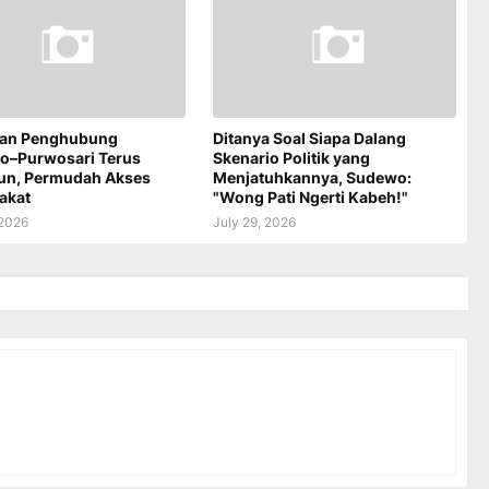
an Penghubung
Ditanya Soal Siapa Dalang
jo–Purwosari Terus
Skenario Politik yang
un, Permudah Akses
Menjatuhkannya, Sudewo:
akat
"Wong Pati Ngerti Kabeh!"
 2026
July 29, 2026