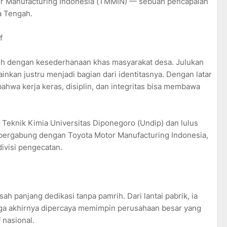
or Manufacturing Indonesia (TMMIN) — sebuah pencapaian
wa Tengah.
f
buh dengan kesederhanaan khas masyarakat desa. Julukan
inkan justru menjadi bagian dari identitasnya. Dengan latar
hwa kerja keras, disiplin, dan integritas bisa membawa
 Teknik Kimia Universitas Diponegoro (Undip) dan lulus
 bergabung dengan Toyota Motor Manufacturing Indonesia,
divisi pengecatan.
sah panjang dedikasi tanpa pamrih. Dari lantai pabrik, ia
gga akhirnya dipercaya memimpin perusahaan besar yang
 nasional.