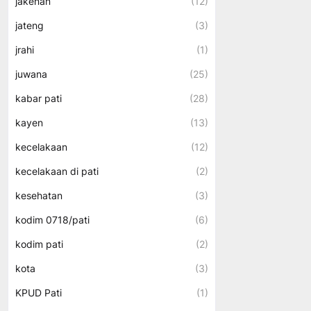
jakenan
(12)
jateng
(3)
jrahi
(1)
juwana
(25)
kabar pati
(28)
kayen
(13)
kecelakaan
(12)
kecelakaan di pati
(2)
kesehatan
(3)
kodim 0718/pati
(6)
kodim pati
(2)
kota
(3)
KPUD Pati
(1)