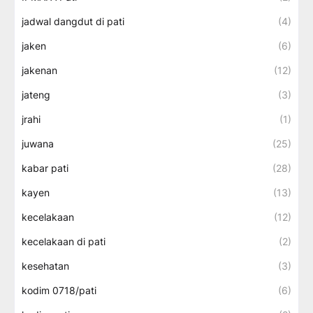
jadwal dangdut di pati
(4)
jaken
(6)
jakenan
(12)
jateng
(3)
jrahi
(1)
juwana
(25)
kabar pati
(28)
kayen
(13)
kecelakaan
(12)
kecelakaan di pati
(2)
kesehatan
(3)
kodim 0718/pati
(6)