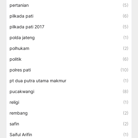
pertanian
(5)
pilkada pati
(6)
pilkada pati 2017
(5)
polda jateng
(1)
polhukam
(2)
politik
(6)
polres pati
(10)
pt dua putra utama makmur
(1)
pucakwangi
(8)
religi
(1)
rembang
(2)
safin
(2)
Saiful Arifin
(1)