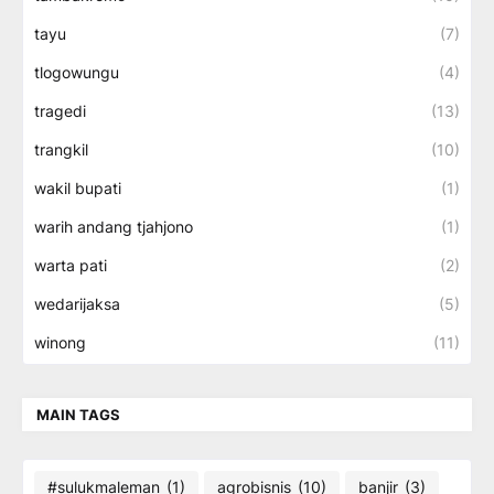
tayu
(7)
tlogowungu
(4)
tragedi
(13)
trangkil
(10)
wakil bupati
(1)
warih andang tjahjono
(1)
warta pati
(2)
wedarijaksa
(5)
winong
(11)
MAIN TAGS
#sulukmaleman
(1)
agrobisnis
(10)
banjir
(3)