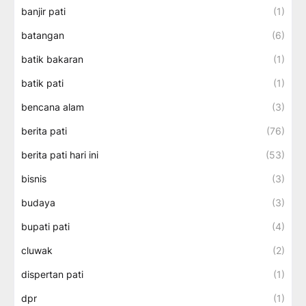
banjir pati
(1)
batangan
(6)
batik bakaran
(1)
batik pati
(1)
bencana alam
(3)
berita pati
(76)
berita pati hari ini
(53)
bisnis
(3)
budaya
(3)
bupati pati
(4)
cluwak
(2)
dispertan pati
(1)
dpr
(1)