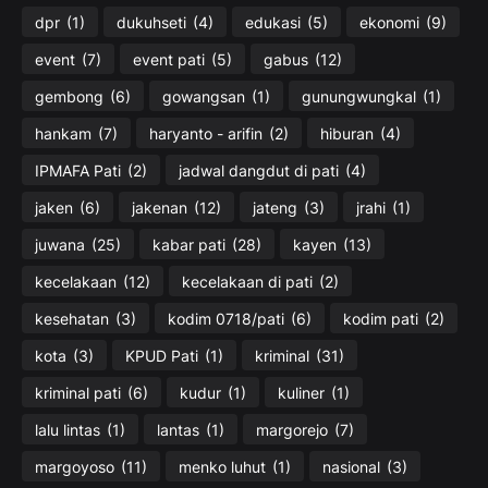
dpr
(1)
dukuhseti
(4)
edukasi
(5)
ekonomi
(9)
event
(7)
event pati
(5)
gabus
(12)
gembong
(6)
gowangsan
(1)
gunungwungkal
(1)
hankam
(7)
haryanto - arifin
(2)
hiburan
(4)
IPMAFA Pati
(2)
jadwal dangdut di pati
(4)
jaken
(6)
jakenan
(12)
jateng
(3)
jrahi
(1)
juwana
(25)
kabar pati
(28)
kayen
(13)
kecelakaan
(12)
kecelakaan di pati
(2)
kesehatan
(3)
kodim 0718/pati
(6)
kodim pati
(2)
kota
(3)
KPUD Pati
(1)
kriminal
(31)
kriminal pati
(6)
kudur
(1)
kuliner
(1)
lalu lintas
(1)
lantas
(1)
margorejo
(7)
margoyoso
(11)
menko luhut
(1)
nasional
(3)