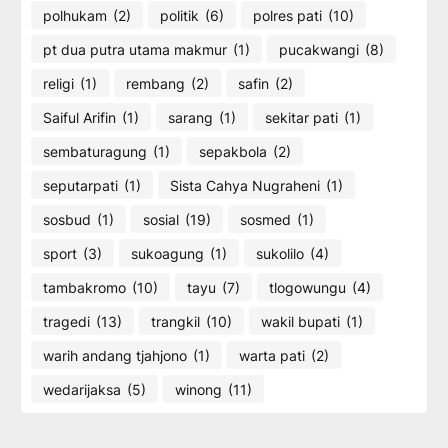
polhukam
(2)
politik
(6)
polres pati
(10)
pt dua putra utama makmur
(1)
pucakwangi
(8)
religi
(1)
rembang
(2)
safin
(2)
Saiful Arifin
(1)
sarang
(1)
sekitar pati
(1)
sembaturagung
(1)
sepakbola
(2)
seputarpati
(1)
Sista Cahya Nugraheni
(1)
sosbud
(1)
sosial
(19)
sosmed
(1)
sport
(3)
sukoagung
(1)
sukolilo
(4)
tambakromo
(10)
tayu
(7)
tlogowungu
(4)
tragedi
(13)
trangkil
(10)
wakil bupati
(1)
warih andang tjahjono
(1)
warta pati
(2)
wedarijaksa
(5)
winong
(11)