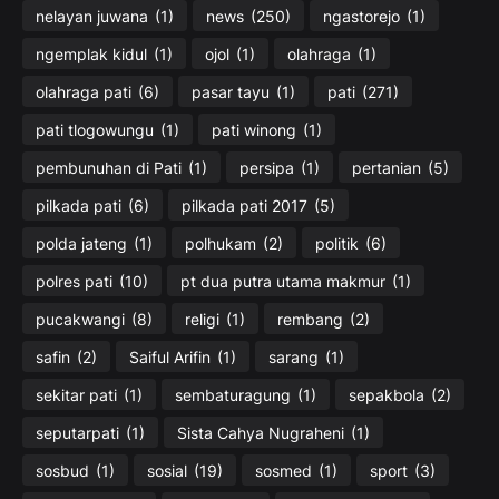
nelayan juwana
(1)
news
(250)
ngastorejo
(1)
ngemplak kidul
(1)
ojol
(1)
olahraga
(1)
olahraga pati
(6)
pasar tayu
(1)
pati
(271)
pati tlogowungu
(1)
pati winong
(1)
pembunuhan di Pati
(1)
persipa
(1)
pertanian
(5)
pilkada pati
(6)
pilkada pati 2017
(5)
polda jateng
(1)
polhukam
(2)
politik
(6)
polres pati
(10)
pt dua putra utama makmur
(1)
pucakwangi
(8)
religi
(1)
rembang
(2)
safin
(2)
Saiful Arifin
(1)
sarang
(1)
sekitar pati
(1)
sembaturagung
(1)
sepakbola
(2)
seputarpati
(1)
Sista Cahya Nugraheni
(1)
sosbud
(1)
sosial
(19)
sosmed
(1)
sport
(3)