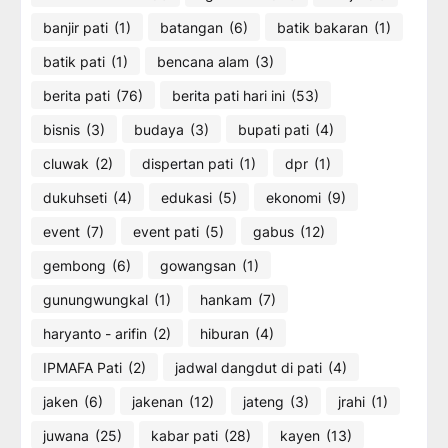
banjir pati
(1)
batangan
(6)
batik bakaran
(1)
batik pati
(1)
bencana alam
(3)
berita pati
(76)
berita pati hari ini
(53)
bisnis
(3)
budaya
(3)
bupati pati
(4)
cluwak
(2)
dispertan pati
(1)
dpr
(1)
dukuhseti
(4)
edukasi
(5)
ekonomi
(9)
event
(7)
event pati
(5)
gabus
(12)
gembong
(6)
gowangsan
(1)
gunungwungkal
(1)
hankam
(7)
haryanto - arifin
(2)
hiburan
(4)
IPMAFA Pati
(2)
jadwal dangdut di pati
(4)
jaken
(6)
jakenan
(12)
jateng
(3)
jrahi
(1)
juwana
(25)
kabar pati
(28)
kayen
(13)