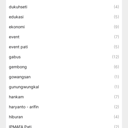
dukuhseti
(4)
edukasi
(5)
ekonomi
(9)
event
(7)
event pati
(5)
gabus
(12)
gembong
(6)
gowangsan
(1)
gunungwungkal
(1)
hankam
(7)
haryanto - arifin
(2)
hiburan
(4)
IPMAFA Pati
(2)