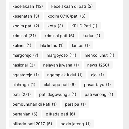
kecelakaan
(12)
kecelakaan di pati
(2)
kesehatan
(3)
kodim 0718/pati
(6)
kodim pati
(2)
kota
(3)
KPUD Pati
(1)
kriminal
(31)
kriminal pati
(6)
kudur
(1)
kuliner
(1)
lalu lintas
(1)
lantas
(1)
margorejo
(7)
margoyoso
(11)
menko luhut
(1)
nasional
(3)
nelayan juwana
(1)
news
(250)
ngastorejo
(1)
ngemplak kidul
(1)
ojol
(1)
olahraga
(1)
olahraga pati
(6)
pasar tayu
(1)
pati
(271)
pati tlogowungu
(1)
pati winong
(1)
pembunuhan di Pati
(1)
persipa
(1)
pertanian
(5)
pilkada pati
(6)
pilkada pati 2017
(5)
polda jateng
(1)