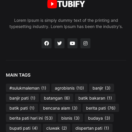
Lorem Ipsum is simply dummy text of the printing and
typesetting industry. Lorem Ipsum has been the industry's.
MAIN TAGS
#sulukmaleman
(1)
agrobisnis
(10)
banjir
(3)
banjir pati
(1)
batangan
(6)
batik bakaran
(1)
batik pati
(1)
bencana alam
(3)
berita pati
(76)
berita pati hari ini
(53)
bisnis
(3)
budaya
(3)
bupati pati
(4)
cluwak
(2)
dispertan pati
(1)