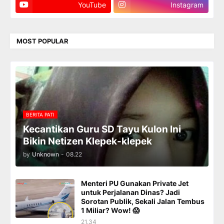
YouTube
Instagram
MOST POPULAR
BERITA PATI
Kecantikan Guru SD Tayu Kulon Ini
Bikin Netizen Klepek-klepek
by
Unknown
-
08.22
Menteri PU Gunakan Private Jet
untuk Perjalanan Dinas? Jadi
Sorotan Publik, Sekali Jalan Tembus
1 Miliar? Wow! 😱
21.34