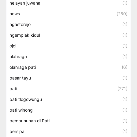
nelayan juwana
(1)
news
(250)
ngastorejo
(1)
ngemplak kidul
(1)
ojol
(1)
olahraga
(1)
olahraga pati
(6)
pasar tayu
(1)
pati
(271)
pati tlogowungu
(1)
pati winong
(1)
pembunuhan di Pati
(1)
persipa
(1)