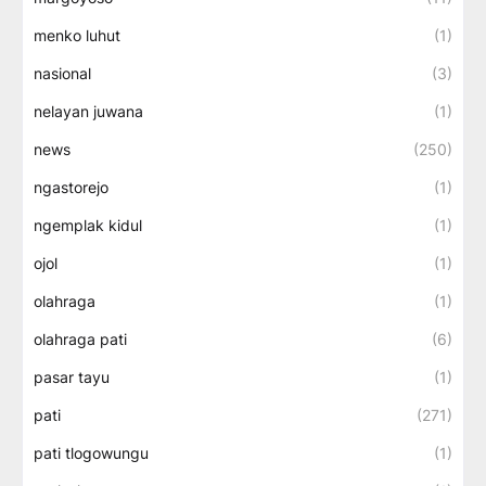
menko luhut
(1)
nasional
(3)
nelayan juwana
(1)
news
(250)
ngastorejo
(1)
ngemplak kidul
(1)
ojol
(1)
olahraga
(1)
olahraga pati
(6)
pasar tayu
(1)
pati
(271)
pati tlogowungu
(1)