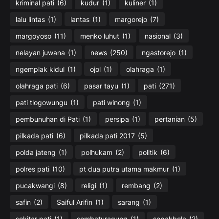
kriminal pati
(6)
kudur
(1)
kuliner
(1)
lalu lintas
(1)
lantas
(1)
margorejo
(7)
margoyoso
(11)
menko luhut
(1)
nasional
(3)
nelayan juwana
(1)
news
(250)
ngastorejo
(1)
ngemplak kidul
(1)
ojol
(1)
olahraga
(1)
olahraga pati
(6)
pasar tayu
(1)
pati
(271)
pati tlogowungu
(1)
pati winong
(1)
pembunuhan di Pati
(1)
persipa
(1)
pertanian
(5)
pilkada pati
(6)
pilkada pati 2017
(5)
polda jateng
(1)
polhukam
(2)
politik
(6)
polres pati
(10)
pt dua putra utama makmur
(1)
pucakwangi
(8)
religi
(1)
rembang
(2)
safin
(2)
Saiful Arifin
(1)
sarang
(1)
sekitar pati
(1)
sembaturagung
(1)
sepakbola
(2)