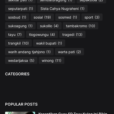
seputarpati
(1)
Sista Cahya Nugraheni
(1)
sosbud
(1)
sosial
(19)
sosmed
(1)
sport
(3)
sukoagung
(1)
sukolilo
(4)
tambakromo
(10)
tayu
(7)
tlogowungu
(4)
tragedi
(13)
trangkil
(10)
wakil bupati
(1)
warih andang tjahjono
(1)
warta pati
(2)
wedarijaksa
(5)
winong
(11)
CATEGORIES
POPULAR POSTS
Kecantikan Guru SD Tayu Kulon Ini Bikin