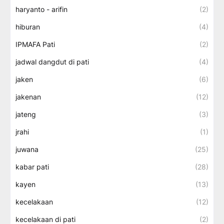
haryanto - arifin
(2)
hiburan
(4)
IPMAFA Pati
(2)
jadwal dangdut di pati
(4)
jaken
(6)
jakenan
(12)
jateng
(3)
jrahi
(1)
juwana
(25)
kabar pati
(28)
kayen
(13)
kecelakaan
(12)
kecelakaan di pati
(2)