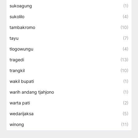
sukoagung
(1)
sukolilo
(4)
tambakromo
(10)
tayu
(7)
tlogowungu
(4)
tragedi
(13)
trangkil
(10)
wakil bupati
(1)
warih andang tjahjono
(1)
warta pati
(2)
wedarijaksa
(5)
winong
(11)