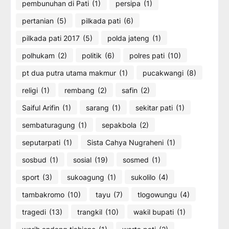
pembunuhan di Pati
(1)
persipa
(1)
pertanian
(5)
pilkada pati
(6)
pilkada pati 2017
(5)
polda jateng
(1)
polhukam
(2)
politik
(6)
polres pati
(10)
pt dua putra utama makmur
(1)
pucakwangi
(8)
religi
(1)
rembang
(2)
safin
(2)
Saiful Arifin
(1)
sarang
(1)
sekitar pati
(1)
sembaturagung
(1)
sepakbola
(2)
seputarpati
(1)
Sista Cahya Nugraheni
(1)
sosbud
(1)
sosial
(19)
sosmed
(1)
sport
(3)
sukoagung
(1)
sukolilo
(4)
tambakromo
(10)
tayu
(7)
tlogowungu
(4)
tragedi
(13)
trangkil
(10)
wakil bupati
(1)