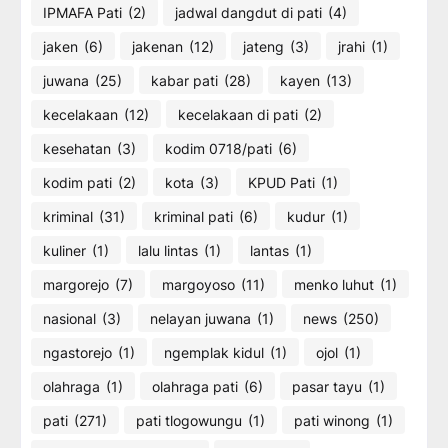
IPMAFA Pati
(2)
jadwal dangdut di pati
(4)
jaken
(6)
jakenan
(12)
jateng
(3)
jrahi
(1)
juwana
(25)
kabar pati
(28)
kayen
(13)
kecelakaan
(12)
kecelakaan di pati
(2)
kesehatan
(3)
kodim 0718/pati
(6)
kodim pati
(2)
kota
(3)
KPUD Pati
(1)
kriminal
(31)
kriminal pati
(6)
kudur
(1)
kuliner
(1)
lalu lintas
(1)
lantas
(1)
margorejo
(7)
margoyoso
(11)
menko luhut
(1)
nasional
(3)
nelayan juwana
(1)
news
(250)
ngastorejo
(1)
ngemplak kidul
(1)
ojol
(1)
olahraga
(1)
olahraga pati
(6)
pasar tayu
(1)
pati
(271)
pati tlogowungu
(1)
pati winong
(1)