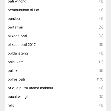
pati winong
(1)
pembunuhan di Pati
(1)
persipa
(1)
pertanian
(5)
pilkada pati
(6)
pilkada pati 2017
(5)
polda jateng
(1)
polhukam
(2)
politik
(6)
polres pati
(10)
pt dua putra utama makmur
(1)
pucakwangi
(8)
religi
(1)