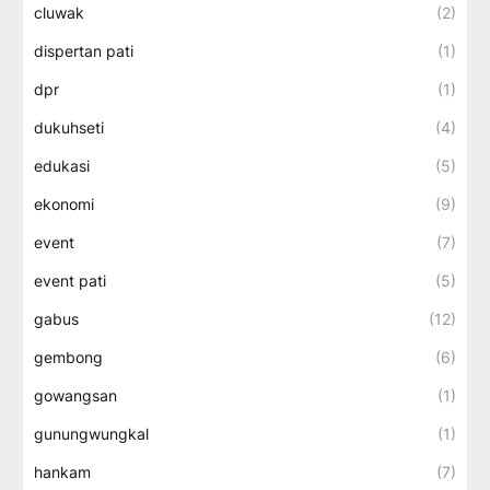
cluwak
(2)
dispertan pati
(1)
dpr
(1)
dukuhseti
(4)
edukasi
(5)
ekonomi
(9)
event
(7)
event pati
(5)
gabus
(12)
gembong
(6)
gowangsan
(1)
gunungwungkal
(1)
hankam
(7)