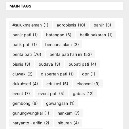
MAIN TAGS
#sulukmaleman
(1)
agrobisnis
(10)
banjir
(3)
banjir pati
(1)
batangan
(6)
batik bakaran
(1)
batik pati
(1)
bencana alam
(3)
berita pati
(76)
berita pati hari ini
(53)
bisnis
(3)
budaya
(3)
bupati pati
(4)
cluwak
(2)
dispertan pati
(1)
dpr
(1)
dukuhseti
(4)
edukasi
(5)
ekonomi
(9)
event
(7)
event pati
(5)
gabus
(12)
gembong
(6)
gowangsan
(1)
gunungwungkal
(1)
hankam
(7)
haryanto - arifin
(2)
hiburan
(4)