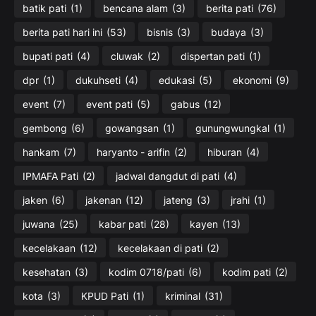
batik pati
(1)
bencana alam
(3)
berita pati
(76)
berita pati hari ini
(53)
bisnis
(3)
budaya
(3)
bupati pati
(4)
cluwak
(2)
dispertan pati
(1)
dpr
(1)
dukuhseti
(4)
edukasi
(5)
ekonomi
(9)
event
(7)
event pati
(5)
gabus
(12)
gembong
(6)
gowangsan
(1)
gunungwungkal
(1)
hankam
(7)
haryanto - arifin
(2)
hiburan
(4)
IPMAFA Pati
(2)
jadwal dangdut di pati
(4)
jaken
(6)
jakenan
(12)
jateng
(3)
jrahi
(1)
juwana
(25)
kabar pati
(28)
kayen
(13)
kecelakaan
(12)
kecelakaan di pati
(2)
kesehatan
(3)
kodim 0718/pati
(6)
kodim pati
(2)
kota
(3)
KPUD Pati
(1)
kriminal
(31)