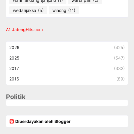
warih andang tjahjono
(1)
warta pati
(2)
wedarijaksa
(5)
winong
(11)
A1 JatengHits.com
2026
(425)
2025
(547)
2017
(332)
2016
(89)
Politik
Diberdayakan oleh Blogger