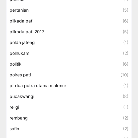
pertanian
(5)
pilkada pati
(6)
pilkada pati 2017
(5)
polda jateng
(1)
polhukam
(2)
politik
(6)
polres pati
(10)
pt dua putra utama makmur
(1)
pucakwangi
(8)
religi
(1)
rembang
(2)
safin
(2)