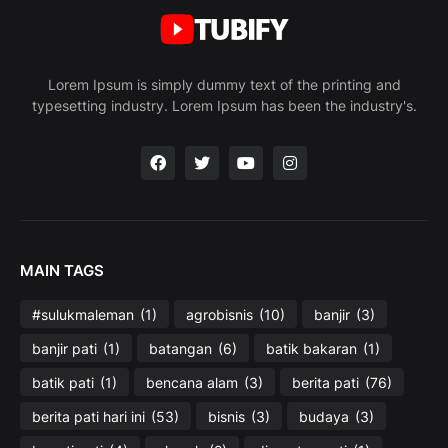
Lorem Ipsum is simply dummy text of the printing and
typesetting industry. Lorem Ipsum has been the industry's.
MAIN TAGS
#sulukmaleman
(1)
agrobisnis
(10)
banjir
(3)
banjir pati
(1)
batangan
(6)
batik bakaran
(1)
batik pati
(1)
bencana alam
(3)
berita pati
(76)
berita pati hari ini
(53)
bisnis
(3)
budaya
(3)