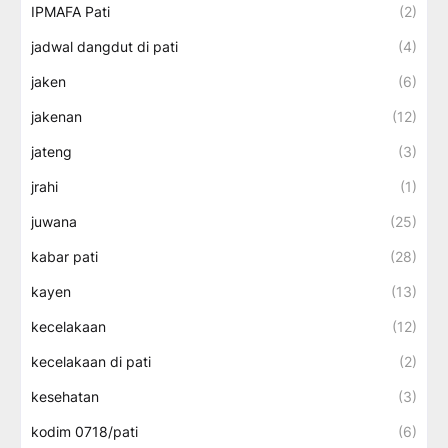
IPMAFA Pati
(2)
jadwal dangdut di pati
(4)
jaken
(6)
jakenan
(12)
jateng
(3)
jrahi
(1)
juwana
(25)
kabar pati
(28)
kayen
(13)
kecelakaan
(12)
kecelakaan di pati
(2)
kesehatan
(3)
kodim 0718/pati
(6)