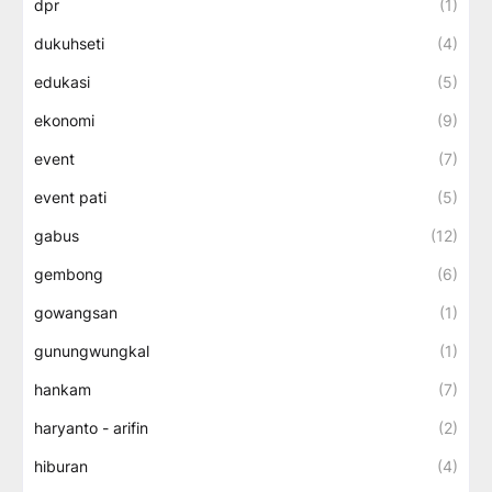
dpr
(1)
dukuhseti
(4)
edukasi
(5)
ekonomi
(9)
event
(7)
event pati
(5)
gabus
(12)
gembong
(6)
gowangsan
(1)
gunungwungkal
(1)
hankam
(7)
haryanto - arifin
(2)
hiburan
(4)