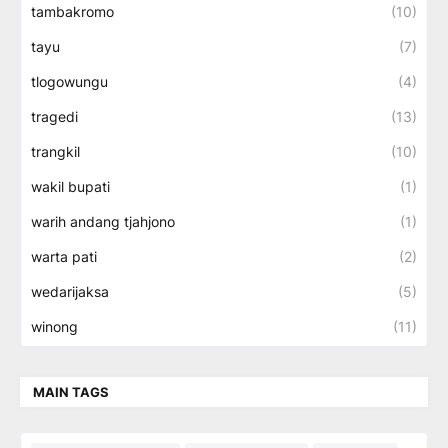
tambakromo
(10)
tayu
(7)
tlogowungu
(4)
tragedi
(13)
trangkil
(10)
wakil bupati
(1)
warih andang tjahjono
(1)
warta pati
(2)
wedarijaksa
(5)
winong
(11)
MAIN TAGS