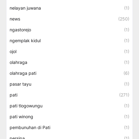
nelayan juwana
(1)
news
(250)
ngastorejo
(1)
ngemplak kidul
(1)
ojol
(1)
olahraga
(1)
olahraga pati
(6)
pasar tayu
(1)
pati
(271)
pati tlogowungu
(1)
pati winong
(1)
pembunuhan di Pati
(1)
persipa
(1)