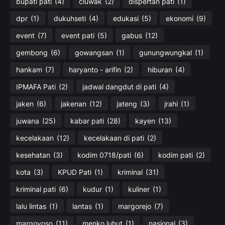
bupati pati
(4)
cluwak
(2)
dispertan pati
(1)
dpr
(1)
dukuhseti
(4)
edukasi
(5)
ekonomi
(9)
event
(7)
event pati
(5)
gabus
(12)
gembong
(6)
gowangsan
(1)
gunungwungkal
(1)
hankam
(7)
haryanto - arifin
(2)
hiburan
(4)
IPMAFA Pati
(2)
jadwal dangdut di pati
(4)
jaken
(6)
jakenan
(12)
jateng
(3)
jrahi
(1)
juwana
(25)
kabar pati
(28)
kayen
(13)
kecelakaan
(12)
kecelakaan di pati
(2)
kesehatan
(3)
kodim 0718/pati
(6)
kodim pati
(2)
kota
(3)
KPUD Pati
(1)
kriminal
(31)
kriminal pati
(6)
kudur
(1)
kuliner
(1)
lalu lintas
(1)
lantas
(1)
margorejo
(7)
margoyoso
(11)
menko luhut
(1)
nasional
(3)