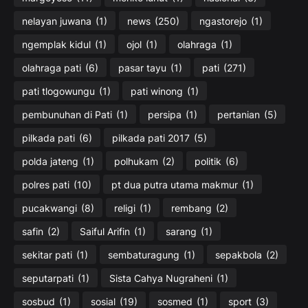
nelayan juwana
(1)
news
(250)
ngastorejo
(1)
ngemplak kidul
(1)
ojol
(1)
olahraga
(1)
olahraga pati
(6)
pasar tayu
(1)
pati
(271)
pati tlogowungu
(1)
pati winong
(1)
pembunuhan di Pati
(1)
persipa
(1)
pertanian
(5)
pilkada pati
(6)
pilkada pati 2017
(5)
polda jateng
(1)
polhukam
(2)
politik
(6)
polres pati
(10)
pt dua putra utama makmur
(1)
pucakwangi
(8)
religi
(1)
rembang
(2)
safin
(2)
Saiful Arifin
(1)
sarang
(1)
sekitar pati
(1)
sembaturagung
(1)
sepakbola
(2)
seputarpati
(1)
Sista Cahya Nugraheni
(1)
sosbud
(1)
sosial
(19)
sosmed
(1)
sport
(3)