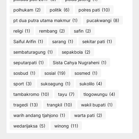
polhukam
(2)
politik
(6)
polres pati
(10)
pt dua putra utama makmur
(1)
pucakwangi
(8)
religi
(1)
rembang
(2)
safin
(2)
Saiful Arifin
(1)
sarang
(1)
sekitar pati
(1)
sembaturagung
(1)
sepakbola
(2)
seputarpati
(1)
Sista Cahya Nugraheni
(1)
sosbud
(1)
sosial
(19)
sosmed
(1)
sport
(3)
sukoagung
(1)
sukolilo
(4)
tambakromo
(10)
tayu
(7)
tlogowungu
(4)
tragedi
(13)
trangkil
(10)
wakil bupati
(1)
warih andang tjahjono
(1)
warta pati
(2)
wedarijaksa
(5)
winong
(11)