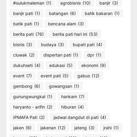
#sulukmaleman
(1)
agrobisnis
(10)
banjir
(3)
banjir pati
(1)
batangan
(6)
batik bakaran
(1)
batik pati
(1)
bencana alam
(3)
berita pati
(76)
berita pati hari ini
(53)
bisnis
(3)
budaya
(3)
bupati pati
(4)
cluwak
(2)
dispertan pati
(1)
dpr
(1)
dukuhseti
(4)
edukasi
(5)
ekonomi
(9)
event
(7)
event pati
(5)
gabus
(12)
gembong
(6)
gowangsan
(1)
gunungwungkal
(1)
hankam
(7)
haryanto - arifin
(2)
hiburan
(4)
IPMAFA Pati
(2)
jadwal dangdut di pati
(4)
jaken
(6)
jakenan
(12)
jateng
(3)
jrahi
(1)