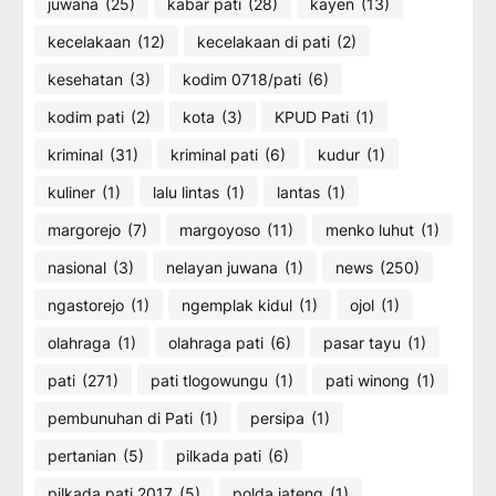
juwana
(25)
kabar pati
(28)
kayen
(13)
kecelakaan
(12)
kecelakaan di pati
(2)
kesehatan
(3)
kodim 0718/pati
(6)
kodim pati
(2)
kota
(3)
KPUD Pati
(1)
kriminal
(31)
kriminal pati
(6)
kudur
(1)
kuliner
(1)
lalu lintas
(1)
lantas
(1)
margorejo
(7)
margoyoso
(11)
menko luhut
(1)
nasional
(3)
nelayan juwana
(1)
news
(250)
ngastorejo
(1)
ngemplak kidul
(1)
ojol
(1)
olahraga
(1)
olahraga pati
(6)
pasar tayu
(1)
pati
(271)
pati tlogowungu
(1)
pati winong
(1)
pembunuhan di Pati
(1)
persipa
(1)
pertanian
(5)
pilkada pati
(6)
pilkada pati 2017
(5)
polda jateng
(1)