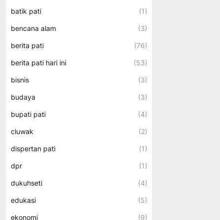
batik pati
(1)
bencana alam
(3)
berita pati
(76)
berita pati hari ini
(53)
bisnis
(3)
budaya
(3)
bupati pati
(4)
cluwak
(2)
dispertan pati
(1)
dpr
(1)
dukuhseti
(4)
edukasi
(5)
ekonomi
(9)