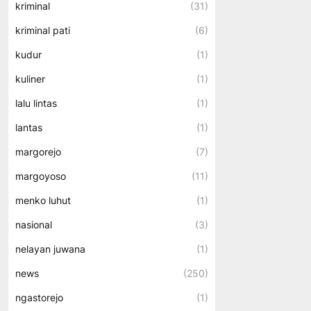
kriminal
(31)
kriminal pati
(6)
kudur
(1)
kuliner
(1)
lalu lintas
(1)
lantas
(1)
margorejo
(7)
margoyoso
(11)
menko luhut
(1)
nasional
(3)
nelayan juwana
(1)
news
(250)
ngastorejo
(1)