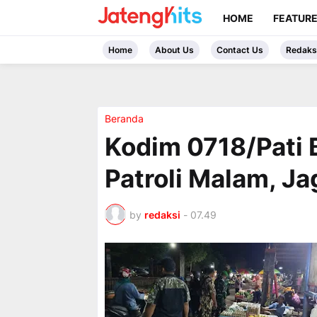
HOME
FEATUR
Home
About Us
Contact Us
Redaks
Beranda
Kodim 0718/Pati
Patroli Malam, Ja
by
redaksi
-
07.49