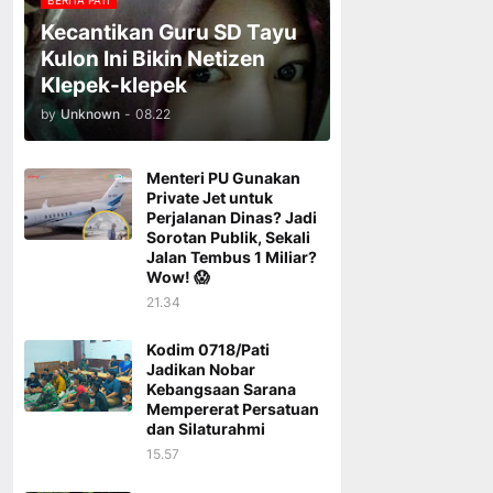
BERITA PATI
Kecantikan Guru SD Tayu
Kulon Ini Bikin Netizen
Klepek-klepek
by
Unknown
-
08.22
Menteri PU Gunakan
Private Jet untuk
Perjalanan Dinas? Jadi
Sorotan Publik, Sekali
Jalan Tembus 1 Miliar?
Wow! 😱
21.34
Kodim 0718/Pati
Jadikan Nobar
Kebangsaan Sarana
Mempererat Persatuan
dan Silaturahmi
15.57