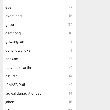
event
(7)
event pati
(5)
gabus
(12)
gembong
(6)
gowangsan
(1)
gunungwungkal
(1)
hankam
(7)
haryanto - arifin
(2)
hiburan
(4)
IPMAFA Pati
(2)
jadwal dangdut di pati
(4)
jaken
(6)