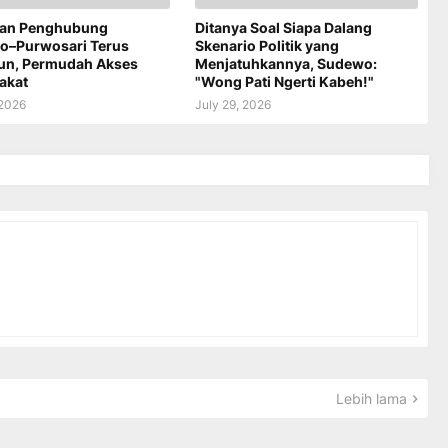
an Penghubung
Ditanya Soal Siapa Dalang
jo–Purwosari Terus
Skenario Politik yang
un, Permudah Akses
Menjatuhkannya, Sudewo:
akat
"Wong Pati Ngerti Kabeh!"
 2026
July 29, 2026
Lebih lama