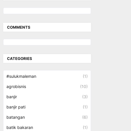
COMMENTS
CATEGORIES
#sulukmaleman
(1)
agrobisnis
(10)
banjir
(3)
banjir pati
(1)
batangan
(6)
batik bakaran
(1)