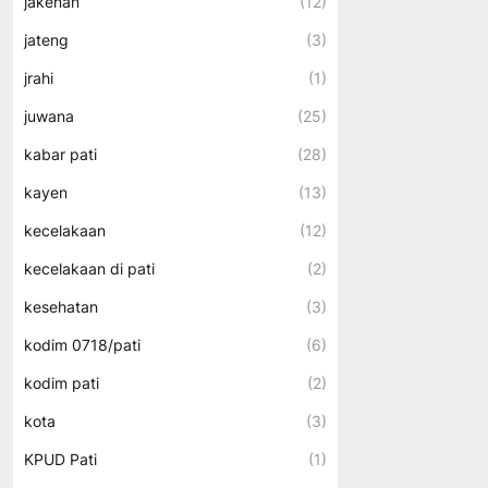
jakenan
(12)
jateng
(3)
jrahi
(1)
juwana
(25)
kabar pati
(28)
kayen
(13)
kecelakaan
(12)
kecelakaan di pati
(2)
kesehatan
(3)
kodim 0718/pati
(6)
kodim pati
(2)
kota
(3)
KPUD Pati
(1)