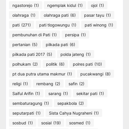
ngastorejo
(1)
ngemplak kidul
(1)
ojol
(1)
olahraga
(1)
olahraga pati
(6)
pasar tayu
(1)
pati
(271)
pati tlogowungu
(1)
pati winong
(1)
pembunuhan di Pati
(1)
persipa
(1)
pertanian
(5)
pilkada pati
(6)
pilkada pati 2017
(5)
polda jateng
(1)
polhukam
(2)
politik
(6)
polres pati
(10)
pt dua putra utama makmur
(1)
pucakwangi
(8)
religi
(1)
rembang
(2)
safin
(2)
Saiful Arifin
(1)
sarang
(1)
sekitar pati
(1)
sembaturagung
(1)
sepakbola
(2)
seputarpati
(1)
Sista Cahya Nugraheni
(1)
sosbud
(1)
sosial
(19)
sosmed
(1)