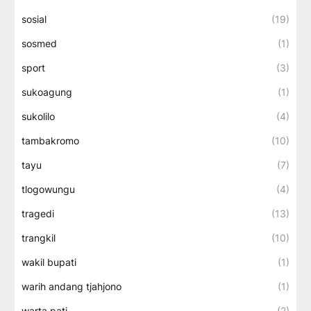
sosial
(19)
sosmed
(1)
sport
(3)
sukoagung
(1)
sukolilo
(4)
tambakromo
(10)
tayu
(7)
tlogowungu
(4)
tragedi
(13)
trangkil
(10)
wakil bupati
(1)
warih andang tjahjono
(1)
warta pati
(2)