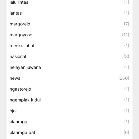
lalu lintas
(1)
lantas
(1)
margorejo
(7)
margoyoso
(11)
menko luhut
(1)
nasional
(3)
nelayan juwana
(1)
news
(250)
ngastorejo
(1)
ngemplak kidul
(1)
ojol
(1)
olahraga
(1)
olahraga pati
(6)