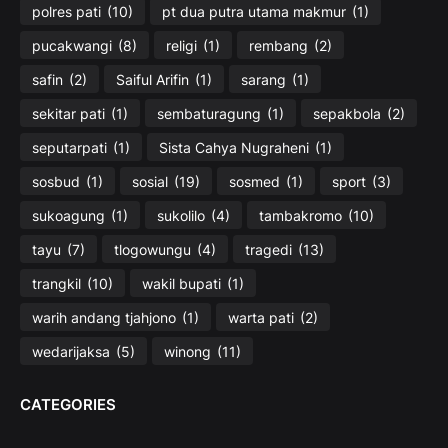
polres pati
(10)
pt dua putra utama makmur
(1)
pucakwangi
(8)
religi
(1)
rembang
(2)
safin
(2)
Saiful Arifin
(1)
sarang
(1)
sekitar pati
(1)
sembaturagung
(1)
sepakbola
(2)
seputarpati
(1)
Sista Cahya Nugraheni
(1)
sosbud
(1)
sosial
(19)
sosmed
(1)
sport
(3)
sukoagung
(1)
sukolilo
(4)
tambakromo
(10)
tayu
(7)
tlogowungu
(4)
tragedi
(13)
trangkil
(10)
wakil bupati
(1)
warih andang tjahjono
(1)
warta pati
(2)
wedarijaksa
(5)
winong
(11)
CATEGORIES