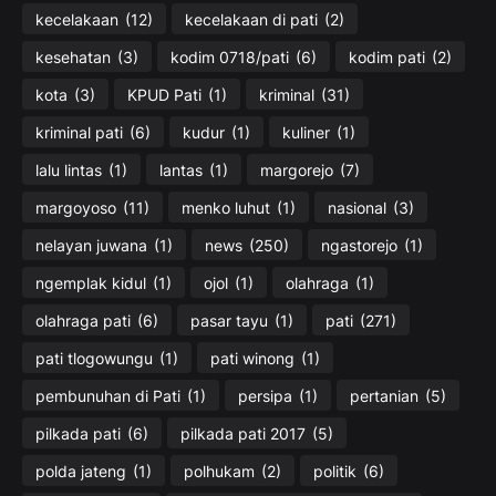
kecelakaan
(12)
kecelakaan di pati
(2)
kesehatan
(3)
kodim 0718/pati
(6)
kodim pati
(2)
kota
(3)
KPUD Pati
(1)
kriminal
(31)
kriminal pati
(6)
kudur
(1)
kuliner
(1)
lalu lintas
(1)
lantas
(1)
margorejo
(7)
margoyoso
(11)
menko luhut
(1)
nasional
(3)
nelayan juwana
(1)
news
(250)
ngastorejo
(1)
ngemplak kidul
(1)
ojol
(1)
olahraga
(1)
olahraga pati
(6)
pasar tayu
(1)
pati
(271)
pati tlogowungu
(1)
pati winong
(1)
pembunuhan di Pati
(1)
persipa
(1)
pertanian
(5)
pilkada pati
(6)
pilkada pati 2017
(5)
polda jateng
(1)
polhukam
(2)
politik
(6)