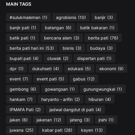
MAIN TAGS
#sulukmaleman
(1)
agrobisnis
(10)
banjir
(3)
banjir pati
(1)
batangan
(6)
batik bakaran
(1)
batik pati
(1)
bencana alam
(3)
berita pati
(76)
berita pati hari ini
(53)
bisnis
(3)
budaya
(3)
bupati pati
(4)
cluwak
(2)
dispertan pati
(1)
dpr
(1)
dukuhseti
(4)
edukasi
(5)
ekonomi
(9)
event
(7)
event pati
(5)
gabus
(12)
gembong
(6)
gowangsan
(1)
gunungwungkal
(1)
hankam
(7)
haryanto - arifin
(2)
hiburan
(4)
IPMAFA Pati
(2)
jadwal dangdut di pati
(4)
jaken
(6)
jakenan
(12)
jateng
(3)
jrahi
(1)
juwana
(25)
kabar pati
(28)
kayen
(13)