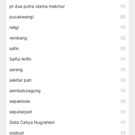
pt dua putra utama makmur
(1)
pucakwangi
(8)
religi
(1)
rembang
(2)
safin
(2)
Saiful Arifin
(1)
sarang
(1)
sekitar pati
(1)
sembaturagung
(1)
sepakbola
(2)
seputarpati
(1)
Sista Cahya Nugraheni
(1)
sosbud
(1)