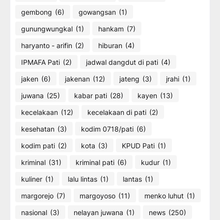
gembong
(6)
gowangsan
(1)
gunungwungkal
(1)
hankam
(7)
haryanto - arifin
(2)
hiburan
(4)
IPMAFA Pati
(2)
jadwal dangdut di pati
(4)
jaken
(6)
jakenan
(12)
jateng
(3)
jrahi
(1)
juwana
(25)
kabar pati
(28)
kayen
(13)
kecelakaan
(12)
kecelakaan di pati
(2)
kesehatan
(3)
kodim 0718/pati
(6)
kodim pati
(2)
kota
(3)
KPUD Pati
(1)
kriminal
(31)
kriminal pati
(6)
kudur
(1)
kuliner
(1)
lalu lintas
(1)
lantas
(1)
margorejo
(7)
margoyoso
(11)
menko luhut
(1)
nasional
(3)
nelayan juwana
(1)
news
(250)