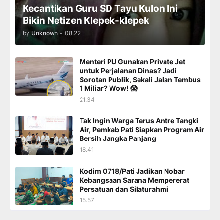
Kecantikan Guru SD Tayu Kulon Ini
Bikin Netizen Klepek-klepek
by
Unknown
-
08.22
Menteri PU Gunakan Private Jet
untuk Perjalanan Dinas? Jadi
Sorotan Publik, Sekali Jalan Tembus
1 Miliar? Wow! 😱
21.34
Tak Ingin Warga Terus Antre Tangki
Air, Pemkab Pati Siapkan Program Air
Bersih Jangka Panjang
18.41
Kodim 0718/Pati Jadikan Nobar
Kebangsaan Sarana Mempererat
Persatuan dan Silaturahmi
15.57