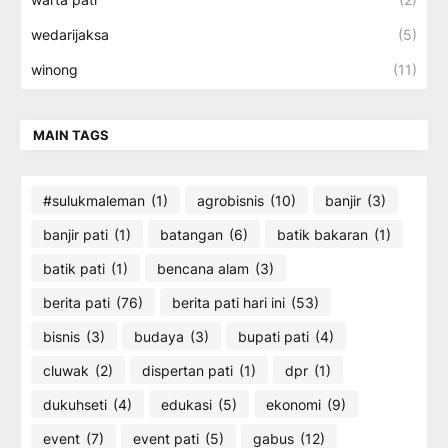
wedarijaksa
(5)
winong
(11)
MAIN TAGS
#sulukmaleman
(1)
agrobisnis
(10)
banjir
(3)
banjir pati
(1)
batangan
(6)
batik bakaran
(1)
batik pati
(1)
bencana alam
(3)
berita pati
(76)
berita pati hari ini
(53)
bisnis
(3)
budaya
(3)
bupati pati
(4)
cluwak
(2)
dispertan pati
(1)
dpr
(1)
dukuhseti
(4)
edukasi
(5)
ekonomi
(9)
event
(7)
event pati
(5)
gabus
(12)