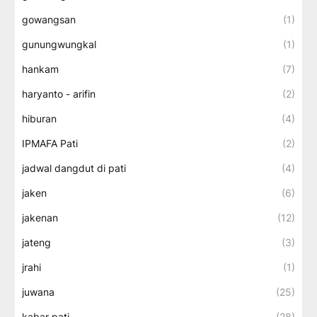
gowangsan
(1)
gunungwungkal
(1)
hankam
(7)
haryanto - arifin
(2)
hiburan
(4)
IPMAFA Pati
(2)
jadwal dangdut di pati
(4)
jaken
(6)
jakenan
(12)
jateng
(3)
jrahi
(1)
juwana
(25)
kabar pati
(28)