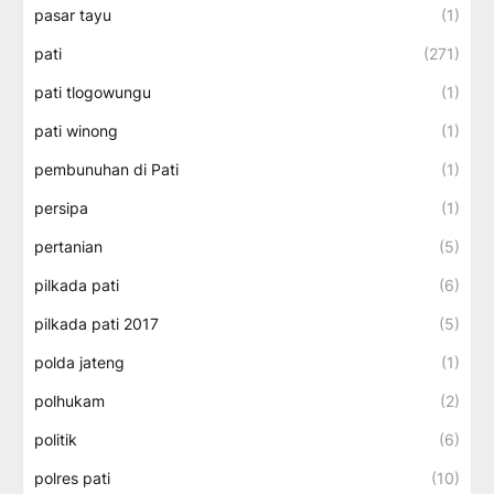
pasar tayu
(1)
pati
(271)
pati tlogowungu
(1)
pati winong
(1)
pembunuhan di Pati
(1)
persipa
(1)
pertanian
(5)
pilkada pati
(6)
pilkada pati 2017
(5)
polda jateng
(1)
polhukam
(2)
politik
(6)
polres pati
(10)