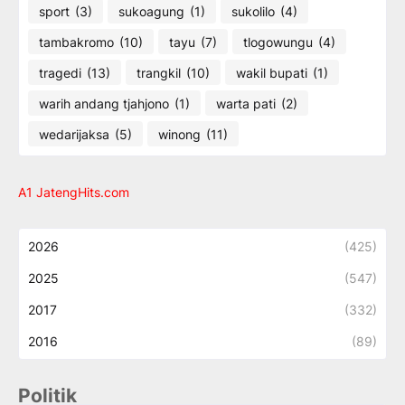
sport
(3)
sukoagung
(1)
sukolilo
(4)
tambakromo
(10)
tayu
(7)
tlogowungu
(4)
tragedi
(13)
trangkil
(10)
wakil bupati
(1)
warih andang tjahjono
(1)
warta pati
(2)
wedarijaksa
(5)
winong
(11)
A1 JatengHits.com
2026
(425)
2025
(547)
2017
(332)
2016
(89)
Politik