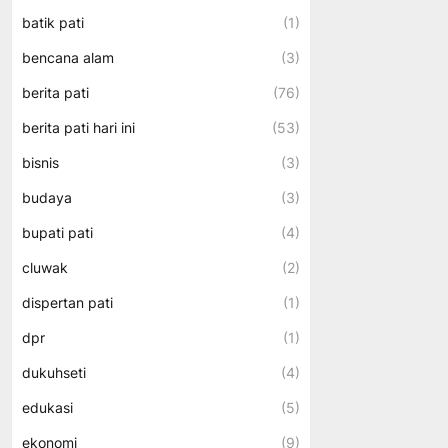
batik pati
(1)
bencana alam
(3)
berita pati
(76)
berita pati hari ini
(53)
bisnis
(3)
budaya
(3)
bupati pati
(4)
cluwak
(2)
dispertan pati
(1)
dpr
(1)
dukuhseti
(4)
edukasi
(5)
ekonomi
(9)