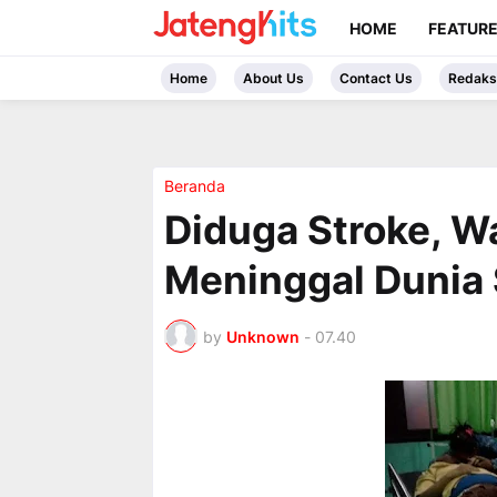
HOME
FEATUR
Home
About Us
Contact Us
Redaks
Beranda
Diduga Stroke, W
Meninggal Dunia 
by
Unknown
-
07.40