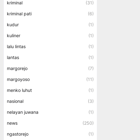
kriminal
(31)
kriminal pati
(6)
kudur
(1)
kuliner
(1)
lalu lintas
(1)
lantas
(1)
margorejo
(7)
margoyoso
(11)
menko luhut
(1)
nasional
(3)
nelayan juwana
(1)
news
(250)
ngastorejo
(1)