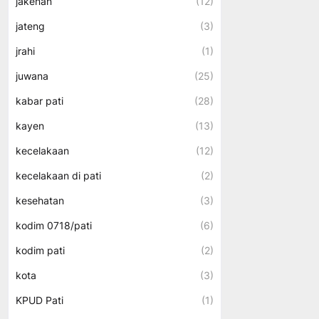
jakenan
(12)
jateng
(3)
jrahi
(1)
juwana
(25)
kabar pati
(28)
kayen
(13)
kecelakaan
(12)
kecelakaan di pati
(2)
kesehatan
(3)
kodim 0718/pati
(6)
kodim pati
(2)
kota
(3)
KPUD Pati
(1)