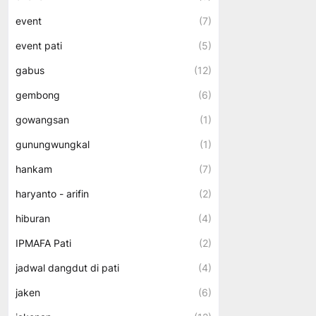
event
(7)
event pati
(5)
gabus
(12)
gembong
(6)
gowangsan
(1)
gunungwungkal
(1)
hankam
(7)
haryanto - arifin
(2)
hiburan
(4)
IPMAFA Pati
(2)
jadwal dangdut di pati
(4)
jaken
(6)