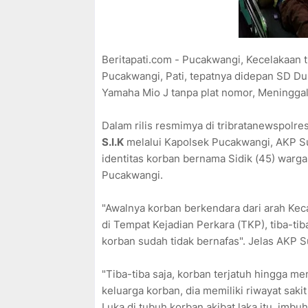
Beritapati.com - Pucakwangi, Kecelakaan 
Pucakwangi, Pati, tepatnya didepan SD D
Yamaha Mio J tanpa plat nomor, Meninggal 
Dalam rilis resmimya di tribratanewspolre
S.I.K
melalui Kapolsek Pucakwangi, AKP S
identitas korban bernama Sidik (45) war
Pucakwangi.
"Awalnya korban berkendara dari arah K
di Tempat Kejadian Perkara (TKP), tiba-tib
korban sudah tidak bernafas". Jelas AKP 
"Tiba-tiba saja, korban terjatuh hingga 
keluarga korban, dia memiliki riwayat sakit 
Luka di tubuh korban akibat laka itu, imbu