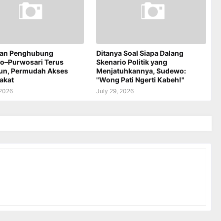
an Penghubung
Ditanya Soal Siapa Dalang
jo–Purwosari Terus
Skenario Politik yang
un, Permudah Akses
Menjatuhkannya, Sudewo:
akat
"Wong Pati Ngerti Kabeh!"
 2026
July 29, 2026