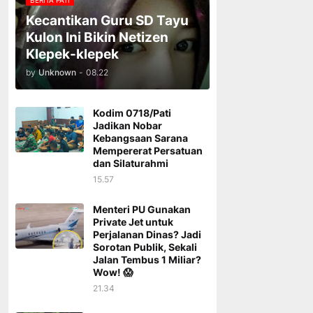
BERITA PATI
Kecantikan Guru SD Tayu
Kulon Ini Bikin Netizen
Klepek-klepek
by
Unknown
-
08.22
Kodim 0718/Pati
Jadikan Nobar
Kebangsaan Sarana
Mempererat Persatuan
dan Silaturahmi
15.57
Menteri PU Gunakan
Private Jet untuk
Perjalanan Dinas? Jadi
Sorotan Publik, Sekali
Jalan Tembus 1 Miliar?
Wow! 😱
21.34