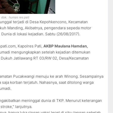
dok. humas res pati
tunggal terjadi di Desa Kepohkencono, Kecamatan
ukuh Manding, Akibatnya, pengendara sepeda motor
Dunia di lokasi kejadian. Sabtu (26/08/2017).
spati.com, Kapolres Pati,
AKBP
Maulana
Hamdan
,
umadi mengungkapkan setelah kejadian ditemukan
ga Dukuh Jatilawang RT 03/RW 02, Desa/Kecamatan
ecamatan Pucakwangi menuju ke arah Winong. Sesampainya
a saja korban terjatuh. Nahasnya, saat ditolong warga
Sumadi.
mengakibatkan meninggal dunia di TKP. Menurut keterangan
stroke," lanjutnya.
hnya, hanya luka ringan yakni lecet di siku tangan sebelah