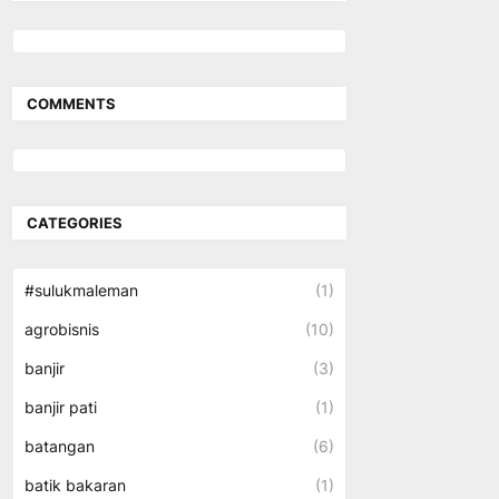
COMMENTS
CATEGORIES
#sulukmaleman
(1)
agrobisnis
(10)
banjir
(3)
banjir pati
(1)
batangan
(6)
batik bakaran
(1)