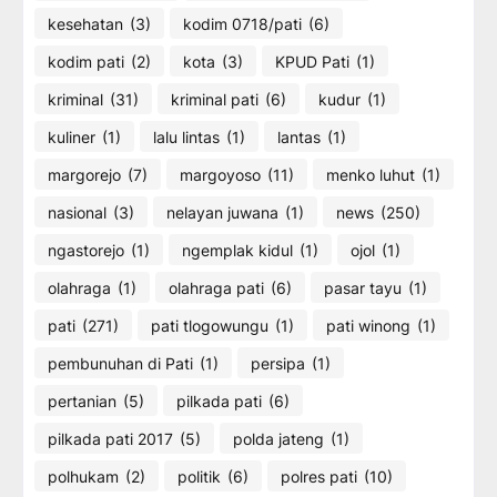
kesehatan
(3)
kodim 0718/pati
(6)
kodim pati
(2)
kota
(3)
KPUD Pati
(1)
kriminal
(31)
kriminal pati
(6)
kudur
(1)
kuliner
(1)
lalu lintas
(1)
lantas
(1)
margorejo
(7)
margoyoso
(11)
menko luhut
(1)
nasional
(3)
nelayan juwana
(1)
news
(250)
ngastorejo
(1)
ngemplak kidul
(1)
ojol
(1)
olahraga
(1)
olahraga pati
(6)
pasar tayu
(1)
pati
(271)
pati tlogowungu
(1)
pati winong
(1)
pembunuhan di Pati
(1)
persipa
(1)
pertanian
(5)
pilkada pati
(6)
pilkada pati 2017
(5)
polda jateng
(1)
polhukam
(2)
politik
(6)
polres pati
(10)