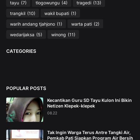
tayu
(7)
tlogowungu
(4)
tragedi
(13)
trangkil
(10)
wakil bupati
(1)
warih andang tjahjono
(1)
warta pati
(2)
wedarijaksa
(5)
winong
(11)
CATEGORIES
POPULAR POSTS
Kecantikan Guru SD Tayu Kulon Ini Bikin
Netizen Klepek-klepek
08.22
Tak Ingin Warga Terus Antre Tangki Air,
Pemkab Pati Siapkan Program Air Bersih