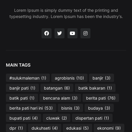
Lorem Ipsum is simply dummy text of the printing and
typesetting industry. Lorem Ipsum has been the industry's.
MAIN TAGS
#sulukmaleman
(1)
agrobisnis
(10)
banjir
(3)
banjir pati
(1)
batangan
(6)
batik bakaran
(1)
batik pati
(1)
bencana alam
(3)
berita pati
(76)
berita pati hari ini
(53)
bisnis
(3)
budaya
(3)
bupati pati
(4)
cluwak
(2)
dispertan pati
(1)
dpr
(1)
dukuhseti
(4)
edukasi
(5)
ekonomi
(9)