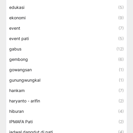
edukasi
(5)
ekonomi
(9)
event
(7)
event pati
(5)
gabus
(12)
gembong
(6)
gowangsan
(1)
gunungwungkal
(1)
hankam
(7)
haryanto - arifin
(2)
hiburan
(4)
IPMAFA Pati
(2)
jadwal dangdut di pati
(4)