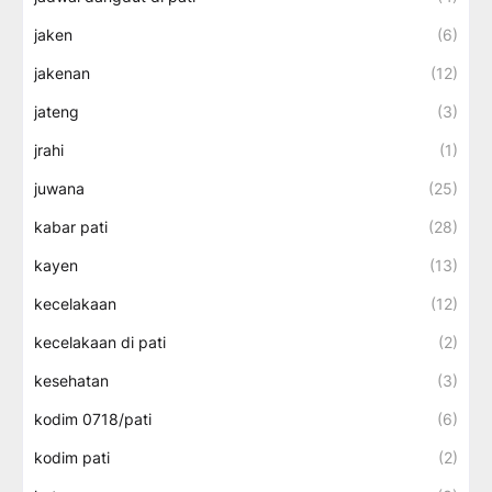
jaken
(6)
jakenan
(12)
jateng
(3)
jrahi
(1)
juwana
(25)
kabar pati
(28)
kayen
(13)
kecelakaan
(12)
kecelakaan di pati
(2)
kesehatan
(3)
kodim 0718/pati
(6)
kodim pati
(2)