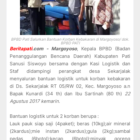
BPBD Pati Salurkan Bantuan Korban Kebakaran di Margoyoso/ dok.
BPBD PATI
Beritapati
.com - Margoyoso
, Kepala BPBD (Badan
Penanggulangan Bencana Daerah) Kabupaten Pati
Sanusi Siswoyo bersama dengan Kasi Logistik dan
Staf didampingi perangkat desa Sekarjalak
menyaluran bantuan logistik untuk korban kebakaran
di Ds. Sekarjalak RT 05/RW 02, Kec. Margoyoso a.n
Bapak Kunardi (34 th) dan Ibu Sartinah (80 th)
22
Agustus 2017 kemarin
.
Bantuan logistik untuk 2 korban berupa :
Lauk pauk siap saji (4paket); beras (10kg);air mineral
(2kardus);mie instan (2kardus);gula (2kg);sambal
pedas (6botol);kecap (6botol);minyak goreng