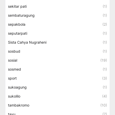
sekitar pati
(1)
sembaturagung
(1)
sepakbola
(2)
seputarpati
(1)
Sista Cahya Nugraheni
(1)
sosbud
(1)
sosial
(19)
sosmed
(1)
sport
(3)
sukoagung
(1)
sukolilo
(4)
tambakromo
(10)
tayu
(7)