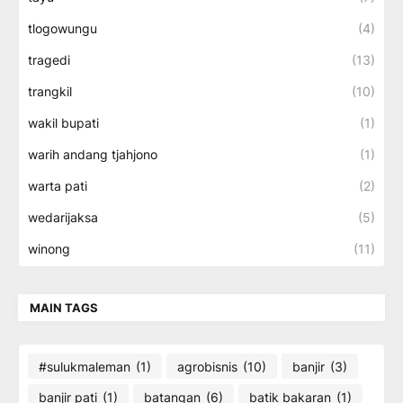
tlogowungu
(4)
tragedi
(13)
trangkil
(10)
wakil bupati
(1)
warih andang tjahjono
(1)
warta pati
(2)
wedarijaksa
(5)
winong
(11)
MAIN TAGS
#sulukmaleman
(1)
agrobisnis
(10)
banjir
(3)
banjir pati
(1)
batangan
(6)
batik bakaran
(1)