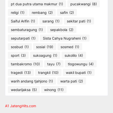
pt dua putra utama makmur
(1)
pucakwangi
(8)
religi
(1)
rembang
(2)
safin
(2)
Saiful Arifin
(1)
sarang
(1)
sekitar pati
(1)
sembaturagung
(1)
sepakbola
(2)
seputarpati
(1)
Sista Cahya Nugraheni
(1)
sosbud
(1)
sosial
(19)
sosmed
(1)
sport
(3)
sukoagung
(1)
sukolilo
(4)
tambakromo
(10)
tayu
(7)
tlogowungu
(4)
tragedi
(13)
trangkil
(10)
wakil bupati
(1)
warih andang tjahjono
(1)
warta pati
(2)
wedarijaksa
(5)
winong
(11)
A1 JatengHits.com