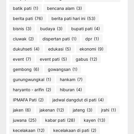
batik pati
(1)
bencana alam
(3)
berita pati
(76)
berita pati hari ini
(53)
bisnis
(3)
budaya
(3)
bupati pati
(4)
cluwak
(2)
dispertan pati
(1)
dpr
(1)
dukuhseti
(4)
edukasi
(5)
ekonomi
(9)
event
(7)
event pati
(5)
gabus
(12)
gembong
(6)
gowangsan
(1)
gunungwungkal
(1)
hankam
(7)
haryanto - arifin
(2)
hiburan
(4)
IPMAFA Pati
(2)
jadwal dangdut di pati
(4)
jaken
(6)
jakenan
(12)
jateng
(3)
jrahi
(1)
juwana
(25)
kabar pati
(28)
kayen
(13)
kecelakaan
(12)
kecelakaan di pati
(2)