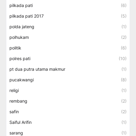
pilkada pati
(6)
pilkada pati 2017
(5)
polda jateng
(1)
polhukam
(2)
politik
(6)
polres pati
(10)
pt dua putra utama makmur
(1)
pucakwangi
(8)
religi
(1)
rembang
(2)
safin
(2)
Saiful Arifin
(1)
sarang
(1)