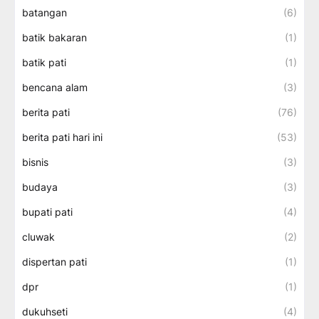
batangan
(6)
batik bakaran
(1)
batik pati
(1)
bencana alam
(3)
berita pati
(76)
berita pati hari ini
(53)
bisnis
(3)
budaya
(3)
bupati pati
(4)
cluwak
(2)
dispertan pati
(1)
dpr
(1)
dukuhseti
(4)