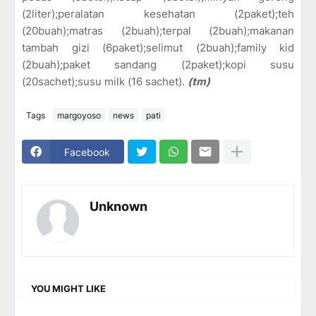
(2liter);peralatan kesehatan (2paket);teh
(20buah);matras (2buah);terpal (2buah);makanan
tambah gizi (6paket);selimut (2buah);family kid
(2buah);paket sandang (2paket);kopi susu
(20sachet);susu milk (16 sachet).
(tm)
Tags
margoyoso
news
pati
Facebook
Unknown
YOU MIGHT LIKE