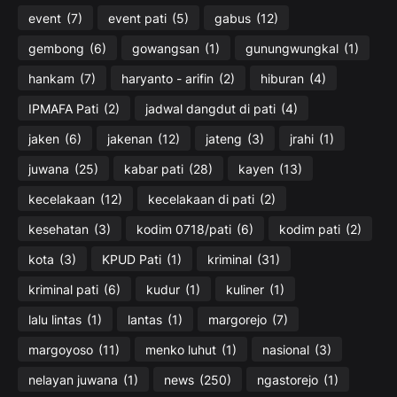
event
(7)
event pati
(5)
gabus
(12)
gembong
(6)
gowangsan
(1)
gunungwungkal
(1)
hankam
(7)
haryanto - arifin
(2)
hiburan
(4)
IPMAFA Pati
(2)
jadwal dangdut di pati
(4)
jaken
(6)
jakenan
(12)
jateng
(3)
jrahi
(1)
juwana
(25)
kabar pati
(28)
kayen
(13)
kecelakaan
(12)
kecelakaan di pati
(2)
kesehatan
(3)
kodim 0718/pati
(6)
kodim pati
(2)
kota
(3)
KPUD Pati
(1)
kriminal
(31)
kriminal pati
(6)
kudur
(1)
kuliner
(1)
lalu lintas
(1)
lantas
(1)
margorejo
(7)
margoyoso
(11)
menko luhut
(1)
nasional
(3)
nelayan juwana
(1)
news
(250)
ngastorejo
(1)