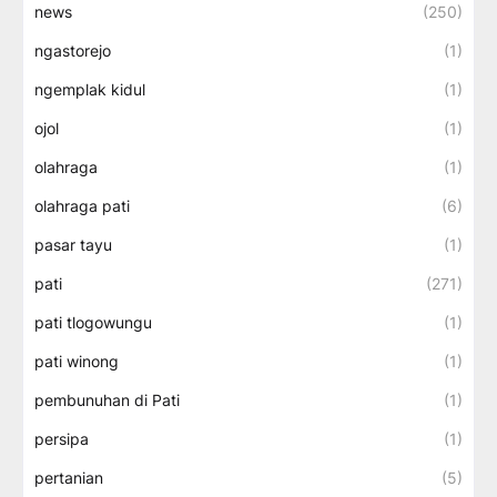
news
(250)
ngastorejo
(1)
ngemplak kidul
(1)
ojol
(1)
olahraga
(1)
olahraga pati
(6)
pasar tayu
(1)
pati
(271)
pati tlogowungu
(1)
pati winong
(1)
pembunuhan di Pati
(1)
persipa
(1)
pertanian
(5)