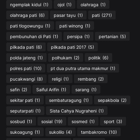
ngemplak kidul
(1)
ojol
(1)
olahraga
(1)
olahraga pati
(6)
pasar tayu
(1)
pati
(271)
pati tlogowungu
(1)
pati winong
(1)
pembunuhan di Pati
(1)
persipa
(1)
pertanian
(5)
pilkada pati
(6)
pilkada pati 2017
(5)
polda jateng
(1)
polhukam
(2)
politik
(6)
polres pati
(10)
pt dua putra utama makmur
(1)
pucakwangi
(8)
religi
(1)
rembang
(2)
safin
(2)
Saiful Arifin
(1)
sarang
(1)
sekitar pati
(1)
sembaturagung
(1)
sepakbola
(2)
seputarpati
(1)
Sista Cahya Nugraheni
(1)
sosbud
(1)
sosial
(19)
sosmed
(1)
sport
(3)
sukoagung
(1)
sukolilo
(4)
tambakromo
(10)