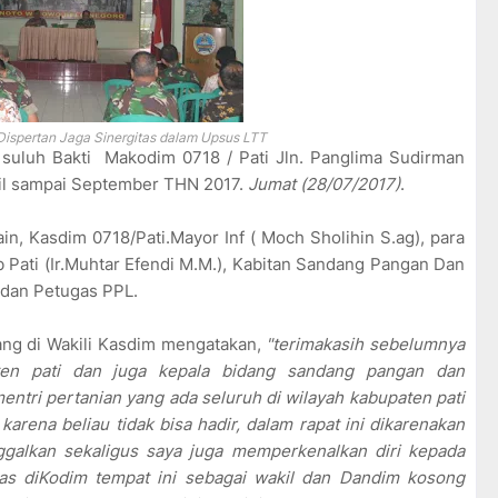
Dispertan Jaga Sinergitas dalam Upsus LTT
a suluh Bakti Makodim 0718 / Pati Jln. Panglima Sudirman
ril sampai September THN 2017.
Jumat (28/07/2017)
.
ain, Kasdim 0718/Pati.Mayor Inf ( Moch Sholihin S.ag), para
b Pati (Ir.Muhtar Efendi M.M.), Kabitan Sandang Pangan Dan
ni dan Petugas PPL.
ang di Wakili Kasdim mengatakan,
"terimakasih sebelumnya
ten pati dan juga kepala bidang sandang pangan dan
mentri pertanian yang ada seluruh di wilayah kabupaten pati
arena beliau tidak bisa hadir, dalam rapat ini dikarenakan
nggalkan sekaligus saya juga memperkenalkan diri kepada
as diKodim tempat ini sebagai wakil dan Dandim kosong