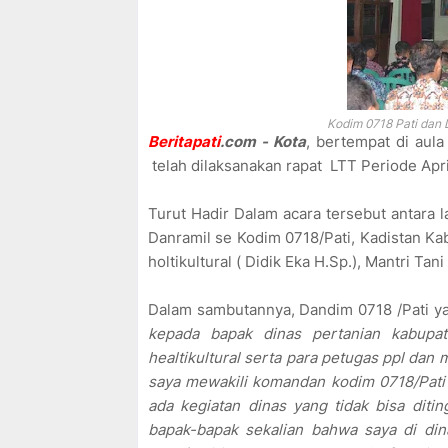
Kodim 0718 Pati dan 
Beritapati
.com - Kota
, bertempat di aul
telah dilaksanakan rapat LTT Periode Ap
Turut Hadir Dalam acara tersebut antara l
Danramil se Kodim 0718/Pati, Kadistan Ka
holtikultural ( Didik Eka H.Sp.), Mantri Ta
Dalam sambutannya, Dandim 0718 /Pati y
kepada bapak dinas pertanian kabupa
healtikultural serta para petugas ppl dan 
saya mewakili komandan kodim 0718/Pati k
ada kegiatan dinas yang tidak bisa diti
bapak-bapak sekalian bahwa saya di din