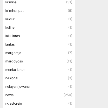
kriminal
(31)
kriminal pati
(6)
kudur
(1)
kuliner
(1)
lalu lintas
(1)
lantas
(1)
margorejo
(7)
margoyoso
(11)
menko luhut
(1)
nasional
(3)
nelayan juwana
(1)
news
(250)
ngastorejo
(1)