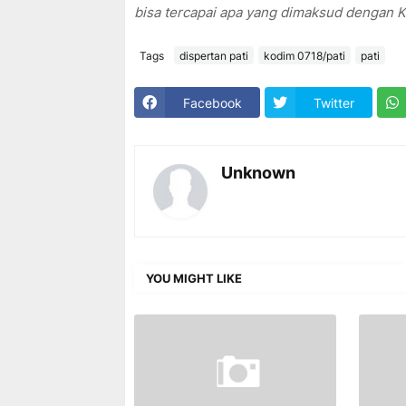
bisa tercapai apa yang dimaksud dengan 
Tags
dispertan pati
kodim 0718/pati
pati
Facebook
Twitter
Unknown
YOU MIGHT LIKE