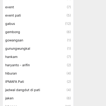
event
(7)
event pati
(5)
gabus
(12)
gembong
(6)
gowangsan
(1)
gunungwungkal
(1)
hankam
(7)
haryanto - arifin
(2)
hiburan
(4)
IPMAFA Pati
(2)
jadwal dangdut di pati
(4)
jaken
(6)