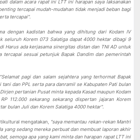
pati dalam acara rapat ini LTT ini harapan saya laksanakan
 penting tercapai mudah-mudahan tidak menjadi beban bagi
erta tercapai"
.
ama dengan kadistan bahwa yang dihitung dari Kodam IV
k seluruh Korem 073 Salatiga dapat 4000 hektar dibagi 9
adi Harus ada kerjasama sinergitas distan dan TNI AD untuk
sa tercapai sesuai petunjuk Bapak Dandim dan pemerintah
"Selamat pagi dan salam sejahtera yang terhormat Bapak
i tani dan PPL serta para danramil se Kabupaten Pati bulan
r Dirjen pertanian Pusat minta kepada Kasad maupun Kodam
 RP 112.000 sekarang sekarang dispertan jajaran Korem
ar bulan Juli dan Korem Salatiga 4000 hektar"
.
ikultural mengatakan,
"saya memantau rekan-rekan Mantri
 ,ada yang sedang mereka perbuat dan membuat laporan akhir
mbat, semoga apa yang kami minta dan harapan rapat LTT ini