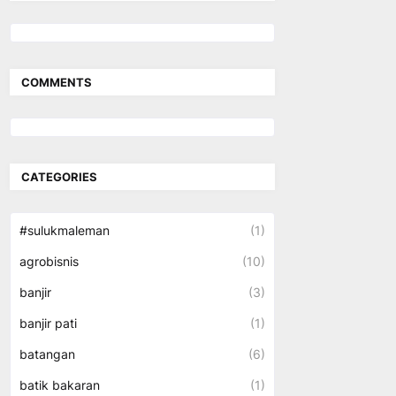
COMMENTS
CATEGORIES
#sulukmaleman
(1)
agrobisnis
(10)
banjir
(3)
banjir pati
(1)
batangan
(6)
batik bakaran
(1)