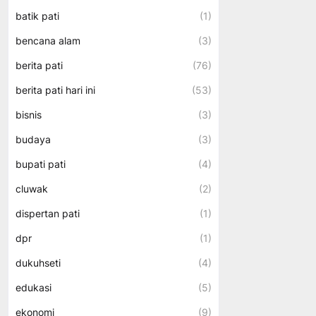
batik pati
(1)
bencana alam
(3)
berita pati
(76)
berita pati hari ini
(53)
bisnis
(3)
budaya
(3)
bupati pati
(4)
cluwak
(2)
dispertan pati
(1)
dpr
(1)
dukuhseti
(4)
edukasi
(5)
ekonomi
(9)