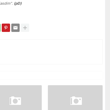
Kasdim"
.
(pD)