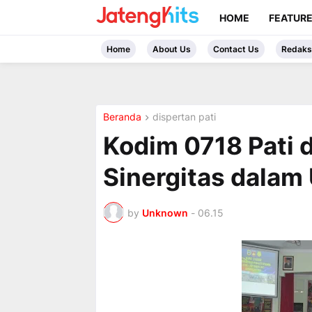
HOME
FEATUR
Home
About Us
Contact Us
Redaks
Beranda
dispertan pati
Kodim 0718 Pati 
Sinergitas dalam
by
Unknown
-
06.15