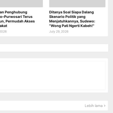
an Penghubung
Ditanya Soal Siapa Dalang
jo–Purwosari Terus
Skenario Politik yang
un, Permudah Akses
Menjatuhkannya, Sudewo:
akat
"Wong Pati Ngerti Kabeh!"
 2026
July 29, 2026
Lebih lama