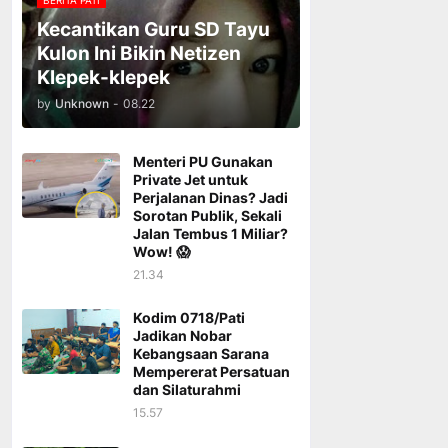
BERITA PATI
Kecantikan Guru SD Tayu
Kulon Ini Bikin Netizen
Klepek-klepek
by
Unknown
-
08.22
Menteri PU Gunakan
Private Jet untuk
Perjalanan Dinas? Jadi
Sorotan Publik, Sekali
Jalan Tembus 1 Miliar?
Wow! 😱
21.34
Kodim 0718/Pati
Jadikan Nobar
Kebangsaan Sarana
Mempererat Persatuan
dan Silaturahmi
15.57