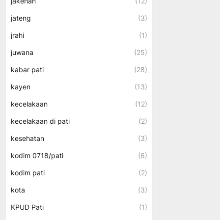
jakenan
(12)
jateng
(3)
jrahi
(1)
juwana
(25)
kabar pati
(28)
kayen
(13)
kecelakaan
(12)
kecelakaan di pati
(2)
kesehatan
(3)
kodim 0718/pati
(6)
kodim pati
(2)
kota
(3)
KPUD Pati
(1)