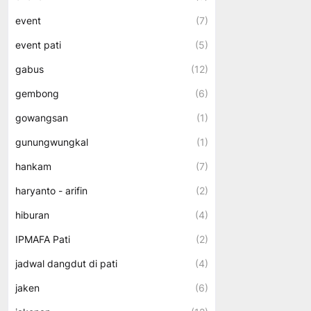
event
(7)
event pati
(5)
gabus
(12)
gembong
(6)
gowangsan
(1)
gunungwungkal
(1)
hankam
(7)
haryanto - arifin
(2)
hiburan
(4)
IPMAFA Pati
(2)
jadwal dangdut di pati
(4)
jaken
(6)