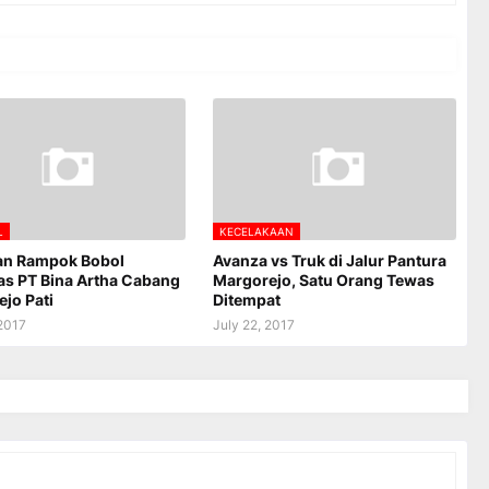
L
KECELAKAAN
n Rampok Bobol
Avanza vs Truk di Jalur Pantura
as PT Bina Artha Cabang
Margorejo, Satu Orang Tewas
jo Pati
Ditempat
 2017
July 22, 2017