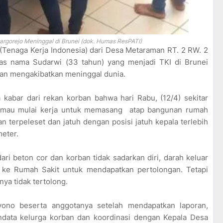
argorejo Meninggal di Brunei (dok. Humas ResPATI)
 (Tenaga Kerja Indonesia) dari Desa Metaraman RT. 2 RW. 2
as nama Sudarwi (33 tahun) yang menjadi TKI di Brunei
an mengakibatkan meninggal dunia.
kabar dari rekan korban bahwa hari Rabu, (12/4) sekitar
u mau mulai kerja untuk memasang atap bangunan rumah
ban terpeleset dan jatuh dengan posisi jatuh kepala terlebih
meter.
ari beton cor dan korban tidak sadarkan diri, darah keluar
wa ke Rumah Sakit untuk mendapatkan pertolongan. Tetapi
nya tidak tertolong.
yono beserta anggotanya setelah mendapatkan laporan,
data kelurga korban dan koordinasi dengan Kepala Desa