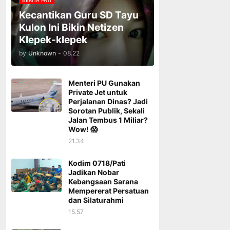
BERITA PATI
Kecantikan Guru SD Tayu
Kulon Ini Bikin Netizen
Klepek-klepek
by
Unknown
-
08.22
Menteri PU Gunakan
Private Jet untuk
Perjalanan Dinas? Jadi
Sorotan Publik, Sekali
Jalan Tembus 1 Miliar?
Wow! 😱
21.34
Kodim 0718/Pati
Jadikan Nobar
Kebangsaan Sarana
Mempererat Persatuan
dan Silaturahmi
15.57