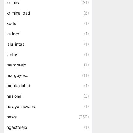
kriminal
(31)
kriminal pati
(6)
kudur
(1)
kuliner
(1)
lalu lintas
(1)
lantas
(1)
margorejo
(7)
margoyoso
(11)
menko luhut
(1)
nasional
(3)
nelayan juwana
(1)
news
(250)
ngastorejo
(1)