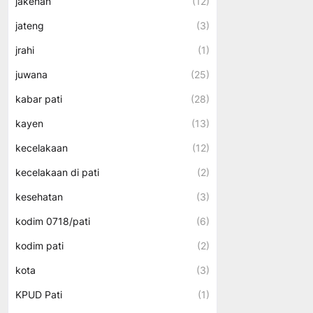
jakenan
(12)
jateng
(3)
jrahi
(1)
juwana
(25)
kabar pati
(28)
kayen
(13)
kecelakaan
(12)
kecelakaan di pati
(2)
kesehatan
(3)
kodim 0718/pati
(6)
kodim pati
(2)
kota
(3)
KPUD Pati
(1)