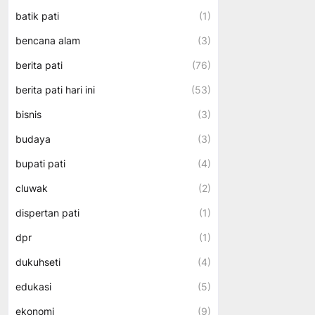
batik pati
(1)
bencana alam
(3)
berita pati
(76)
berita pati hari ini
(53)
bisnis
(3)
budaya
(3)
bupati pati
(4)
cluwak
(2)
dispertan pati
(1)
dpr
(1)
dukuhseti
(4)
edukasi
(5)
ekonomi
(9)