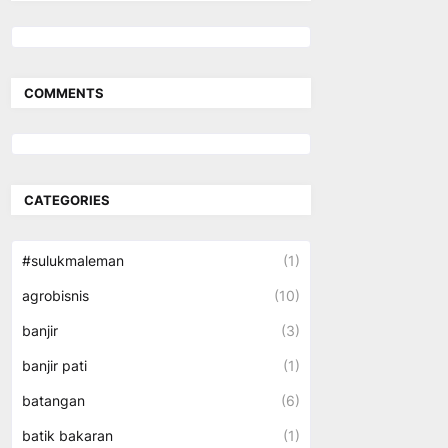
COMMENTS
CATEGORIES
#sulukmaleman
(1)
agrobisnis
(10)
banjir
(3)
banjir pati
(1)
batangan
(6)
batik bakaran
(1)