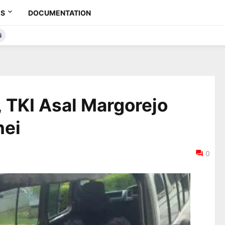
ES
DOCUMENTATION
i
 TKI Asal Margorejo
nei
0