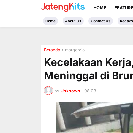
HOME
FEATUR
Home
About Us
Contact Us
Redaks
Beranda
margorejo
Kecelakaan Kerja,
Meninggal di Bru
by
Unknown
-
08.03