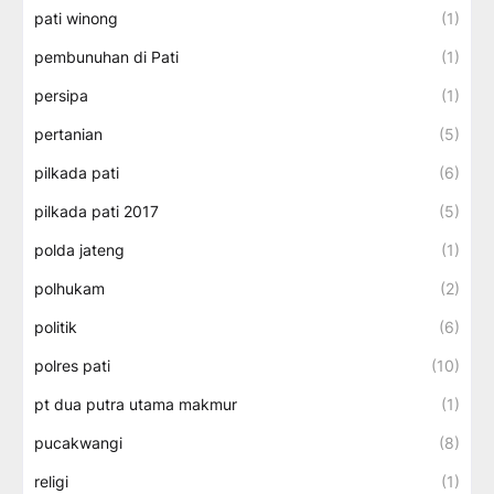
pati winong
(1)
pembunuhan di Pati
(1)
persipa
(1)
pertanian
(5)
pilkada pati
(6)
pilkada pati 2017
(5)
polda jateng
(1)
polhukam
(2)
politik
(6)
polres pati
(10)
pt dua putra utama makmur
(1)
pucakwangi
(8)
religi
(1)