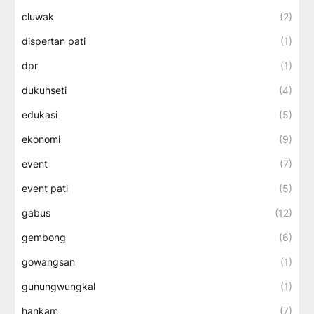
cluwak
(2)
dispertan pati
(1)
dpr
(1)
dukuhseti
(4)
edukasi
(5)
ekonomi
(9)
event
(7)
event pati
(5)
gabus
(12)
gembong
(6)
gowangsan
(1)
gunungwungkal
(1)
hankam
(7)