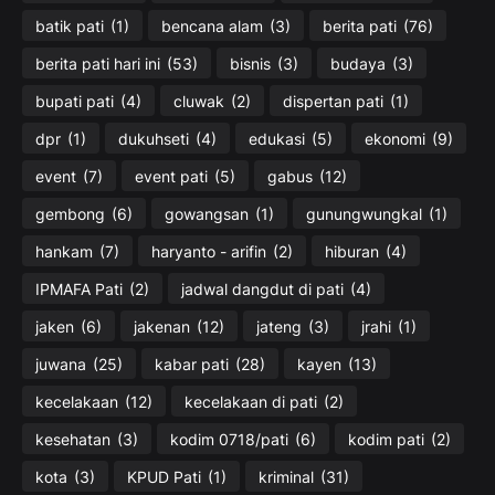
batik pati
(1)
bencana alam
(3)
berita pati
(76)
berita pati hari ini
(53)
bisnis
(3)
budaya
(3)
bupati pati
(4)
cluwak
(2)
dispertan pati
(1)
dpr
(1)
dukuhseti
(4)
edukasi
(5)
ekonomi
(9)
event
(7)
event pati
(5)
gabus
(12)
gembong
(6)
gowangsan
(1)
gunungwungkal
(1)
hankam
(7)
haryanto - arifin
(2)
hiburan
(4)
IPMAFA Pati
(2)
jadwal dangdut di pati
(4)
jaken
(6)
jakenan
(12)
jateng
(3)
jrahi
(1)
juwana
(25)
kabar pati
(28)
kayen
(13)
kecelakaan
(12)
kecelakaan di pati
(2)
kesehatan
(3)
kodim 0718/pati
(6)
kodim pati
(2)
kota
(3)
KPUD Pati
(1)
kriminal
(31)