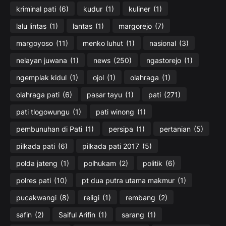
kriminal pati
(6)
kudur
(1)
kuliner
(1)
lalu lintas
(1)
lantas
(1)
margorejo
(7)
margoyoso
(11)
menko luhut
(1)
nasional
(3)
nelayan juwana
(1)
news
(250)
ngastorejo
(1)
ngemplak kidul
(1)
ojol
(1)
olahraga
(1)
olahraga pati
(6)
pasar tayu
(1)
pati
(271)
pati tlogowungu
(1)
pati winong
(1)
pembunuhan di Pati
(1)
persipa
(1)
pertanian
(5)
pilkada pati
(6)
pilkada pati 2017
(5)
polda jateng
(1)
polhukam
(2)
politik
(6)
polres pati
(10)
pt dua putra utama makmur
(1)
pucakwangi
(8)
religi
(1)
rembang
(2)
safin
(2)
Saiful Arifin
(1)
sarang
(1)