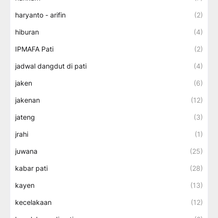
haryanto - arifin
(2)
hiburan
(4)
IPMAFA Pati
(2)
jadwal dangdut di pati
(4)
jaken
(6)
jakenan
(12)
jateng
(3)
jrahi
(1)
juwana
(25)
kabar pati
(28)
kayen
(13)
kecelakaan
(12)