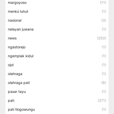
margoyoso
(11)
menko luhut
(1)
nasional
(3)
nelayan juwana
(1)
news
(250)
ngastorejo
(1)
ngemplak kidul
(1)
ojol
(1)
olahraga
(1)
olahraga pati
(6)
pasar tayu
(1)
pati
(271)
pati tlogowungu
(1)