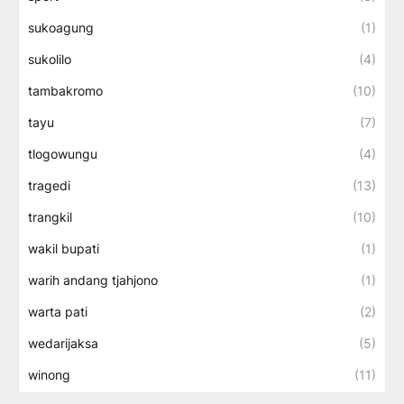
sukoagung
(1)
sukolilo
(4)
tambakromo
(10)
tayu
(7)
tlogowungu
(4)
tragedi
(13)
trangkil
(10)
wakil bupati
(1)
warih andang tjahjono
(1)
warta pati
(2)
wedarijaksa
(5)
winong
(11)