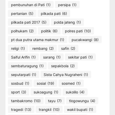
pembunuhan di Pati
(1)
persipa
(1)
pertanian
(5)
pilkada pati
(6)
pilkada pati 2017
(5)
polda jateng
(1)
polhukam
(2)
politik
(6)
polres pati
(10)
pt dua putra utama makmur
(1)
pucakwangi
(8)
religi
(1)
rembang
(2)
safin
(2)
Saiful Arifin
(1)
sarang
(1)
sekitar pati
(1)
sembaturagung
(1)
sepakbola
(2)
seputarpati
(1)
Sista Cahya Nugraheni
(1)
sosbud
(1)
sosial
(19)
sosmed
(1)
sport
(3)
sukoagung
(1)
sukolilo
(4)
tambakromo
(10)
tayu
(7)
tlogowungu
(4)
tragedi
(13)
trangkil
(10)
wakil bupati
(1)