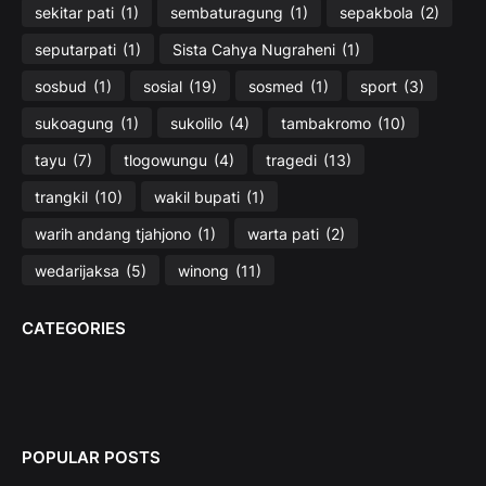
sekitar pati
(1)
sembaturagung
(1)
sepakbola
(2)
seputarpati
(1)
Sista Cahya Nugraheni
(1)
sosbud
(1)
sosial
(19)
sosmed
(1)
sport
(3)
sukoagung
(1)
sukolilo
(4)
tambakromo
(10)
tayu
(7)
tlogowungu
(4)
tragedi
(13)
trangkil
(10)
wakil bupati
(1)
warih andang tjahjono
(1)
warta pati
(2)
wedarijaksa
(5)
winong
(11)
CATEGORIES
POPULAR POSTS