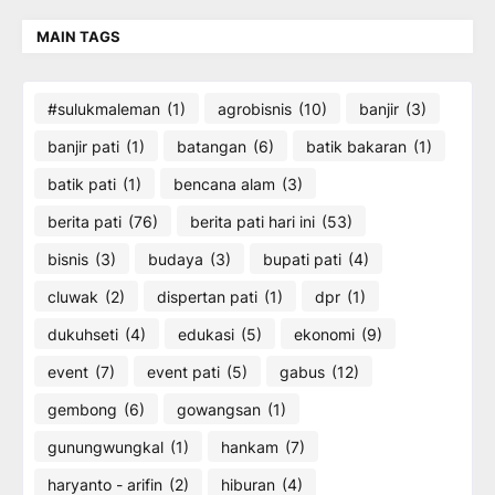
MAIN TAGS
#sulukmaleman
(1)
agrobisnis
(10)
banjir
(3)
banjir pati
(1)
batangan
(6)
batik bakaran
(1)
batik pati
(1)
bencana alam
(3)
berita pati
(76)
berita pati hari ini
(53)
bisnis
(3)
budaya
(3)
bupati pati
(4)
cluwak
(2)
dispertan pati
(1)
dpr
(1)
dukuhseti
(4)
edukasi
(5)
ekonomi
(9)
event
(7)
event pati
(5)
gabus
(12)
gembong
(6)
gowangsan
(1)
gunungwungkal
(1)
hankam
(7)
haryanto - arifin
(2)
hiburan
(4)