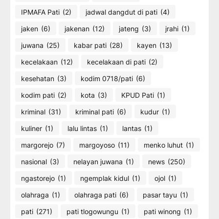
IPMAFA Pati
(2)
jadwal dangdut di pati
(4)
jaken
(6)
jakenan
(12)
jateng
(3)
jrahi
(1)
juwana
(25)
kabar pati
(28)
kayen
(13)
kecelakaan
(12)
kecelakaan di pati
(2)
kesehatan
(3)
kodim 0718/pati
(6)
kodim pati
(2)
kota
(3)
KPUD Pati
(1)
kriminal
(31)
kriminal pati
(6)
kudur
(1)
kuliner
(1)
lalu lintas
(1)
lantas
(1)
margorejo
(7)
margoyoso
(11)
menko luhut
(1)
nasional
(3)
nelayan juwana
(1)
news
(250)
ngastorejo
(1)
ngemplak kidul
(1)
ojol
(1)
olahraga
(1)
olahraga pati
(6)
pasar tayu
(1)
pati
(271)
pati tlogowungu
(1)
pati winong
(1)