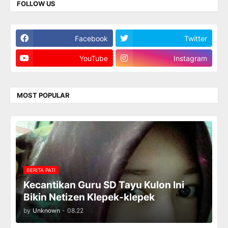
FOLLOW US
Facebook
Twitter
YouTube
Instagram
MOST POPULAR
BERITA PATI
Kecantikan Guru SD Tayu Kulon Ini
Bikin Netizen Klepek-klepek
by
Unknown
-
08.22