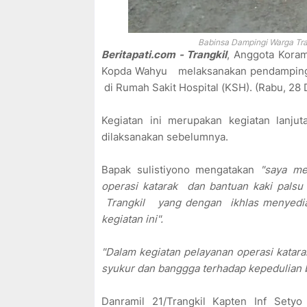
Babinsa Dampingi Warga Tra
Beritapati.com - Trangkil
, Anggota Koram
Kopda Wahyu melaksanakan pendampingan
di Rumah Sakit Hospital (KSH). (Rabu, 28
Kegiatan ini merupakan kegiatan lanjut
dilaksanakan sebelumnya.
Bapak sulistiyono mengatakan
"saya m
operasi katarak dan bantuan kaki pals
Trangkil yang dengan ikhlas menyediak
kegiatan ini".
"Dalam kegiatan pelayanan operasi katar
syukur dan banggga terhadap kepedulian 
Danramil 21/Trangkil Kapten Inf Se