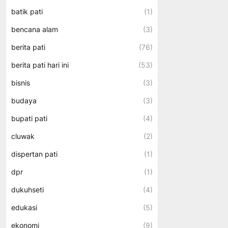
batik pati
(1)
bencana alam
(3)
berita pati
(76)
berita pati hari ini
(53)
bisnis
(3)
budaya
(3)
bupati pati
(4)
cluwak
(2)
dispertan pati
(1)
dpr
(1)
dukuhseti
(4)
edukasi
(5)
ekonomi
(9)