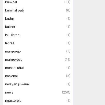
kriminal
(31)
kriminal pati
(6)
kudur
(1)
kuliner
(1)
lalu lintas
(1)
lantas
(1)
margorejo
(7)
margoyoso
(11)
menko luhut
(1)
nasional
(3)
nelayan juwana
(1)
news
(250)
ngastorejo
(1)