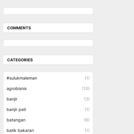
COMMENTS
CATEGORIES
#sulukmaleman
(1)
agrobisnis
(10)
banjir
(3)
banjir pati
(1)
batangan
(6)
batik bakaran
(1)