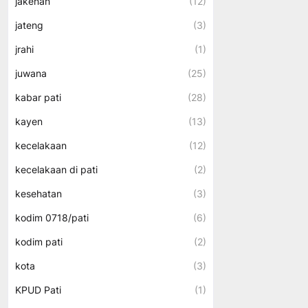
jakenan
(12)
jateng
(3)
jrahi
(1)
juwana
(25)
kabar pati
(28)
kayen
(13)
kecelakaan
(12)
kecelakaan di pati
(2)
kesehatan
(3)
kodim 0718/pati
(6)
kodim pati
(2)
kota
(3)
KPUD Pati
(1)