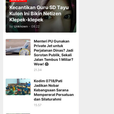
BERITA PATI
Kecantikan Guru SD Tayu
Kulon Ini Bikin Netizen
Klepek-klepek
by
Unknown
-
08.22
Menteri PU Gunakan
Private Jet untuk
Perjalanan Dinas? Jadi
Sorotan Publik, Sekali
Jalan Tembus 1 Miliar?
Wow! 😱
21.34
Kodim 0718/Pati
Jadikan Nobar
Kebangsaan Sarana
Mempererat Persatuan
dan Silaturahmi
15.57