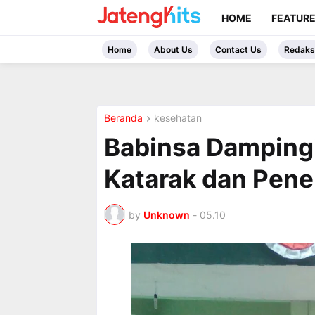
HOME
FEATUR
Home
About Us
Contact Us
Redaks
Beranda
kesehatan
Babinsa Dampingi
Katarak dan Pene
by
Unknown
-
05.10