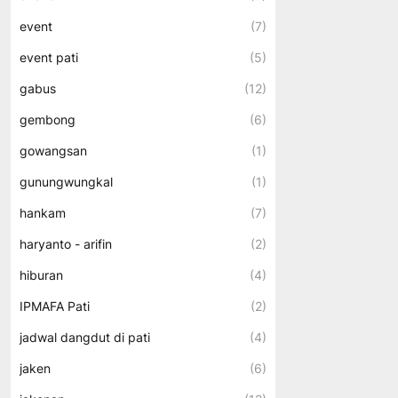
event
(7)
event pati
(5)
gabus
(12)
gembong
(6)
gowangsan
(1)
gunungwungkal
(1)
hankam
(7)
haryanto - arifin
(2)
hiburan
(4)
IPMAFA Pati
(2)
jadwal dangdut di pati
(4)
jaken
(6)